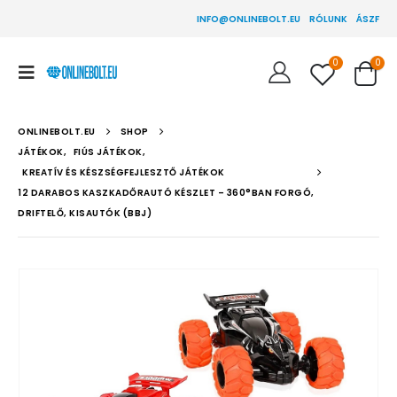
INFO@ONLINEBOLT.EU
RÓLUNK
ÁSZF
0
0
ONLINEBOLT.EU
SHOP
JÁTÉKOK
,
FIÚS JÁTÉKOK
,
KREATÍV ÉS KÉSZSÉGFEJLESZTŐ JÁTÉKOK
12 DARABOS KASZKADŐRAUTÓ KÉSZLET – 360°BAN FORGÓ,
DRIFTELŐ, KISAUTÓK (BBJ)