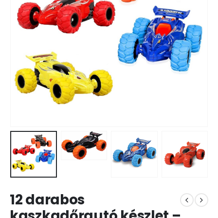
12 darabos
kaszkadőrautó készlet –