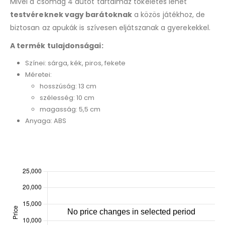
Mivel a csomag 4 autót tartalmaz tökéletes lehet
testvéreknek vagy barátoknak
a közös játékhoz, de
biztosan az apukák is szívesen eljátszanak a gyerekekkel.
A termék tulajdonságai:
Színei: sárga, kék, piros, fekete
Méretei:
hosszúság: 13 cm
szélesség: 10 cm
magasság: 5,5 cm
Anyaga: ABS