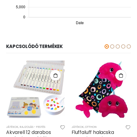
KAPCSOLÓDÓ TERMÉKEK
JÁTÉKOK
,
OTTHON
JÁTÉKOK
,
OTTHON
Fluffaluff halacska
Fluffaluff husky pets