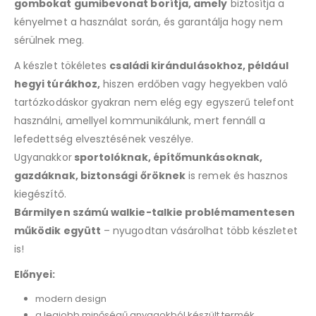
gombokat gumibevonat borítja, amely
biztosítja a
kényelmet a használat során, és garantálja hogy nem
sérülnek meg.
A készlet tökéletes
családi kirándulásokhoz, például
hegyi túrákhoz,
hiszen erdőben vagy hegyekben való
tartózkodáskor gyakran nem elég egy egyszerű telefont
használni, amellyel kommunikálunk, mert fennáll a
lefedettség elvesztésének veszélye.
Ugyanakkor
sportolóknak, építőmunkásoknak,
gazdáknak, biztonsági őröknek
is remek és hasznos
kiegészítő.
Bármilyen számú walkie-talkie problémamentesen
működik együtt
– nyugodtan vásárolhat több készletet
is!
Előnyei:
modern design
a legjobb minőségű anyagokból készült termék