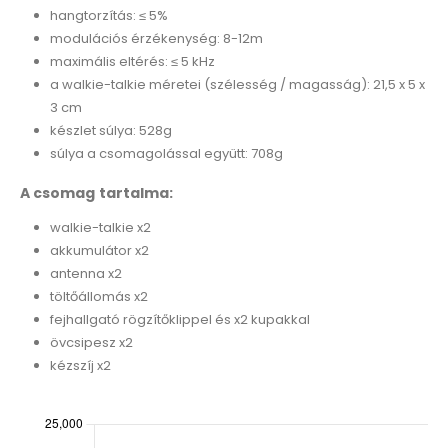
hangtorzítás: ≤ 5%
modulációs érzékenység: 8-12m
maximális eltérés: ≤ 5 kHz
a walkie-talkie méretei (szélesség / magasság): 21,5 x 5 x
3 cm
készlet súlya: 528g
súlya a csomagolással együtt: 708g
A csomag tartalma:
walkie-talkie x2
akkumulátor x2
antenna x2
töltőállomás x2
fejhallgató rögzítőklippel és x2 kupakkal
övcsipesz x2
kézszíj x2