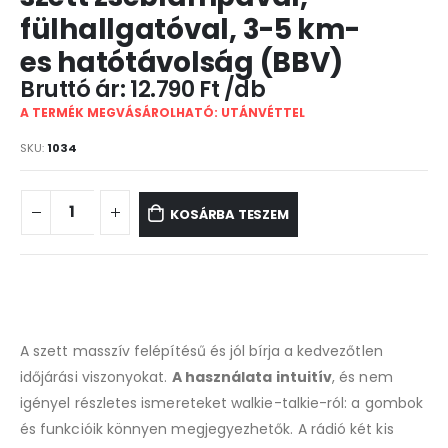
fülhallgatóval, 3-5 km-
es hatótávolság (BBV)
12.790
Ft
A TERMÉK MEGVÁSÁROLHATÓ: UTÁNVÉTTEL
SKU:
1034
KOSÁRBA TESZEM
A szett masszív felépítésű és jól bírja a kedvezőtlen
időjárási viszonyokat.
A használata intuitív
, és nem
igényel részletes ismereteket walkie-talkie-ról: a gombok
és funkcióik könnyen megjegyezhetők. A rádió két kis