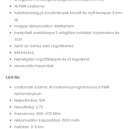
16 PMR csatorna
hatótávolság jó körülmények között és nyílt terepen 5 km-
ig
magas akkumulátor-élettartam
beépített zseblámpa 2 világítási móddal: folyamatos és
SOS
tartó az övhöz való rögzítéshez
két kézszíj
fejhallgató rögzítőklippel és x2 kupakkal
univerzális használat
Leírás:
csatornák száma: 16 csatorna programozva a PMR
tartományban
teljesítmény: 5W
feszültség: 3,7V
frekvencia: 400-470 MHz
akkumulátor kapacitása: 1500 mAh
hatótáv: 3-5 km