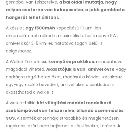
gombbal van felszerelve,
a bal oldali mutatja, hogy
milyen csatorna van bekapcsolva
,
a
jobb gombbal a
hangerőt lehet állítani.
A készlet
egy 1500mAh
kapacitású lítium-ion
akkumulátorral működik, maximális teljesítménye 5W,
amivel akár 3-5 km-es hatótávolságon belül is
dolgozhatsz.
A Walkie Talkie kicsi,
könnyű és praktikus
, mindenhova
magaddal viheted.
Akasztójuk is van, amivel övre
vagy
nadrágra rögzítheted őket, ráadásul a készlet tartalmaz
egy-egy csukló hevedert, amivel akár a csuklódra is
akaszthatod a walkie-t.
A walkie-talkie
két világítási móddal rendelkező
zseblámpával van felszerelve: állandó üzemmód és
SOS.
A termék antennája strapabíró és meglehetősen
rugalmas, ezért nem hajlamos a sérülésekre, törésre.
A