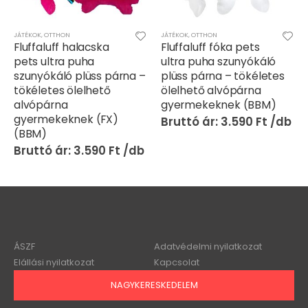
JÁTÉKOK
,
OTTHON
JÁTÉKOK
,
OTTHON
Fluffaluff halacska
Fluffaluff fóka pets
pets ultra puha
ultra puha szunyókáló
szunyókáló plüss párna –
plüss párna – tökéletes
tökéletes ölelhető
ölelhető alvópárna
alvópárna
gyermekeknek (BBM)
gyermekeknek (FX)
3.590
Ft
(BBM)
3.590
Ft
ÁSZF
Adatvédelmi nyilatkozat
Elállási nyilatkozat
Kapcsolat
NAGYKERESKEDELEM