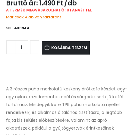
1.490
Ft
A TERMÉK MEGVÁSÁROLHATÓ: UTÁNVÉTTEL
Már csak 4 db van raktáron!
SKU:
438944
KOSÁRBA TESZEM
A 3 részes puha markolatú keskeny drótkefe készlet egy-
egy nylon, rozsdamentes acél és sárgaréz sörtéjű kefét
tartalmaz. Mindegyik kefe TPR puha markolatú nyéllel
rendelkezik, és alkalmas általános tisztításra, a legtöbb
fajta kis felület előkészítésére, valamint az apró
alkatrészek, például a gyújtógyertyák érintkezőinek