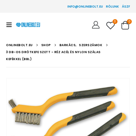
INFO@ONLINEBOLT.EU
RÓLUNK
ÁSZF
0
0
ONLINEBOLT.EU
SHOP
BARKÁCS
,
SZERSZÁMOK
3 DB-OS DRÓTKEFE SZETT – RÉZ ACÉL ÉS NYLON SZÁLAS
KEFÉKKEL (BBL)