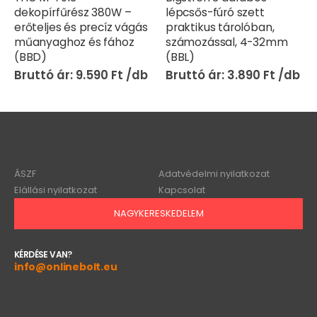
lépcsős-fúró szett
akkus fúró- és
gás
praktikus tárolóban,
csavarozógép – 36V
z
számozással, 4-32mm
CH23-297 (BBV)
(BBL)
16.590
Ft
3.890
Ft
ÁSZF
Adatvédelmi nyilatkozat
Elállási nyilatkozat
Kapcsolat
NAGYKERESKEDELEM
KÉRDÉSE VAN?
info@onlinebolt.eu