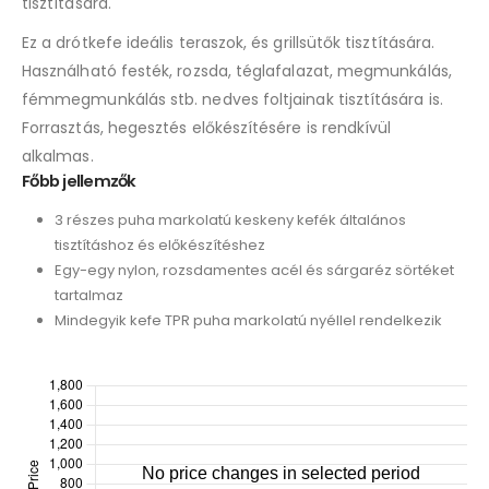
tisztítására.
Ez a drótkefe ideális teraszok, és grillsütők tisztítására.
Használható festék, rozsda, téglafalazat, megmunkálás,
fémmegmunkálás stb. nedves foltjainak tisztítására is.
Forrasztás, hegesztés előkészítésére is rendkívül
alkalmas.
Főbb jellemzők
3 részes puha markolatú keskeny kefék általános
tisztításhoz és előkészítéshez
Egy-egy nylon, rozsdamentes acél és sárgaréz sörtéket
tartalmaz
Mindegyik kefe TPR puha markolatú nyéllel rendelkezik