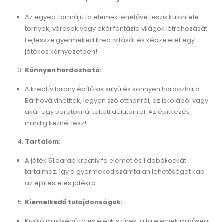
Az egyedi formájú fa elemek lehetővé teszik különféle
tornyok, városok vagy akár fantázia világok létrehozását.
Fejlessze gyermeked kreativitását és képzeletét egy
játékos környezetben!
Könnyen hordozható:
A kreatív torony építő kis súlyú és könnyen hordozható.
Bárhová vihetitek, legyen szó otthonról, az iskolából vagy
akár egy barátoknál töltött délutánról. Az építkezés
mindig kéznél lesz!
Tartalom:
A játék 51 darab kreatív fa elemet és 1 dobókockát
tartalmaz, így a gyermeked számtalan lehetőséget kap
az építésre és játékra.
Kiemelkedő tulajdonságok:
Kiváló minőségű fa és élénk színek: a fa elemek minőségi