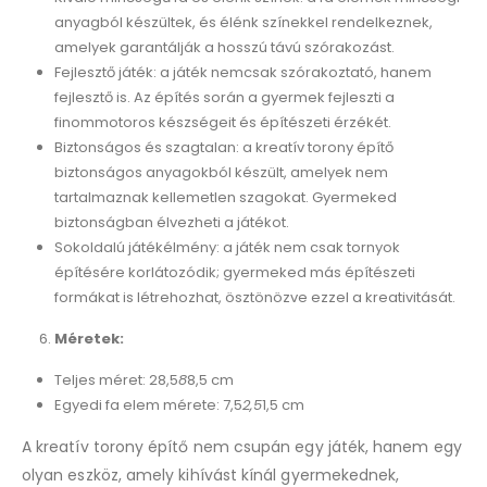
anyagból készültek, és élénk színekkel rendelkeznek,
amelyek garantálják a hosszú távú szórakozást.
Fejlesztő játék: a játék nemcsak szórakoztató, hanem
fejlesztő is. Az építés során a gyermek fejleszti a
finommotoros készségeit és építészeti érzékét.
Biztonságos és szagtalan: a kreatív torony építő
biztonságos anyagokból készült, amelyek nem
tartalmaznak kellemetlen szagokat. Gyermeked
biztonságban élvezheti a játékot.
Sokoldalú játékélmény: a játék nem csak tornyok
építésére korlátozódik; gyermeked más építészeti
formákat is létrehozhat, ösztönözve ezzel a kreativitását.
Méretek:
Teljes méret: 28,5
8
8,5 cm
Egyedi fa elem mérete: 7,5
2,5
1,5 cm
A kreatív torony építő nem csupán egy játék, hanem egy
olyan eszköz, amely kihívást kínál gyermekednek,