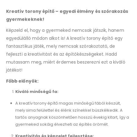
Kreatív torony építő – egyedi élmény és szórakozás
gyermekeknek!
Képzeld el, hogy a gyermeked nemcsak játszik, hanem
egyedülálló módon alkot is! A kreatív torony építő egy
fantasztikus játék, mely nemcsak szórakoztató, de
fejleszti a kreativitást és az építőkészségeket. Hadd
mutassam meg, miért érdemes beszerezni ezt a kiváló
játékot!
Főbb előnyök:
Kiváló minőségű fa:
A kreatív torony építő magas minőségű fából készült,
mely sima felülettel és élénk színekkel büszkélkedik. A
tartós anyagnak köszönhetően hosszú évekig kitart, így a
gyermeked sokáig élvezheti az építés örömét.
Kreativitás és képzelet fejlesztése: