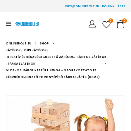
INFO@ONLINEBOLT.EU
RÓLUNK
ÁSZF
0
0
ONLINEBOLT.EU
SHOP
JÁTÉKOK
,
FIÚS JÁTÉKOK
,
KREATÍV ÉS KÉSZSÉGFEJLESZTŐ JÁTÉKOK
,
LÁNYOS JÁTÉKOK
,
TÁRSASJÁTÉKOK
51 DB-OS, FÁBÓL KÉSZÜLT JENGA – SZÓRAKOZTATÓ ÉS
KÉSZSÉGFEJLESZTŐ TORONYÉPÍTŐ TÁRSASJÁTÉK (BBMJ)