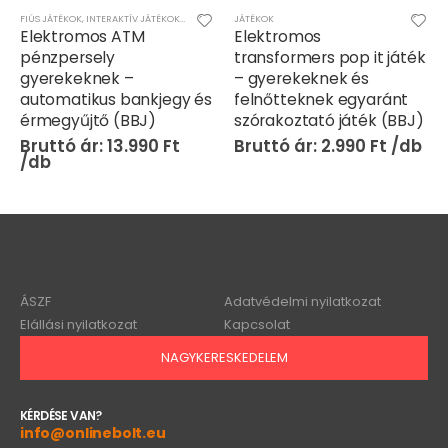
FIÚS JÁTÉKOK
,
INTERAKTÍV JÁTÉKOK
,
JÁTÉKOK
,
LÁNYOS JÁTÉKOK
JÁTÉKOK
Elektromos ATM
Elektromos
pénzpersely
transformers pop it játék
gyerekeknek –
– gyerekeknek és
automatikus bankjegy és
felnőtteknek egyaránt
érmegyűjtő (BBJ)
szórakoztató játék (BBJ)
13.990
Ft
2.990
Ft
ÁSZF
Adatvédelmi nyilatkozat
Elállási nyilatkozat
Kapcsolat
NAGYKERESKEDELEM
KÉRDÉSE VAN?
info@onlinebolt.eu