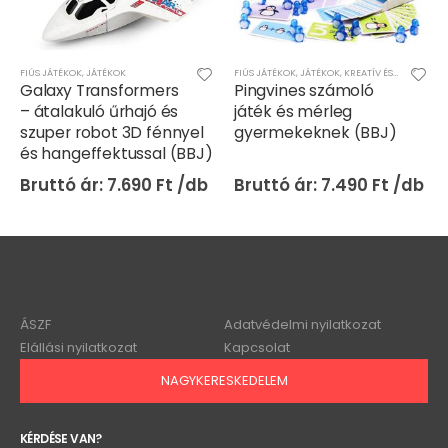
FIÚS JÁTÉKOK
,
JÁTÉKOK
FIÚS JÁTÉKOK
,
JÁTÉKOK
,
KREATÍV ÉS KÉSZSÉGFEJLESZTŐ JÁTÉKOK
Galaxy Transformers
Pingvines számoló
– átalakuló űrhajó és
játék és mérleg
szuper robot 3D fénnyel
gyermekeknek (BBJ)
és hangeffektussal (BBJ)
7.690
Ft
7.490
Ft
ÁSZF
Adatvédelmi nyilatkozat
Elállási nyilatkozat
Kapcsolat
NAGYKERESKEDELEM
KÉRDÉSE VAN?