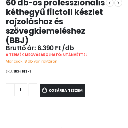
60 db-os professzionális
kéthegyű filctoll készlet
rajzoláshoz és
szövegkiemeléshez
(BBJ)
6.390
Ft
A TERMÉK MEGVÁSÁROLHATÓ: UTÁNVÉTTEL
Már csak 18 db van raktáron!
SKU:
1534513-1
KOSÁRBA TESZEM