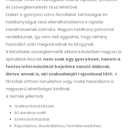
és szövegkiemelését teszi lehetővé.
Ezeket a gyönyörű színű filctollakat tartósságuk és
hatékonyságuk teszi ellenálhatatlanná a rajzolás
szerelmeseinek számára. Nagyon hatékony patronnal
rendelkeznek, így nem kell aggódnia, hogy néhány
használat után megszáradnak és kifogynak.
A kétoldalas szövegkiemelők ekkora készletben nagyon jó
ajándékok lesznek
nem csak egy gyereknek, hanem a
fontos információkat bejelölve tanuló diáknak,
illetve annak is, aki szabadidejét rajzolással tölti.
A
filctollak otthoni tanuláshoz vagy irodai használatra is
nagyszerű lehetőséget kínálnak.
A termék jellemzői:
Grafikai filctoll készlet
60 darabos szett
Színkódolt filctollak
Rajzoláshoz, illusztráláshoz, formatervezéshez