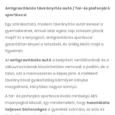
Antigravitációs távirányítós autó / fal- és plafonjáró
sportkocsi
Egy szórakoztató, modern távirányítós autót keresel a
gyermekednek, amivel akár egész nap szívesen játszik
majd? Ez e lenyűgöző, antigravitációs sportkocsi
garantáltan elnyeri a tetszését, és órákig leköti majd a
figyelmét.
Az
antigravitációs autó
a beépített ventilátorának és a
vákuumszívásnak köszönhetően nemcsak a padlón, de a
falon, sőt a mennyezeten is képes járni. A mellékelt
távirányítóval gyakorlatilag bármilyen irányba
mozgatható, irányítása nagyon könnyű.
A fal- és plafonjáró sportkocsi kiváló minőségű ABS
műanyagból készült, így mindamellett, hogy
használata
teljesen biztonságos
a gyerekek számára, az erős és