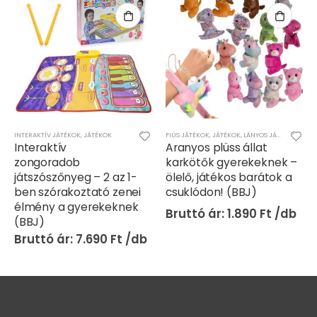
INTERAKTÍV JÁTÉKOK
,
JÁTÉKOK
FIÚS JÁTÉKOK
,
JÁTÉKOK
,
LÁNYOS JÁTÉKOK
Interaktív
Aranyos plüss állat
zongoradob
karkötők gyerekeknek –
játszószőnyeg – 2 az 1-
ölelő, játékos barátok a
ben szórakoztató zenei
csuklódon! (BBJ)
élmény a gyerekeknek
1.890
Ft
(BBJ)
7.690
Ft