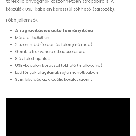
törésálló anyagának köszönhetően strapabíró is. A
készülék USB-kábelen keresztül tölthető (tartozék).
Főbb jellemzők:
Antigravitációs autó távirányítóval
Mérete: 15x8x6 cm
2 üzemmód (földön és falon járó mód)
Gomb a frekvencia átkapcsolására
8 év felett ajánlott
USB-kábelen keresztül tölthető (mellékelve)
Led fények világítanak rajta menetközben
Szín: kiküldés az aktuális készlet szerint