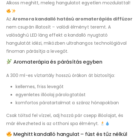
Alkoss meghitt, meleg hangulatot egyetlen mozdulattal!
Az
Aromora kandalló hatású aromaterápiás diffúzor
nem csupán illatosít – valódi élményt teremt. A
valósághű LED láng effekt a kandalló nyugtató
hangulatát idézi, miközben ultrahangos technológiával
finoman párásítja a levegőt.
Aromaterápia és párásítás egyben
A 300 ml-es víztartály hosszú órákon át biztosítja:
kellemes, friss levegőt
egyenletes illóolaj párologtatást
komfortos páratartalmat a száraz hónapokban
Csak töltsd fel vízzel, adj hozzá pár csepp illóolajat, és
már élvezheted is az otthoni spa élményt.
Meghitt kandalló hangulat – füst és tűz nélkül