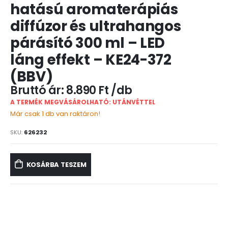
hatású aromaterápiás
diffúzor és ultrahangos
párásító 300 ml – LED
láng effekt – KE24-372
(BBV)
8.890
Ft
A TERMÉK MEGVÁSÁROLHATÓ: UTÁNVÉTTEL
Már csak 1 db van raktáron!
SKU:
626232
KOSÁRBA TESZEM