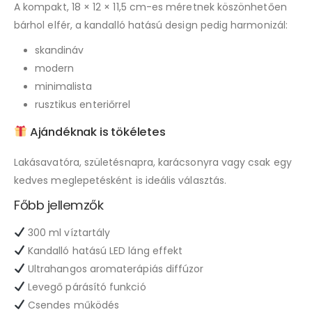
A kompakt, 18 × 12 × 11,5 cm-es méretnek köszönhetően
bárhol elfér, a kandalló hatású design pedig harmonizál:
skandináv
modern
minimalista
rusztikus enteriőrrel
Ajándéknak is tökéletes
Lakásavatóra, születésnapra, karácsonyra vagy csak egy
kedves meglepetésként is ideális választás.
Főbb jellemzők
300 ml víztartály
Kandalló hatású LED láng effekt
Ultrahangos aromaterápiás diffúzor
Levegő párásító funkció
Csendes működés