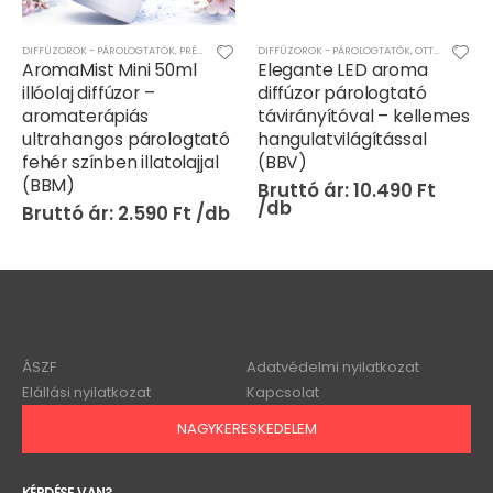
RÉMIUM PÁRÁSÍTÓ/DIFFÚZOR
DIFFÚZOROK - PÁROLOGTATÓK
,
PRÉMIUM PÁRÁSÍTÓ/DIFFÚZOR
DIFFÚZOROK - PÁROLOGTATÓK
,
OTTHON
AromaMist Mini 50ml
Elegante LED aroma
illóolaj diffúzor –
diffúzor párologtató
aromaterápiás
távirányítóval – kellemes
ultrahangos párologtató
hangulatvilágítással
fehér színben illatolajjal
(BBV)
(BBM)
10.490
Ft
2.590
Ft
ÁSZF
Adatvédelmi nyilatkozat
Elállási nyilatkozat
Kapcsolat
NAGYKERESKEDELEM
KÉRDÉSE VAN?