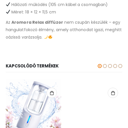
Hálózati működés (105 cm kábel a csomagban)
Méret: 18 × 12 × 11,5 cm
Az
Aromora Relax diffúzor
nem csupán készülék – egy
hangulatfokozó élmény, amely otthonodat igazi, meghitt
oázissá varázsolja.
KAPCSOLÓDÓ TERMÉKEK