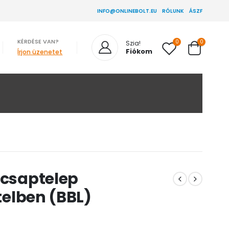
INFO@ONLINEBOLT.EU
RÓLUNK
ÁSZF
KÉRDÉSE VAN?
0
0
Szia!
Fiókom
Írjon üzenetet
 csaptelep
itelben (BBL)