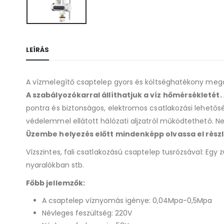
LEÍRÁS
A vízmelegítő csaptelep gyors és költséghatékony megol
A szabályozókarral állíthatjuk a víz hőmérsékletét.
pontra és biztonságos, elektromos csatlakozási lehetős
védelemmel ellátott hálózati aljzatról működtethető. Ne
Üzembe helyezés előtt mindenképp olvassa el részle
Vízszintes, fali csatlakozású csaptelep tusrózsával: Egy
nyaralókban stb.
Főbb jellemzők:
A csaptelep víznyomás igénye: 0,04Mpa-0,5Mpa
Névleges feszültség: 220V