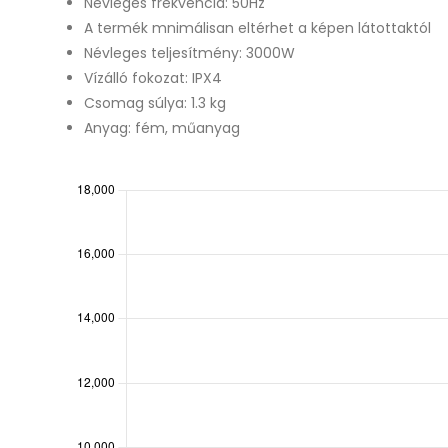
Névleges frekvencia: 50Hz
A termék mnimálisan eltérhet a képen látottaktól
Névleges teljesítmény: 3000W
Vízálló fokozat: IPX4
Csomag súlya: 1.3 kg
Anyag: fém, műanyag