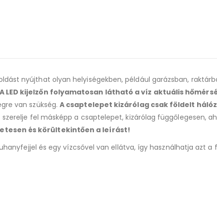
dást nyújthat olyan helyiségekben, például garázsban, raktárban
 A LED kijelzőn folyamatosan látható a víz aktuális hőmérs
égre van szükség.
A csaptelepet kizárólag csak földelt háló
 szerelje fel másképp a csaptelepet, kizárólag függőlegesen, a
tesen és körültekintően a leírást!
 zuhanyfejjel és egy vízcsővel van ellátva, így használhatja azt