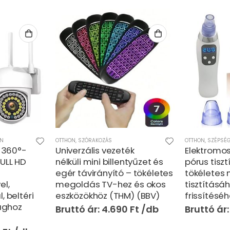
OTTHON
,
SZÉPSÉGÁPOLÁS
KARÁCSONY
,
OTT
ék
Elektromos, vákuumos
1+1 RGB LE
tyűzet és
pórus tisztító gép – a
fényfüzér 
– tökéletes
tökéletes megoldás a bőr
színes és 
 és okos
tisztításához és
beltérre és
) (BBV)
frissítéséhez (BBV)
(BBE) (BBJ
0
Ft
4.690
Ft