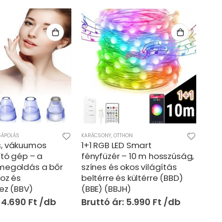
HON
JÁTÉKOK
,
OTTHON
KÁRTE
D Smart
Fluffaluff fóka pets ultra
Nap
– 10 m hosszúság,
puha szunyókáló plüss
rov
okos világítás
párna – tökéletes ölelhető
tap
 kültérre (BBD)
alvópárna gyermekeknek
rög
H)
(BBM)
kör
a r
5.990
Ft
3.590
Ft