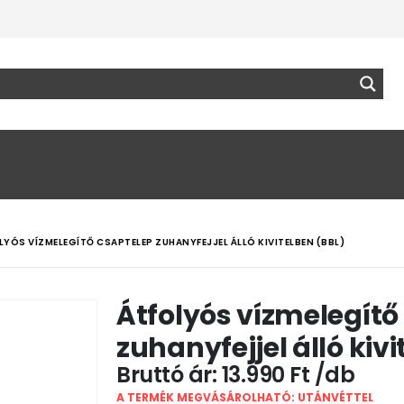
LYÓS VÍZMELEGÍTŐ CSAPTELEP ZUHANYFEJJEL ÁLLÓ KIVITELBEN (BBL)
Átfolyós vízmelegítő
zuhanyfejjel álló kiv
13.990
Ft
A TERMÉK MEGVÁSÁROLHATÓ: UTÁNVÉTTEL