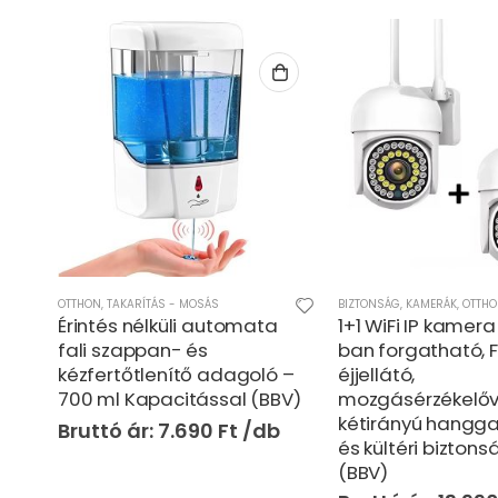
BIZTONSÁG, KAMERÁK
,
OTTHON
OTTHON
,
SZÓRAKOZÁS
1+1 WiFi IP kamera 360°-
Univerzális vezet
ban forgatható, FULL HD
nélküli mini billen
 –
éjjellátó,
egér távirányító 
BV)
mozgásérzékelővel,
megoldás TV-hez
kétirányú hanggal, beltéri
eszközökhöz (THM
és kültéri biztonsághoz
4.69
(BBV)