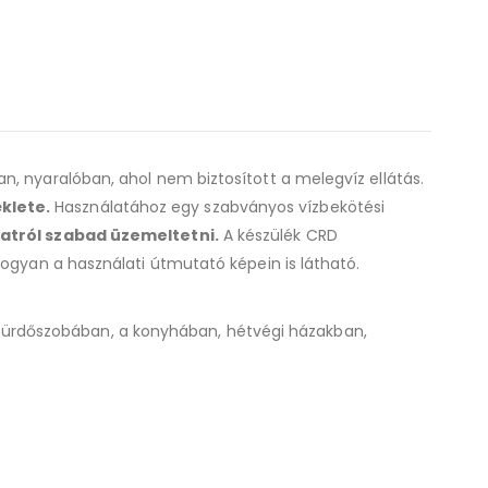
, nyaralóban, ahol nem biztosított a melegvíz ellátás.
éklete.
Használatához egy szabványos vízbekötési
zatról szabad üzemeltetni.
A készülék CRD
hogyan a használati útmutató képein is látható.
 a fürdőszobában, a konyhában, hétvégi házakban,