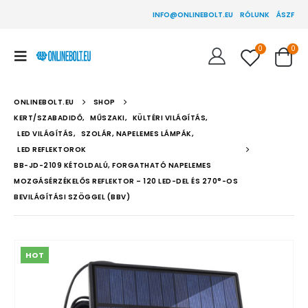
INFO@ONLINEBOLT.EU
RÓLUNK
ÁSZF
0
0
ONLINEBOLT.EU
SHOP
KERT/SZABADIDŐ
,
MŰSZAKI
,
KÜLTÉRI VILÁGÍTÁS
,
LED VILÁGÍTÁS
,
SZOLÁR, NAPELEMES LÁMPÁK
,
LED REFLEKTOROK
BB-JD-2109 KÉTOLDALÚ, FORGATHATÓ NAPELEMES
MOZGÁSÉRZÉKELŐS REFLEKTOR – 120 LED-DEL ÉS 270°-OS
BEVILÁGÍTÁSI SZÖGGEL (BBV)
HOT