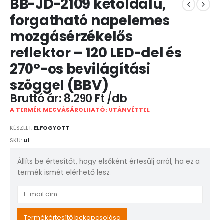
BB-JD-2109 kétoldalú,
forgatható napelemes
mozgásérzékelős
reflektor – 120 LED-del és
270°-os bevilágítási
szöggel (BBV)
8.290
Ft
A TERMÉK MEGVÁSÁROLHATÓ: UTÁNVÉTTEL
KÉSZLET:
ELFOGYOTT
SKU:
U1
Állíts be értesítőt, hogy elsőként értesülj arról, ha ez a
termék ismét elérhető lesz.
Enter
your
email
Termékértesítő bekapcsolása