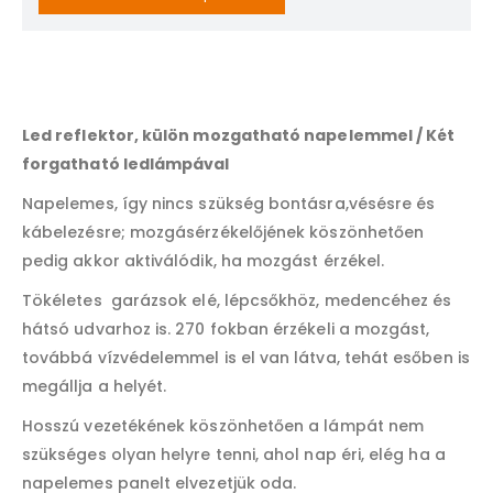
address
to
join
the
waitlist
Led reflektor, külön mozgatható napelemmel / Két
for
this
forgatható ledlámpával
product
Napelemes, így nincs szükség bontásra,vésésre és
kábelezésre; mozgásérzékelőjének köszönhetően
pedig akkor aktiválódik, ha mozgást érzékel.
Tökéletes garázsok elé, lépcsőkhöz, medencéhez és
hátsó udvarhoz is. 270 fokban érzékeli a mozgást,
továbbá vízvédelemmel is el van látva, tehát esőben is
megállja a helyét.
Hosszú vezetékének köszönhetően a lámpát nem
szükséges olyan helyre tenni, ahol nap éri, elég ha a
napelemes panelt elvezetjük oda.