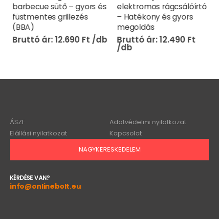
barbecue sütő – gyors és
elektromos rágcsálóírtó
füstmentes grillezés
– Hatékony és gyors
(BBA)
megoldás
12.690
Ft
12.490
Ft
ÁSZF
Adatvédelmi nyilatkozat
Elállási nyilatkozat
Kapcsolat
NAGYKERESKEDELEM
KÉRDÉSE VAN?
info@onlinebolt.eu