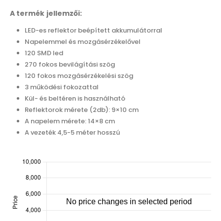
A termék jellemzői:
LED-es reflektor beépített akkumulátorral
Napelemmel és mozgásérzékelővel
120 SMD led
270 fokos bevilágítási szög
120 fokos mozgásérzékelési szög
3 működési fokozattal
Kül- és beltéren is használható
Reflektorok mérete (2db): 9×10 cm
A napelem mérete: 14×8 cm
A vezeték 4,5-5 méter hosszú