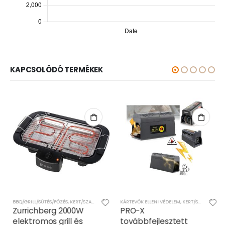
KAPCSOLÓDÓ TERMÉKEK
BBQ/GRILL/SÜTÉS/FŐZÉS
,
KERT/SZABADIDŐ
KÁRTEVŐK ELLENI VÉDELEM
,
KERT/SZABADIDŐ
,
O
Zurrichberg 2000W
PRO-X
elektromos grill és
továbbfejlesztett