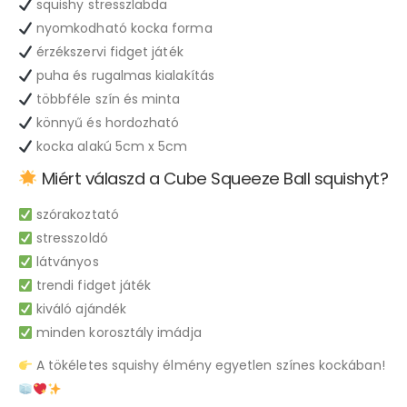
squishy stresszlabda
nyomkodható kocka forma
érzékszervi fidget játék
puha és rugalmas kialakítás
többféle szín és minta
könnyű és hordozható
kocka alakú 5cm x 5cm
Miért válaszd a Cube Squeeze Ball squishyt?
szórakoztató
stresszoldó
látványos
trendi fidget játék
kiváló ajándék
minden korosztály imádja
A tökéletes squishy élmény egyetlen színes kockában!