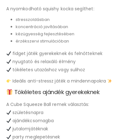
A nyomkodható squishy kocka segíthet:
stresszoldásban
koncentráció javításában
kézügyesség fejlesztésében
érzékszervi stimulációban
fidget játék gyerekeknek és felnőtteknek
nyugtató és relaxáló élmény
tökéletes utazáshoz vagy sulihoz
Ideális anti-stressz játék a mindennapokra
Tökéletes ajándék gyerekeknek
A Cube Squeeze Ball remek választás:
születésnapra
ajándékcsomagba
jutalomjátéknak
party meglepetésnek