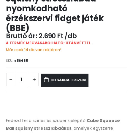
nyomkodható
érzékszervi fidget játék
(BBE)
2.690
Ft
A TERMÉK MEGVÁSÁROLHATÓ: UTÁNVÉTTEL
Már csak 14 db van raktáron!
SKU:
456685
KOSÁRBA TESZEM
Fedezd fel a színes és szuper kielégítő
Cube Squeeze
Ball squishy stresszlabdákat
, amelyek egyszerre