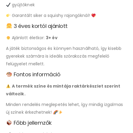
gyűjtőknek
Garantált siker a squishy rajongóknál!
3 éves kortól ajánlott
Ajánlott életkor:
3+ év
A játék biztonságos és könnyen használható, így kisebb
gyerekek számára is ideális szórakozás megfelelő
felügyelet mellett.
Fontos információ
A termék színe és mintája raktárkészlet szerint
változik.
Minden rendelés meglepetés lehet, így mindig izgalmas
új színek érkezhetnek!
Főbb jellemzők