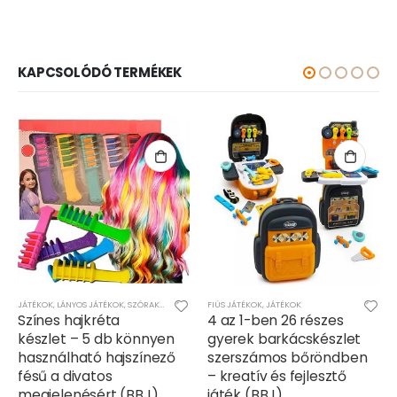
KAPCSOLÓDÓ TERMÉKEK
JÁTÉKOK
,
LÁNYOS JÁTÉKOK
,
SZÓRAKOZÁS
FIÚS JÁTÉKOK
,
JÁTÉKOK
Színes hajkréta
4 az 1-ben 26 részes
készlet – 5 db könnyen
gyerek barkácskészlet
használható hajszínező
szerszámos bőröndben
fésű a divatos
– kreatív és fejlesztő
megjelenésért (BBJ)
játék (BBJ)