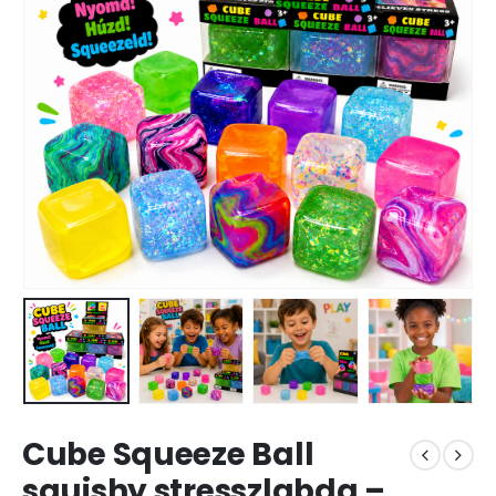
Cube Squeeze Ball
squishy stresszlabda –