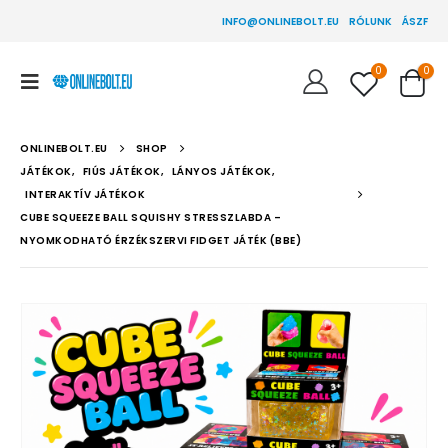
INFO@ONLINEBOLT.EU
RÓLUNK
ÁSZF
0
0
ONLINEBOLT.EU
SHOP
JÁTÉKOK
,
FIÚS JÁTÉKOK
,
LÁNYOS JÁTÉKOK
,
INTERAKTÍV JÁTÉKOK
CUBE SQUEEZE BALL SQUISHY STRESSZLABDA –
NYOMKODHATÓ ÉRZÉKSZERVI FIDGET JÁTÉK (BBE)