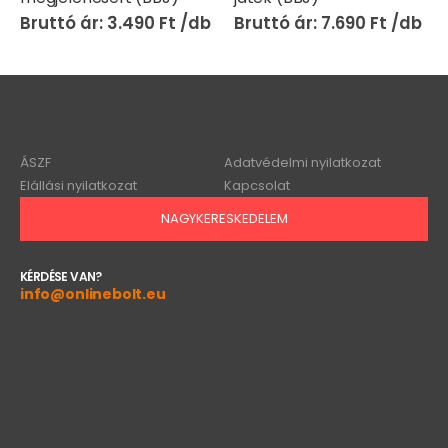
3.490
Ft
7.690
Ft
ÁSZF
Adatvédelmi nyilatkozat
Elállási nyilatkozat
Kapcsolat
NAGYKERESKEDELEM
KÉRDÉSE VAN?
info@onlinebolt.eu