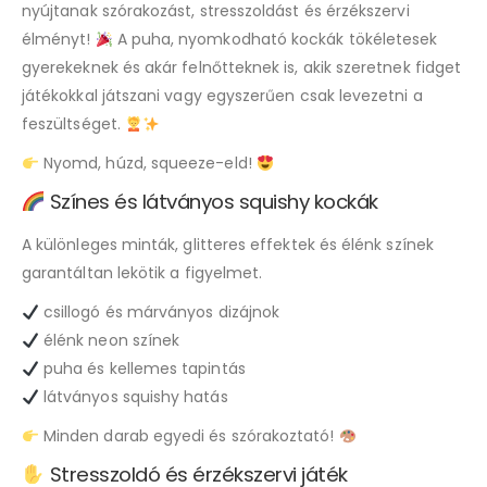
nyújtanak szórakozást, stresszoldást és érzékszervi
élményt!
A puha, nyomkodható kockák tökéletesek
gyerekeknek és akár felnőtteknek is, akik szeretnek fidget
játékokkal játszani vagy egyszerűen csak levezetni a
feszültséget.
Nyomd, húzd, squeeze-eld!
Színes és látványos squishy kockák
A különleges minták, glitteres effektek és élénk színek
garantáltan lekötik a figyelmet.
csillogó és márványos dizájnok
élénk neon színek
puha és kellemes tapintás
látványos squishy hatás
Minden darab egyedi és szórakoztató!
Stresszoldó és érzékszervi játék