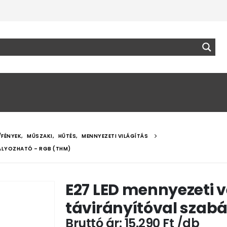
/FÉNYEK
,
MŰSZAKI
,
HŰTÉS
,
MENNYEZETI VILÁGÍTÁS
BÁLYOZHATÓ – RGB (THM)
E27 LED mennyezeti v
távirányítóval szab
15.290
Ft