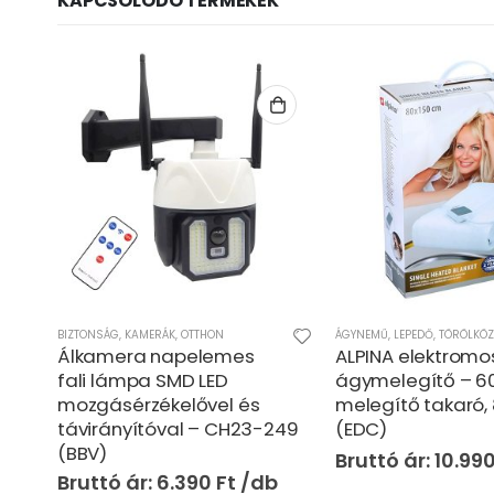
KAPCSOLÓDÓ TERMÉKEK
BIZTONSÁG, KAMERÁK
,
OTTHON
ÁGYNEMŰ, LEPEDŐ, TÖRÖLKÖ
Álkamera napelemes
ALPINA elektromo
ság,
fali lámpa SMD LED
ágymelegítő – 
mozgásérzékelővel és
melegítő takaró,
)
távirányítóval – CH23-249
(EDC)
(BBV)
10.99
6.390
Ft