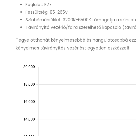
Foglalat: E27
Feszültség: 85-265V
Színhőmérséklet: 3200K-6500K támogatja a színsöté
Távirányító vezérlő/falra szerelhető kapcsoló (távi
Tegye otthonát kényelmesebbé és hangulatosabbá ezzel a 
kényelmes távirányítós vezérlést egyetlen eszközzel!