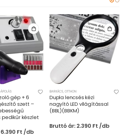
GÁPOLÁS
BARKÁCS
,
OTTHON
OTTH
zoló gép + 6
Dupla lencsés kézi
USB
gészítő szett –
nagyító LED világítással
ele
sebességű
(BBL)(BBKM)
150
 pedikűr készlet
pro
haj
2.390
Ft
fej
6.390
Ft