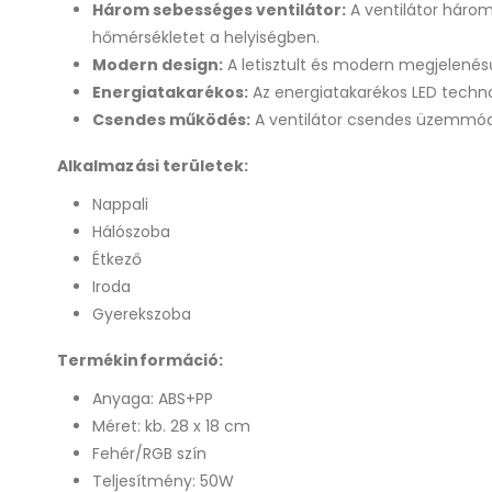
Három sebességes ventilátor:
A ventilátor három
hőmérsékletet a helyiségben.
Modern design:
A letisztult és modern megjelenésű
Energiatakarékos:
Az energiatakarékos LED techno
Csendes működés:
A ventilátor csendes üzemmódj
Alkalmazási területek:
Nappali
Hálószoba
Étkező
Iroda
Gyerekszoba
Termékinformáció:
Anyaga: ABS+PP
Méret: kb. 28 x 18 cm
Fehér/RGB szín
Teljesítmény: 50W