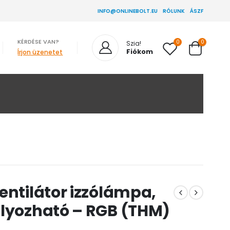
INFO@ONLINEBOLT.EU
RÓLUNK
ÁSZF
KÉRDÉSE VAN?
0
0
Szia!
Fiókom
Írjon üzenetet
entilátor izzólámpa,
ályozható – RGB (THM)