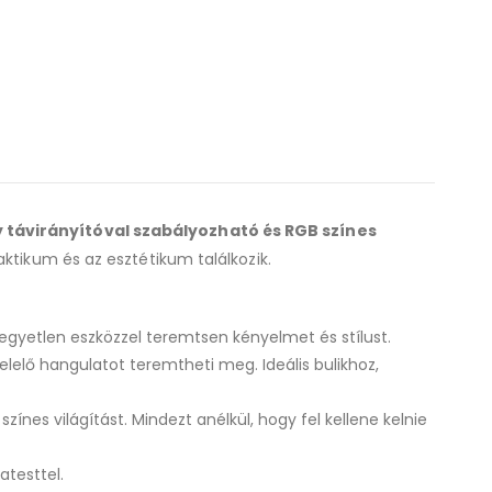
ly távirányítóval szabályozható és RGB színes
ktikum és az esztétikum találkozik.
 egyetlen eszközzel teremtsen kényelmet és stílust.
lelő hangulatot teremtheti meg. Ideális bulikhoz,
ínes világítást. Mindezt anélkül, hogy fel kellene kelnie
atesttel.