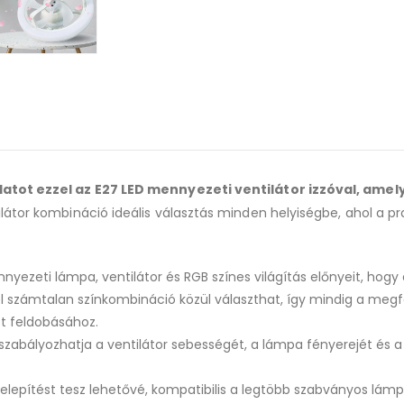
latot ezzel az E27 LED mennyezeti ventilátor izzóval, ame
tor kombináció ideális választás minden helyiségbe, ahol a pra
yezeti lámpa, ventilátor és RGB színes világítás előnyeit, hogy
l számtalan színkombináció közül választhat, így mindig a megfe
t feldobásához.
zabályozhatja a ventilátor sebességét, a lámpa fényerejét és a sz
elepítést tesz lehetővé, kompatibilis a legtöbb szabványos lámp