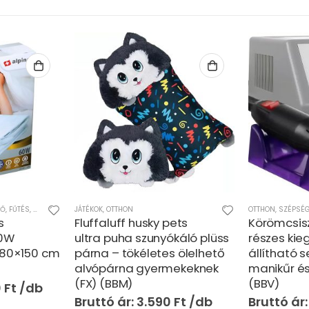
ZŐ
,
FŰTÉS, HŰTÉS
,
OTTHON
JÁTÉKOK
,
OTTHON
OTTHON
,
SZÉPSÉ
s
Fluffaluff husky pets
Körömcsis
60W
ultra puha szunyókáló plüss
részes kie
 80×150 cm
párna – tökéletes ölelhető
állítható 
alvópárna gyermekeknek
manikűr és
(FX) (BBM)
(BBV)
0
Ft
3.590
Ft