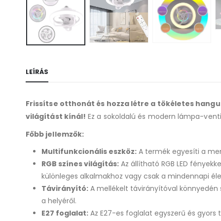
LEÍRÁS
Frissítse otthonát és hozza létre a tökéletes hangu
világítást kínál!
Ez a sokoldalú és modern lámpa-ventilá
Főbb jellemzők:
Multifunkcionális eszköz:
A termék egyesíti a menn
RGB színes világítás:
Az állítható RGB LED fényekke
különleges alkalmakhoz vagy csak a mindennapi éle
Távirányító:
A mellékelt távirányítóval könnyedén s
a helyéről.
E27 foglalat:
Az E27-es foglalat egyszerű és gyors t