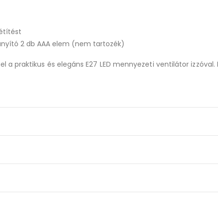
títést
rányító 2 db AAA elem (nem tartozék)
praktikus és elegáns E27 LED mennyezeti ventilátor izzóval. Élve