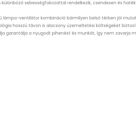
 különböző sebességfokozattal rendelkezik, csendesen és hatéko
 lámpa-ventilátor kombináció bármilyen belső térben jól mutat,
lógia hosszú távon is alacsony üzemeltetési költségeket biztos
a garantálja a nyugodt pihenést és munkát, így nem zavarja 