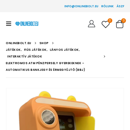
INFO@ONLINEBOLT.EU
RÓLUNK
ÁSZF
0
0
ONLINEBOLT.EU
SHOP
JÁTÉKOK
,
FIÚS JÁTÉKOK
,
LÁNYOS JÁTÉKOK
,
INTERAKTÍV JÁTÉKOK
ELEKTROMOS ATM PÉNZPERSELY GYEREKEKNEK –
AUTOMATIKUS BANKJEGY ÉS ÉRMEGYŰJTŐ (BBJ)