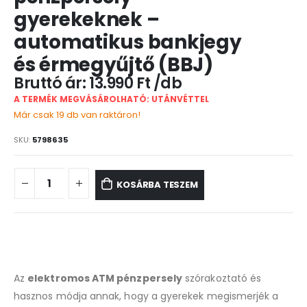
gyerekeknek –
automatikus bankjegy
és érmegyűjtő (BBJ)
13.990
Ft
A TERMÉK MEGVÁSÁROLHATÓ: UTÁNVÉTTEL
Már csak 19 db van raktáron!
SKU:
5798635
KOSÁRBA TESZEM
Az
elektromos ATM pénzpersely
szórakoztató és
hasznos módja annak, hogy a gyerekek megismerjék a