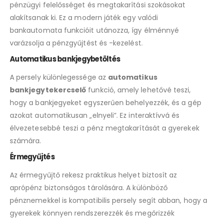
pénzügyi felelősséget és megtakarítási szokásokat
alakítsanak ki. Ez a modern játék egy valódi
bankautomata funkcióit utánozza, így élménnyé
varázsolja a pénzgyűjtést és -kezelést.
Automatikus bankjegybetöltés
A persely különlegessége az
automatikus
bankjegytekercselő
funkció, amely lehetővé teszi,
hogy a bankjegyeket egyszerűen behelyezzék, és a gép
azokat automatikusan „elnyeli”. Ez interaktívvá és
élvezetesebbé teszi a pénz megtakarítását a gyerekek
számára.
Érmegyűjtés
Az érmegyűjtő rekesz praktikus helyet biztosít az
aprópénz biztonságos tárolására. A különböző
pénznemekkel is kompatibilis persely segít abban, hogy a
gyerekek könnyen rendszerezzék és megőrizzék