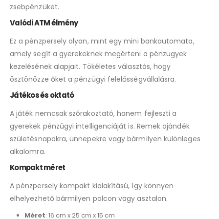
zsebpénzüket.
Valódi ATM élmény
Ez a pénzpersely olyan, mint egy mini bankautomata,
amely segít a gyerekeknek megérteni a pénzügyek
kezelésének alapjait. Tökéletes választás, hogy
ösztönözze őket a pénzügyi felelősségvállalásra.
Játékos és oktató
A játék nemcsak szórakoztató, hanem fejleszti a
gyerekek pénzügyi intelligenciáját is. Remek ajándék
születésnapokra, ünnepekre vagy bármilyen különleges
alkalomra.
Kompakt méret
A pénzpersely kompakt kialakítású, így könnyen
elhelyezhető bármilyen polcon vagy asztalon.
Méret
: 16 cm x 25 cm x 15 cm