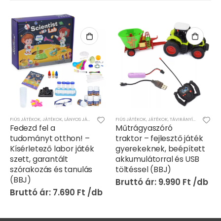
FIÚS JÁTÉKOK
,
JÁTÉKOK
,
LÁNYOS JÁTÉKOK
FIÚS JÁTÉKOK
,
JÁTÉKOK
,
TÁVIRÁNYÍTÓS/RC JÁTÉKOK
Fedezd fel a
Műtrágyaszóró
tudományt otthon! –
traktor – fejlesztő játék
Kísérletező labor játék
gyerekeknek, beépített
szett, garantált
akkumulátorral és USB
szórakozás és tanulás
töltéssel (BBJ)
(BBJ)
9.990
Ft
7.690
Ft