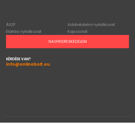
ÁSZF
Adatvédelmi nyilatkozat
Elállási nyilatkozat
Kapcsolat
NAGYKERESKEDELEM
KÉRDÉSE VAN?
info@onlinebolt.eu