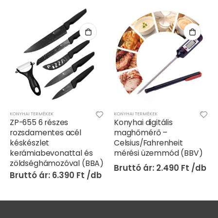
KONYHAI TERMÉKEK
KONYHAI TERMÉKEK
ZP-655 6 részes
Konyhai digitális
rozsdamentes acél
maghőmérő –
késkészlet
Celsius/Fahrenheit
kerámiabevonattal és
mérési üzemmód (BBV)
zöldséghámozóval (BBA)
2.490
Ft
6.390
Ft