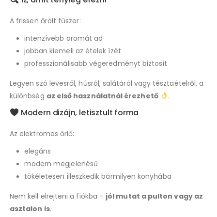
A frissen őrölt fűszer:
intenzívebb aromát ad
jobban kiemeli az ételek ízét
professzionálisabb végeredményt biztosít
Legyen szó levesről, húsról, salátáról vagy tésztaételről, a
különbség
az első használatnál érezhető
.
Modern dizájn, letisztult forma
Az elektromos őrlő:
elegáns
modern megjelenésű
tökéletesen illeszkedik bármilyen konyhába
Nem kell elrejteni a fiókba –
jól mutat a pulton vagy az
asztalon is
.