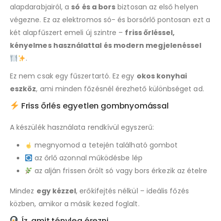
this
alapdarabjairól, a
só és a bors
biztosan az első helyen
product
végezne. Ez az elektromos só- és borsőrlő pontosan ezt a
két alapfűszert emeli új szintre –
friss őrléssel,
kényelmes használattal és modern megjelenéssel
.
Ez nem csak egy fűszertartó. Ez egy
okos konyhai
eszköz
, ami minden főzésnél érezhető különbséget ad.
Friss őrlés egyetlen gombnyomással
A készülék használata rendkívül egyszerű:
megnyomod a tetején található gombot
az őrlő azonnal működésbe lép
az alján frissen őrölt só vagy bors érkezik az ételre
Mindez
egy kézzel
, erőkifejtés nélkül – ideális főzés
közben, amikor a másik kezed foglalt.
Íz, amit tényleg érezni