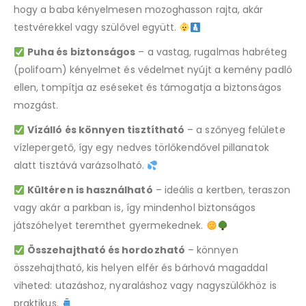
hogy a baba kényelmesen mozoghasson rajta, akár
testvérekkel vagy szülővel együtt.
Puha és biztonságos
– a vastag, rugalmas habréteg
(polifoam) kényelmet és védelmet nyújt a kemény padló
ellen, tompítja az eséseket és támogatja a biztonságos
mozgást.
Vízálló és könnyen tisztítható
– a szőnyeg felülete
vízlepergető, így egy nedves törlőkendővel pillanatok
alatt tisztává varázsolható.
Kültéren is használható
– ideális a kertben, teraszon
vagy akár a parkban is, így mindenhol biztonságos
játszóhelyet teremthet gyermekednek.
Összehajtható és hordozható
– könnyen
összehajtható, kis helyen elfér és bárhová magaddal
viheted: utazáshoz, nyaraláshoz vagy nagyszülőkhöz is
praktikus.