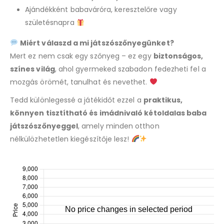
Ajándékként babaváróra, keresztelőre vagy
születésnapra
Miért válaszd a mi játszószőnyegünket?
Mert ez nem csak egy szőnyeg – ez egy
biztonságos,
színes világ
, ahol gyermeked szabadon fedezheti fel a
mozgás örömét, tanulhat és nevethet.
Tedd különlegessé a játékidőt ezzel a
praktikus,
könnyen tisztítható és imádnivaló kétoldalas baba
játszószőnyeggel
, amely minden otthon
nélkülözhetetlen kiegészítője lesz!