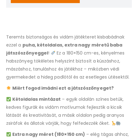
address
to
join
the
waitlist
Teremts biztonságos és vidám játékteret kisbabádnak
for
this
ezzel a
puha, kétoldalas, extra nagy méretű baba
product
játszószőnyeggel
!
Ez a 180×150 cm-es, kényelmes
habszőnyeg tökéletes helyszínt biztosít a kúszáshoz,
mászáshoz, tanuláshoz és játékhoz – miközben védi
gyermekedet a hideg padlótól és az esetleges ütésektől.
Miért fogod imádni ezt a játszószőnyeget?
Kétoldalas mintázat
– egyik oldalán színes betűk,
kedves figurák és vidám motívumok fejlesztik a kicsik
látását és kreativitását, a másik oldalon pedig aranyos
zsiráfok és állatok várják, hogy felfedezzék őket.
Extra nagy méret (180×150 cm)
– elég tágas ahhoz,