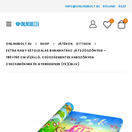
INFO@ONLINEBOLT.EU
RÓLUNK
ÁSZF
0
0
ONLINEBOLT.EU
SHOP
JÁTÉKOK
,
OTTHON
EXTRA NAGY KÉTOLDALAS BABAMATRAC JÁTSZÓSZŐNYEG –
180×150 CM VÍZÁLLÓ, CSÚSZÁSMENTES HABSZŐNYEG
CSECSEMŐKNEK ÉS GYEREKEKNEK (FX)(BLLV)