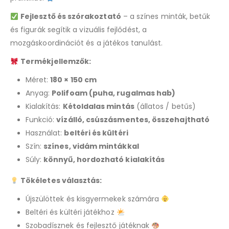
Fejlesztő és szórakoztató
– a színes minták, betűk
és figurák segítik a vizuális fejlődést, a
mozgáskoordinációt és a játékos tanulást.
Termékjellemzők:
Méret:
180 × 150 cm
Anyag:
Polifoam (puha, rugalmas hab)
Kialakítás:
Kétoldalas mintás
(állatos / betűs)
Funkció:
vízálló, csúszásmentes, összehajtható
Használat:
beltéri és kültéri
Szín:
színes, vidám mintákkal
Súly:
könnyű, hordozható kialakítás
Tökéletes választás:
Újszülöttek és kisgyermekek számára
Beltéri és kültéri játékhoz
Szobadísznek és fejlesztő játéknak