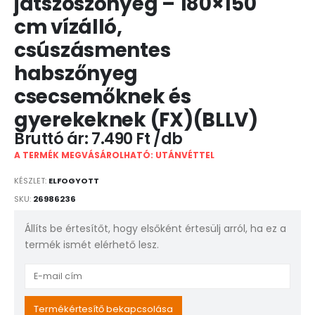
játszószőnyeg – 180×150
cm vízálló,
csúszásmentes
habszőnyeg
csecsemőknek és
gyerekeknek (FX)(BLLV)
7.490
Ft
A TERMÉK MEGVÁSÁROLHATÓ: UTÁNVÉTTEL
KÉSZLET:
ELFOGYOTT
SKU:
26986236
Állíts be értesítőt, hogy elsőként értesülj arról, ha ez a
termék ismét elérhető lesz.
Enter
your
email
Termékértesítő bekapcsolása