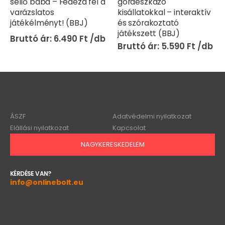
sellő baba – Fedezd fel a
gördeszkázó
varázslatos
kisállatokkal – interaktív
játékélményt! (BBJ)
és szórakoztató
játékszett (BBJ)
6.490
Ft
5.590
Ft
ÁSZF
Adatvédelmi nyilatkozat
Elállási nyilatkozat
Kapcsolat
NAGYKERESKEDELEM
KÉRDÉSE VAN?
info@onlinebolt.eu