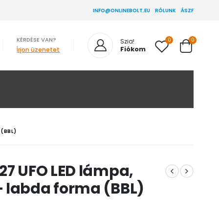
INFO@ONLINEBOLT.EU
RÓLUNK
ÁSZF
KÉRDÉSE VAN?
0
0
Szia!
Fiókom
Írjon üzenetet
 (BBL)
E27 UFO LED lámpa,
 labda forma (BBL)