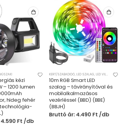
,
LED SZALAG
,
LED VILÁGÍTÁS
,
MŰSZAKI
LED SZALAG
,
SZÓRAKOZÁS
,
LED/LÁMPÁK/FÉNYEK
,
MŰSZAKI
,
SZÓRAKOZÁ
BARK
mart LED
Színváltós 5050 RGB LED
Szu
ávirányítóval és
szalag szett – 5 méter, 44
mult
lmazásos
gombos távirányítóval
rag
l (BBD) (BBE)
(BBV)
cm,
3.990
Ft
4.490
Ft