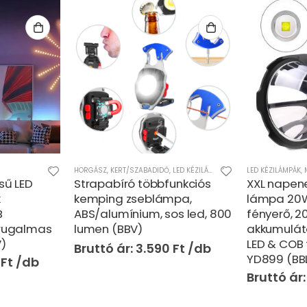
LED KÉZILÁMPÁK
,
MŰSZAKI
LED KÉZILÁMPÁK
,
MŰSZAKI
KERT/SZABADIDŐ
unkciós
XXL napenergiás kézi
10m RGB S
pa,
lámpa 20W – 1200 lumen
szalag – t
os led, 800
fényerő, 20000mAh
mobilalka
akkumulátor, hideg fehér
vezérlésse
LED & COB technológia-
(BBJH)
Ft
YD899 (BBL)
4.590
Ft