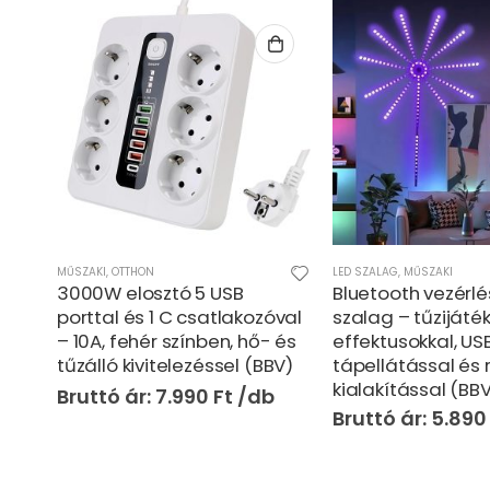
LED SZALAG
,
MŰSZAKI
HORGÁSZ
,
KERT/SZABADIDŐ
,
Bluetooth vezérlésű LED
Strapabíró többf
val
szalag – tűzijáték
kemping zseblám
 és
effektusokkal, USB
ABS/alumínium, s
BV)
tápellátással és rugalmas
lumen (BBV)
kialakítással (BBV)
3.590
5.890
Ft