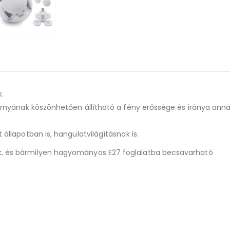
.
 szárnyának köszönhetően állítható a fény erőssége és iránya an
 állapotban is, hangulatvilágításnak is.
ik, és bármilyen hagyományos E27 foglalatba becsavarható