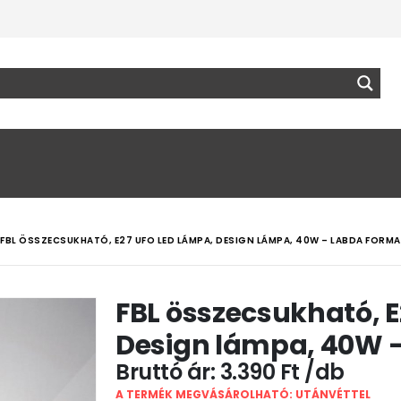
FBL ÖSSZECSUKHATÓ, E27 UFO LED LÁMPA, DESIGN LÁMPA, 40W – LABDA FORMA
FBL összecsukható, 
Design lámpa, 40W –
3.390
Ft
A TERMÉK MEGVÁSÁROLHATÓ: UTÁNVÉTTEL