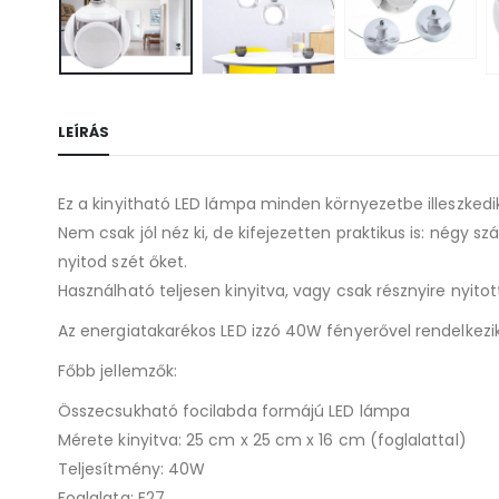
LEÍRÁS
Ez a kinyitható LED lámpa minden környezetbe illeszkedik
Nem csak jól néz ki, de kifejezetten praktikus is: négy
nyitod szét őket.
Használható teljesen kinyitva, vagy csak résznyire nyitott
Az energiatakarékos LED izzó 40W fényerővel rendelkez
Főbb jellemzők:
Összecsukható focilabda formájú LED lámpa
Mérete kinyitva: 25 cm x 25 cm x 16 cm (foglalattal)
Teljesítmény: 40W
Foglalata: E27