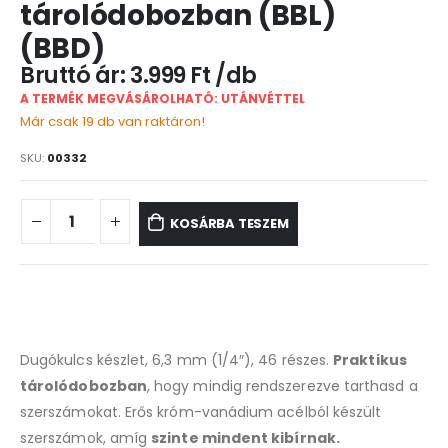
tárolódobozban (BBL)
(BBD)
3.999
Ft
A TERMÉK MEGVÁSÁROLHATÓ: UTÁNVÉTTEL
Már csak 19 db van raktáron!
SKU:
00332
KOSÁRBA TESZEM
Dugókulcs készlet, 6,3 mm (1/4″), 46 részes.
Praktikus
tárolódobozban
, hogy mindig rendszerezve tarthasd a
szerszámokat. Erős króm-vanádium acélból készült
szerszámok, amíg
szinte mindent kibírnak.