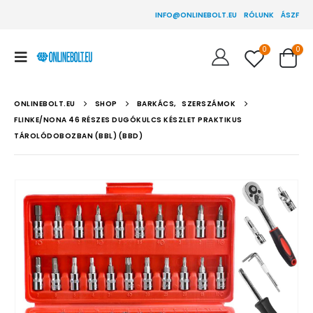
INFO@ONLINEBOLT.EU
RÓLUNK
ÁSZF
0
0
ONLINEBOLT.EU
SHOP
BARKÁCS
,
SZERSZÁMOK
FLINKE/NONA 46 RÉSZES DUGÓKULCS KÉSZLET PRAKTIKUS
TÁROLÓDOBOZBAN (BBL) (BBD)