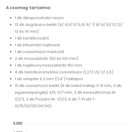
A csomag tartalma:
1 db átkapcsolható racsni
13 db dugókulcs betét (4/ 4,5/ 5/ 5,5/ 6/ 7/ 8/ 9/ 10/ 11/ 12/
13 és 14 mm)
1 db kardáncsukló
1 db kihúzható hajtószár
1 db csavarhúzó markolat
2 db hosszabbító (50 és 100 mm)
1 db hajlékony hosszabbító 150 mm
4 db belsőkulcsnyílású csavarkulcs (1,27/ 1,5/ 2/ 2,5)
1 db adapter 6,3 mm (1/4″) hatlapra
21 db csavarhúzó betét (6 db belső hatlap 3-8 mm, 3 db
egyenespengéjű 4/5, 5/7 mm, 3 db kereszthornyú Nr.
1/2/3, 3 db Pozidriv Nr. 1/2/3, 6 db T-Profil T-
10/15/20/25/30/40)