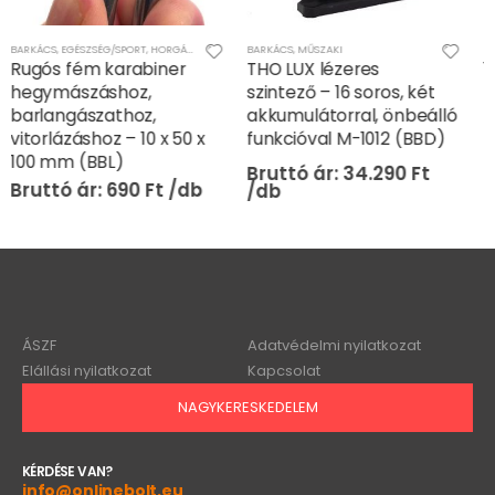
T/SZABADIDŐ
BARKÁCS
,
MŰSZAKI
BARKÁCS
,
SZERSZÁMOK
THO LUX lézeres
110 db-os csavarhúzó
szintező – 16 soros, két
bit készlet (BBD) (BBV)
akkumulátorral, önbeálló
funkcióval M-1012 (BBD)
34.290
Ft
3.690
Ft
ÁSZF
Adatvédelmi nyilatkozat
Elállási nyilatkozat
Kapcsolat
NAGYKERESKEDELEM
KÉRDÉSE VAN?
info@onlinebolt.eu