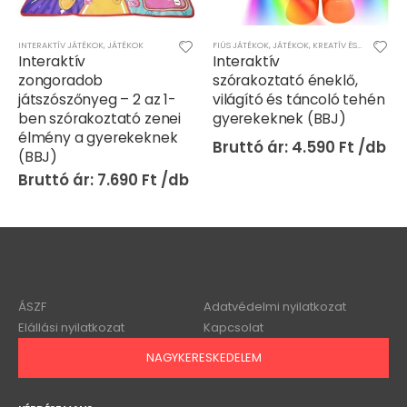
INTERAKTÍV JÁTÉKOK
,
JÁTÉKOK
FIÚS JÁTÉKOK
,
JÁTÉKOK
,
KREATÍV ÉS KÉSZSÉGFEJLESZTŐ JÁTÉKOK
Interaktív
Interaktív
zongoradob
szórakoztató éneklő,
játszószőnyeg – 2 az 1-
világító és táncoló tehén
ben szórakoztató zenei
gyerekeknek (BBJ)
élmény a gyerekeknek
4.590
Ft
(BBJ)
7.690
Ft
ÁSZF
Adatvédelmi nyilatkozat
Elállási nyilatkozat
Kapcsolat
NAGYKERESKEDELEM