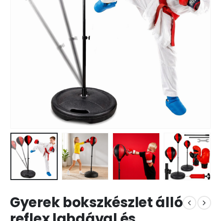
Gyerek bokszkészlet álló
reflex labdával és