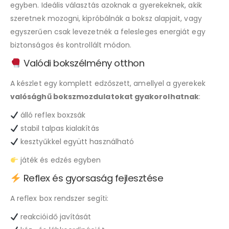
egyben. Ideális választás azoknak a gyerekeknek, akik
szeretnek mozogni, kipróbálnák a boksz alapjait, vagy
egyszerűen csak levezetnék a felesleges energiát egy
biztonságos és kontrollált módon.
Valódi bokszélmény otthon
A készlet egy komplett edzőszett, amellyel a gyerekek
valósághű bokszmozdulatokat gyakorolhatnak
:
álló reflex boxzsák
stabil talpas kialakítás
kesztyűkkel együtt használható
játék és edzés egyben
Reflex és gyorsaság fejlesztése
A reflex box rendszer segíti:
reakcióidő javítását