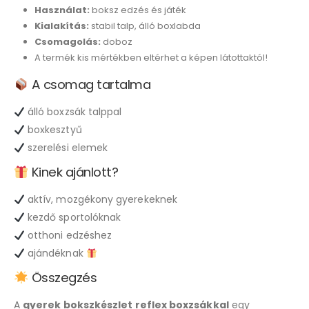
Használat:
boksz edzés és játék
Kialakítás:
stabil talp, álló boxlabda
Csomagolás:
doboz
A termék kis mértékben eltérhet a képen látottaktól!
A csomag tartalma
álló boxzsák talppal
boxkesztyű
szerelési elemek
Kinek ajánlott?
aktív, mozgékony gyerekeknek
kezdő sportolóknak
otthoni edzéshez
ajándéknak
Összegzés
A
gyerek bokszkészlet reflex boxzsákkal
egy