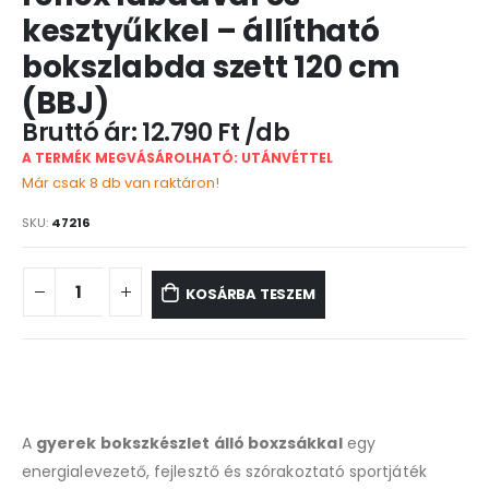
kesztyűkkel – állítható
bokszlabda szett 120 cm
(BBJ)
12.790
Ft
A TERMÉK MEGVÁSÁROLHATÓ: UTÁNVÉTTEL
Már csak 8 db van raktáron!
SKU:
47216
KOSÁRBA TESZEM
A
gyerek bokszkészlet álló boxzsákkal
egy
energialevezető, fejlesztő és szórakoztató sportjáték