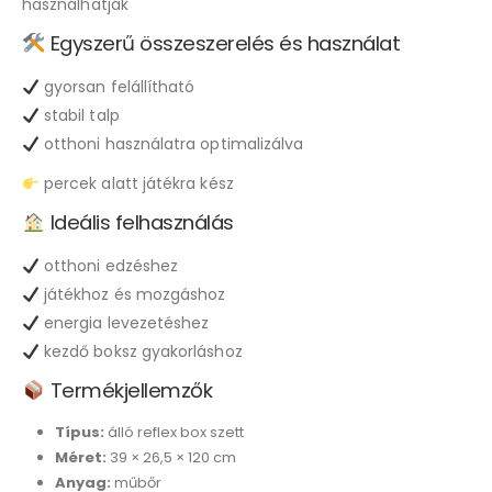
használhatják
Egyszerű összeszerelés és használat
gyorsan felállítható
stabil talp
otthoni használatra optimalizálva
percek alatt játékra kész
Ideális felhasználás
otthoni edzéshez
játékhoz és mozgáshoz
energia levezetéshez
kezdő boksz gyakorláshoz
Termékjellemzők
Típus:
álló reflex box szett
Méret:
39 × 26,5 × 120 cm
Anyag:
műbőr