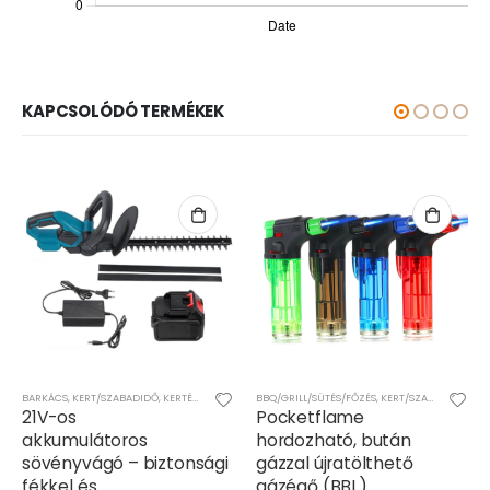
KAPCSOLÓDÓ TERMÉKEK
BARKÁCS
,
KERT/SZABADIDŐ
,
KERTÉSZKEDÉS/SZERSZÁMOK
BBQ/GRILL/SÜTÉS/FŐZÉS
,
KERT/SZABADIDŐ
21V-os
Pocketflame
akkumulátoros
hordozható, bután
sövényvágó – biztonsági
gázzal újratölthető
fékkel és
gázégő (BBL)