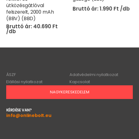
ütközésgátlóval
1.990
Ft
felszerelt, 2000 mAh
(BBV) (BBD)
40.690
Ft
ÁSZF
Adatvédelmi nyilatkozat
Elállási nyilatkozat
Kapcsolat
NAGYKERESKEDELEM
KÉRDÉSE VAN?
info@onlinebolt.eu