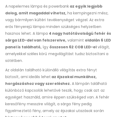
A napelemes lámpa és powerbank
az egyik legjobb
dolog, amit magaddal vihetsz,
ha kempingezni mész,
vagy bármilyen kültéri tevékenységet végzel. Az extra
erős fényerejű lámpa minden szükséges helyzetben
hasznos lehet. A lámpa
4 nagy hatótávolságú fehér és
sárga LED-del van felszerelve,
valamint
oldalán 6 LED
panel is található,
így
összesen 62 COB LED-el
világít,
amelyekkel széles körű megvilágítást tudsz biztosítani a
sötétben.
Az oldalán található különálló világítás extra fényt
biztosít, ami ideális lehet
az éjszakai munkához,
horgászáshoz vagy szereléshez.
A lámpán található
különböző kapcsolók lehetővé teszik, hogy csak azt az
egységet használd, amire éppen szükséged van. A fehér
keresőfény messzire világít, a sárga fény pedig
figyelmeztető fény, amely az éjszakai utazások során