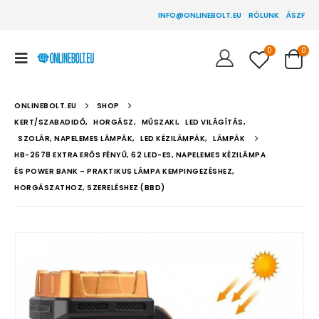
INFO@ONLINEBOLT.EU
RÓLUNK
ÁSZF
0
0
ONLINEBOLT.EU
SHOP
KERT/SZABADIDŐ
,
HORGÁSZ
,
MŰSZAKI
,
LED VILÁGÍTÁS
,
SZOLÁR, NAPELEMES LÁMPÁK
,
LED KÉZILÁMPÁK
,
LÁMPÁK
HB-2678 EXTRA ERŐS FÉNYŰ, 62 LED-ES, NAPELEMES KÉZILÁMPA
ÉS POWER BANK – PRAKTIKUS LÁMPA KEMPINGEZÉSHEZ,
HORGÁSZATHOZ, SZERELÉSHEZ (BBD)