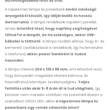
biztonságosabbá teszi az utat.
A napelemes lámpa és powerbank
kiváló minőségű
anyagokból készült, így időjárásálló és hosszú
élettartamú.
A lámpa rendelkezik napelem panellel,
amely
lehetővé teszi, hogy napfény segítségével
töltsd fel a lámpát, de ha szükséges, akkor USB-
kábellel is tölthető.
A lámpa további előnye, hogy ki- és
bemeneti csatlakozással is rendelkezik, így ha lemerülne
a telefonod,
akkor power bankként is tudod
használni.
A lámpa méretei
204 x 136 x 96 mm,
ami lehetővé teszi,
hogy könnyedén magaddal viheted bárhova, és
használhatod bármilyen tevékenységhez.
Teljes
feltöltés után akár 5-8 órán át is tud világítani,
így
biztosan nem maradsz sötétben. Ha szeretnéd élvezni a
szabadban töltött időt, akkor
a napelemes lámpa és
powerbank egy remek választás lehet!