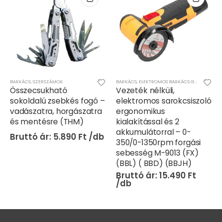
BARKÁCS
,
SZERSZÁMOK
BARKÁCS
,
ELEKTROMOS BARKÁCS GÉPEK
Összecsukható
Vezeték nélküli,
sokoldalú zsebkés fogó –
elektromos sarokcsiszoló
vadászatra, horgászatra
ergonomikus
és mentésre (THM)
kialakítással és 2
akkumulátorral – 0-
5.890
Ft
350/0-1350rpm forgási
sebesség M-9013 (FX)
(BBL) ( BBD) (BBJH)
15.490
Ft