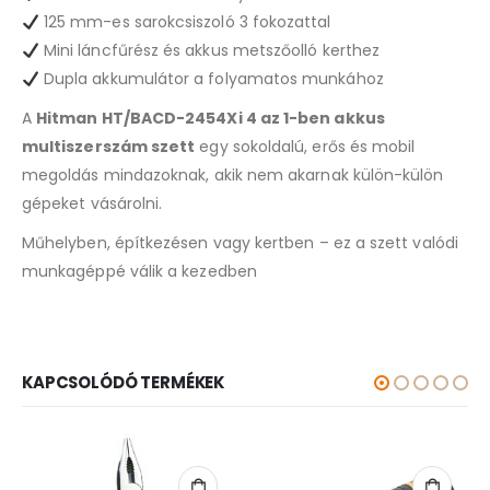
125 mm-es sarokcsiszoló 3 fokozattal
Mini láncfűrész és akkus metszőolló kerthez
Dupla akkumulátor a folyamatos munkához
A
Hitman HT/BACD-2454Xi 4 az 1-ben akkus
multiszerszám szett
egy sokoldalú, erős és mobil
megoldás mindazoknak, akik nem akarnak külön-külön
gépeket vásárolni.
Műhelyben, építkezésen vagy kertben – ez a szett valódi
munkagéppé válik a kezedben
KAPCSOLÓDÓ TERMÉKEK