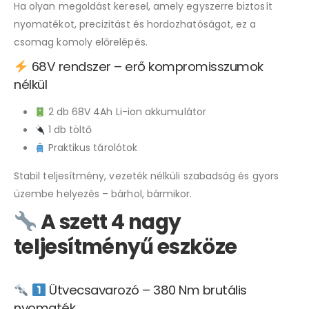
Ha olyan megoldást keresel, amely egyszerre biztosít
nyomatékot, precizitást és hordozhatóságot, ez a
csomag komoly előrelépés.
68V rendszer – erő kompromisszumok
nélkül
2 db 68V 4Ah Li-ion akkumulátor
1 db töltő
Praktikus tárolótok
Stabil teljesítmény, vezeték nélküli szabadság és gyors
üzembe helyezés – bárhol, bármikor.
A szett 4 nagy
teljesítményű eszköze
Ütvecsavarozó – 380 Nm brutális
nyomaték