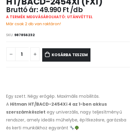
HT/BACD-2454Xi (FXI)
49.990
Ft
A TERMÉK MEGVÁSÁROLHATÓ: UTÁNVÉTTEL
Már csak 2 db van raktáron!
SKU:
987856232
KOSÁRBA TESZEM
Egy szett. Négy erőgép. Maximális mobilitás.
A
Hitman HT/BACD-2454Xi 4 az 1-ben akkus
szerszámkészlet
egy univerzális, nagy teljesítményű
rendszer, amely ideális műhelybe, építkezésre, garázsba
és kerti munkákhoz egyaránt