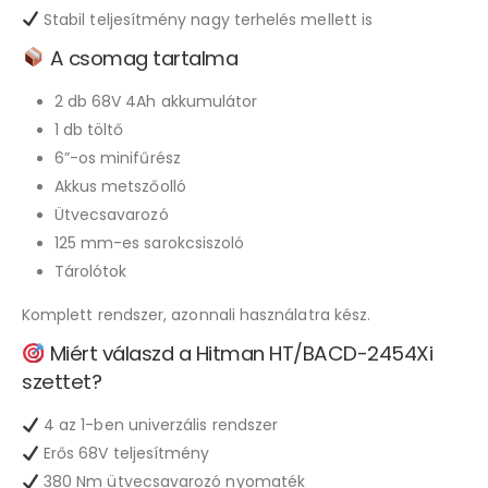
Stabil teljesítmény nagy terhelés mellett is
A csomag tartalma
2 db 68V 4Ah akkumulátor
1 db töltő
6”-os minifűrész
Akkus metszőolló
Ütvecsavarozó
125 mm-es sarokcsiszoló
Tárolótok
Komplett rendszer, azonnali használatra kész.
Miért válaszd a Hitman HT/BACD-2454Xi
szettet?
4 az 1-ben univerzális rendszer
Erős 68V teljesítmény
380 Nm ütvecsavarozó nyomaték