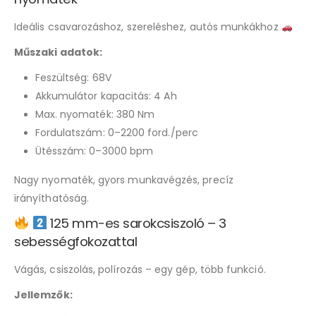
Ideális csavarozáshoz, szereléshez, autós munkákhoz
Műszaki adatok:
Feszültség: 68V
Akkumulátor kapacitás: 4 Ah
Max. nyomaték: 380 Nm
Fordulatszám: 0–2200 ford./perc
Ütésszám: 0–3000 bpm
Nagy nyomaték, gyors munkavégzés, precíz
irányíthatóság.
125 mm-es sarokcsiszoló – 3
sebességfokozattal
Vágás, csiszolás, polírozás – egy gép, több funkció.
Jellemzők: