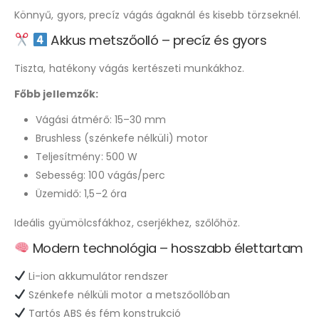
Könnyű, gyors, precíz vágás ágaknál és kisebb törzseknél.
Akkus metszőolló – precíz és gyors
Tiszta, hatékony vágás kertészeti munkákhoz.
Főbb jellemzők:
Vágási átmérő: 15–30 mm
Brushless (szénkefe nélküli) motor
Teljesítmény: 500 W
Sebesség: 100 vágás/perc
Üzemidő: 1,5–2 óra
Ideális gyümölcsfákhoz, cserjékhez, szőlőhöz.
Modern technológia – hosszabb élettartam
Li-ion akkumulátor rendszer
Szénkefe nélküli motor a metszőollóban
Tartós ABS és fém konstrukció