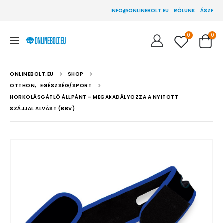
INFO@ONLINEBOLT.EU
RÓLUNK
ÁSZF
0
0
ONLINEBOLT.EU
SHOP
OTTHON
,
EGÉSZSÉG/SPORT
HORKOLÁSGÁTLÓ ÁLLPÁNT – MEGAKADÁLYOZZA A NYITOTT
SZÁJJAL ALVÁST (BBV)