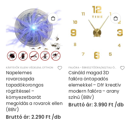
KÁRTEVŐK ELLENI VÉDELEM
,
OTTHON
FALIÓRA - ÉBRESZTŐÓRA/ASZTALI ÓRA
,
OTTHON
Napelemes
Csináld magad 3D
rovarcsapda
falióra öntapadós
tapadókorongos
elemekkel – DIY kreatív
rögzítéssel –
modern falióra – arany
környezetbarát
színű (BBV)
megoldás a rovarok ellen
3.990
Ft
(BBV)
2.290
Ft