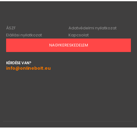
ÁSZF
Adatvédelmi nyilatkozat
Elállási nyilatkozat
Kapcsolat
NAGYKERESKEDELEM
KÉRDÉSE VAN?
info@onlinebolt.eu