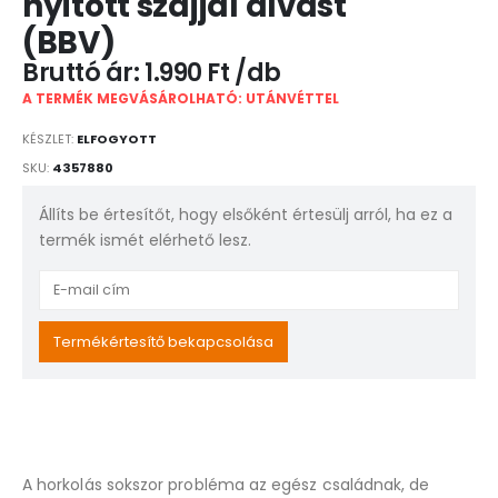
nyitott szájjal alvást
(BBV)
1.990
Ft
A TERMÉK MEGVÁSÁROLHATÓ: UTÁNVÉTTEL
KÉSZLET:
ELFOGYOTT
SKU:
4357880
Állíts be értesítőt, hogy elsőként értesülj arról, ha ez a
termék ismét elérhető lesz.
Enter
your
email
Termékértesítő bekapcsolása
address
to
join
the
waitlist
A horkolás sokszor probléma az egész családnak, de
for