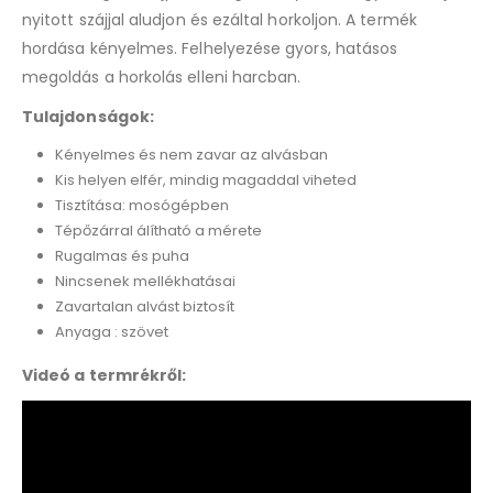
nyitott szájjal aludjon és ezáltal horkoljon. A termék
hordása kényelmes. Felhelyezése gyors, hatásos
megoldás a horkolás elleni harcban.
Tulajdonságok:
Kényelmes és nem zavar az alvásban
Kis helyen elfér, mindig magaddal viheted
Tisztítása: mosógépben
Tépőzárral álítható a mérete
Rugalmas és puha
Nincsenek mellékhatásai
Zavartalan alvást biztosít
Anyaga : szövet
Videó a termrékről: