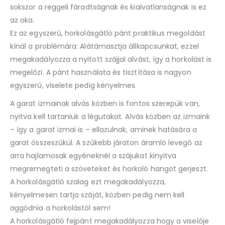
this
sokszor a reggeli fáradtságnak és kialvatlanságnak is ez
product
az oka.
Ez az egyszerű, horkolásgátló pánt praktikus megoldást
kínál a problémára: Alátámasztja állkapcsunkat, ezzel
megakadályozza a nyitott szájjal alvást, így a horkolást is
megelőzi. A pánt használata és tisztítása is nagyon
egyszerű, viselete pedig kényelmes.
A garat izmainak alvás közben is fontos szerepük van,
nyitva kell tartaniuk a légutakat. Alvás közben az izmaink
– így a garat izmai is – ellazulnak, aminek hatására a
garat összeszűkül. A szűkebb járaton áramló levegő az
arra hajlamosak egyéneknél a szájukat kinyitva
megremegteti a szöveteket és horkoló hangot gerjeszt.
A horkolásgátló szalag ezt megakadályozza,
kényelmesen tartja száját, közben pedig nem kell
aggódnia a horkolástól sem!
A horkolásgátló fejpánt megakadályozza hogy a viselője