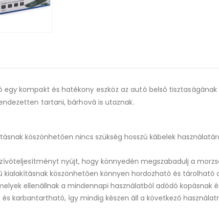
ó egy kompakt és hatékony eszköz az autó belső tisztaságának f
endezetten tartani, bárhová is utaznak.
akításnak köszönhetően nincs szükség hosszú kábelek használatá
 szívóteljesítményt nyújt, hogy könnyedén megszabadulj a morzsá
 kialakításnak köszönhetően könnyen hordozható és tárolható 
melyek ellenállnak a mindennapi használatból adódó kopásnak és
 és karbantartható, így mindig készen áll a következő használatr