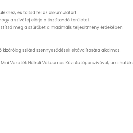
lékhez, és töltsd fel az akkumulátort.
ogy a szívófej elérje a tisztítandó területet.
tisztítsd meg a szűrőket a maximális teljesítmény érdekében.
ó kizárólag szilárd szennyeződések eltávolítására alkalmas.
 Mini Vezeték Nélküli Vákuumos Kézi Autóporszívóval, ami haték