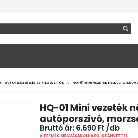
K
,
AUTÓFELSZERELÉS ÉS KIEGÉSZÍTŐK
HQ-01 MINI VEZETÉK NÉLKÜLI VÁKU
HQ-01 Mini vezeték n
autóporszívó, morzs
6.690
Ft
A TERMÉK MEGVÁSÁROLHATÓ: UTÁNVÉTTEL