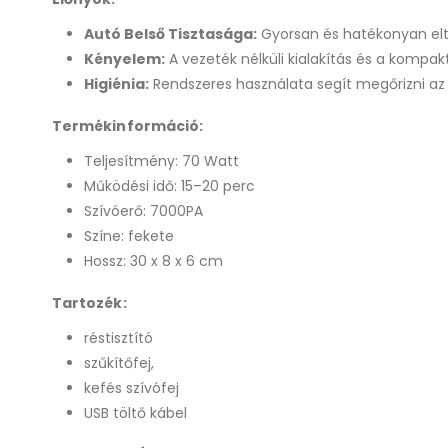
Autó Belső Tisztasága:
Gyorsan és hatékonyan elt
Kényelem:
A vezeték nélküli kialakítás és a kompak
Higiénia:
Rendszeres használata segít megőrizni az a
Termékinformáció:
Teljesítmény: 70 Watt
Működési idő: 15–20 perc
Szívóerő: 7000PA
Színe: fekete
Hossz: 30 x 8 x 6 cm
Tartozék:
réstisztító
szűkítőfej,
kefés szívófej
USB töltő kábel