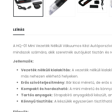
LEÍRÁS
A HQ-01 Mini Vezeték Nélküli Vákuumos Kézi Autóporszív
mindazok számára, akik szeretnék autójukat tisztán és r
Jellemzők:
Vezeték nélküli kialakítás:
A vezeték nélküli kial
más nehezen elérhető helyeken.
Erős szívóteljesítmény:
Bár kicsi méretű, de erős
Kompakt és hordozható:
A mini méretű és könnyű
Tartós anyagok:
Strapabíró anyagokból készült, a
Könnyű tisztítás:
A készülék egyszerűen tisztítható
Előnyök: