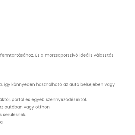
enntartásához. Ez a morzsaporszívó ideális választás
ra, így könnyedén használható az autó belsejében vagy
któl, portól és egyéb szennyeződésektől.
az autóban vagy otthon.
 sérülésnek.
a.