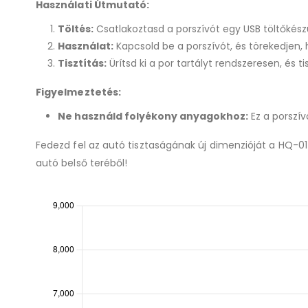
Használati Útmutató:
Töltés:
Csatlakoztasd a porszívót egy USB töltőkészü
Használat:
Kapcsold be a porszívót, és törekedjen, h
Tisztítás:
Ürítsd ki a por tartályt rendszeresen, és 
Figyelmeztetés:
Ne használd folyékony anyagokhoz:
Ez a porszív
Fedezd fel az autó tisztaságának új dimenzióját a HQ-01
autó belső teréből!