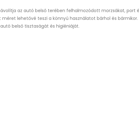
ávolítja az autó belső terében felhalmozódott morzsákat, port
t méret lehetővé teszi a könnyű használatot bárhol és bármikor.
utó belső tisztaságát és higiéniáját.