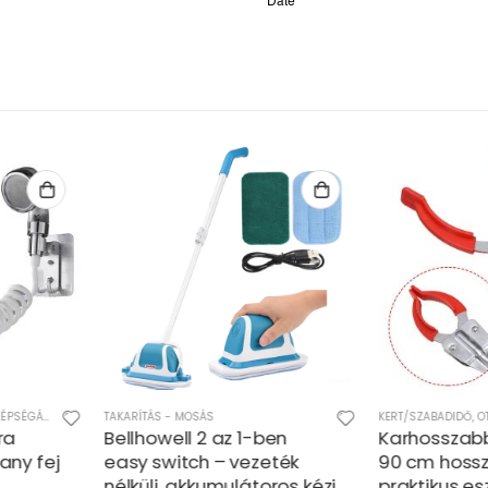
KERT/SZABADIDŐ
,
OTTHON
,
TAKARÍTÁS - MOSÁS
AUTÓFELSZERELÉS
-ben
Karhosszabbító csipesz
Szélvédő é
zeték
90 cm hosszú nyéllel –
takarító e
oros kézi
praktikus eszköz
összehajth