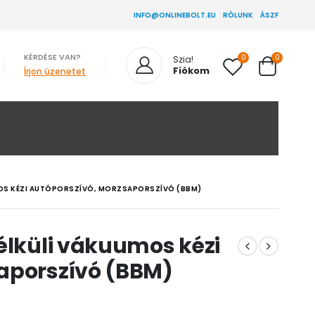
INFO@ONLINEBOLT.EU
RÓLUNK
ÁSZF
KÉRDÉSE VAN?
0
0
Szia!
Fiókom
Írjon üzenetet
UMOS KÉZI AUTÓPORSZÍVÓ, MORZSAPORSZÍVÓ (BBM)
élküli vákuumos kézi
aporszívó (BBM)