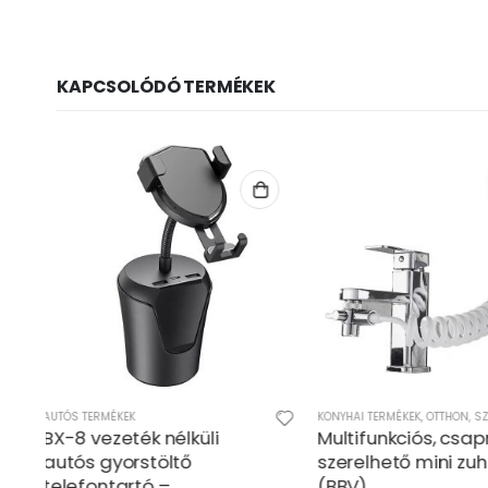
KAPCSOLÓDÓ TERMÉKEK
KONYHAI TERMÉKEK
,
OTTHON
,
SZÉPSÉGÁPOLÁS
,
TAKARÍTÁS - MOSÁS
TAKARÍTÁS - MOSÁS
Multifunkciós, csapra
Bellhowell 2 az 1
szerelhető mini zuhany fej
easy switch – ve
(BBV)
nélküli, akkumulát