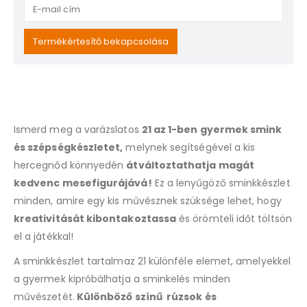
Enter
your
email
Termékértesítő bekapcsolása
address
to
join
the
waitlist
Ismerd meg a varázslatos
21 az 1-ben gyermek smink
for
this
és szépségkészletet,
melynek segítségével a kis
product
hercegnőd könnyedén
átváltoztathatja magát
kedvenc mesefigurájává!
Ez a lenyűgöző sminkkészlet
minden, amire egy kis művésznek szüksége lehet, hogy
kreativitását kibontakoztassa
és örömteli időt töltsön
el a játékkal!
A sminkkészlet tartalmaz 21 különféle elemet, amelyekkel
a gyermek kipróbálhatja a sminkelés minden
művészetét.
Különböző színű rúzsok és