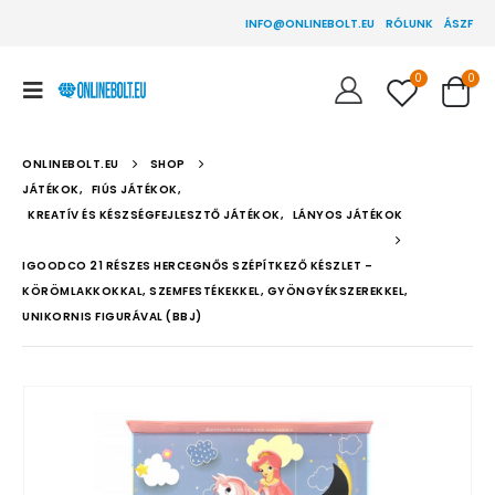
INFO@ONLINEBOLT.EU
RÓLUNK
ÁSZF
0
0
ONLINEBOLT.EU
SHOP
JÁTÉKOK
,
FIÚS JÁTÉKOK
,
KREATÍV ÉS KÉSZSÉGFEJLESZTŐ JÁTÉKOK
,
LÁNYOS JÁTÉKOK
IGOODCO 21 RÉSZES HERCEGNŐS SZÉPÍTKEZŐ KÉSZLET –
KÖRÖMLAKKOKKAL, SZEMFESTÉKEKKEL, GYÖNGYÉKSZEREKKEL,
UNIKORNIS FIGURÁVAL (BBJ)