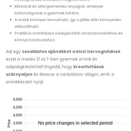
Bőrbarát és allergiamentes anyagok, amelyek
biztonságosak a gyermek bőrére.
A smink könnyen lemosható, így a játék után könnyedén
eltávolítható.
Praktikus sminktáska a kiegészítők rendszerezéséhez és
könnyű hordozáshoz.
Adj egy
csodálatos ajándékot a kicsi hercegnődnek
ezzel a mesés 21 az 1-ben gyermek smink és
szépségkészlettel! Engedd, hogy
kreativitásuk
szárnyaljon
és élvezze a varázslatos világot, amit a
sminkkészlet nyújt.