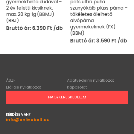
gyermekhinta dudával –
pets ultra puha
2 év feletti kicsiknek,
szunyókáló plüss párna –
max. 20 kg-ig (BBMJ)
tökéletes ölelhető
(BBJ)
alvópárna
gyermekeknek (FX)
6.390
Ft
(BBM)
3.590
Ft
ÁSZF
Adatvédelmi nyilatkozat
Elállási nyilatkozat
Kapcsolat
NAGYKERESKEDELEM
KÉRDÉSE VAN?
info@onlinebolt.eu