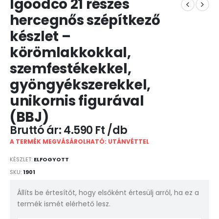
Igoodco 21 részes
hercegnős szépítkező
készlet –
körömlakkokkal,
szemfestékekkel,
gyöngyékszerekkel,
unikornis figurával
(BBJ)
4.590
Ft
A TERMÉK MEGVÁSÁROLHATÓ: UTÁNVÉTTEL
KÉSZLET:
ELFOGYOTT
SKU:
1901
Állíts be értesítőt, hogy elsőként értesülj arról, ha ez a
termék ismét elérhető lesz.