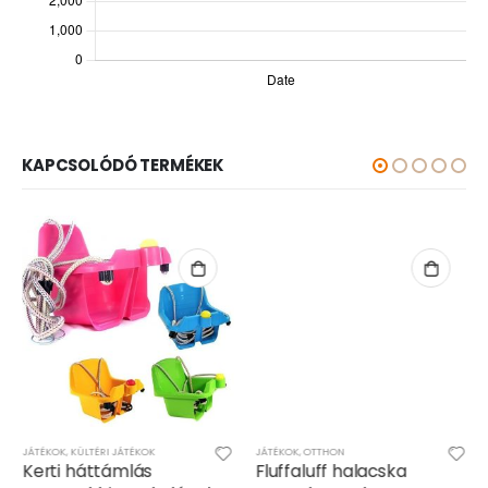
KAPCSOLÓDÓ TERMÉKEK
JÁTÉKOK
,
KÜLTÉRI JÁTÉKOK
JÁTÉKOK
,
OTTHON
Kerti háttámlás
Fluffaluff halacska