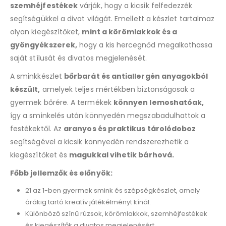
szemhéjfestékek
várják, hogy a kicsik felfedezzék
segítségükkel a divat világát. Emellett a készlet tartalmaz
olyan kiegészítőket,
mint a körömlakkok és a
gyöngyékszerek,
hogy a kis hercegnőd megalkothassa
saját stílusát és divatos megjelenését.
A sminkkészlet
bőrbarát és antiallergén anyagokból
készült,
amelyek teljes mértékben biztonságosak a
gyermek bőrére. A termékek
könnyen lemoshatóak,
így a sminkelés után könnyedén megszabadulhattok a
festékektől. Az
aranyos és praktikus tárolódoboz
segítségével a kicsik könnyedén rendszerezhetik a
kiegészítőket és
magukkal vihetik bárhová.
Főbb jellemzők és előnyök:
21 az 1-ben gyermek smink és szépségkészlet, amely
órákig tartó kreatív játékélményt kínál.
Különböző színű rúzsok, körömlakkok, szemhéjfestékek
és kiegészítők a divatos megjelenésért.