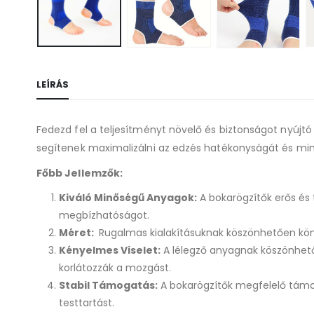
LEÍRÁS
Fedezd fel a teljesítményt növelő és biztonságot nyújtó
segítenek maximalizálni az edzés hatékonyságát és minima
Főbb Jellemzők:
Kiváló Minőségű Anyagok:
A bokarögzítők erős és 
megbízhatóságot.
Méret:
Rugalmas kialakításuknak köszönhetően könn
Kényelmes Viselet:
A lélegző anyagnak köszönhetőe
korlátozzák a mozgást.
Stabil Támogatás:
A bokarögzítők megfelelő támog
testtartást.