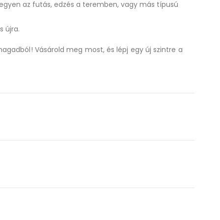
legyen az futás, edzés a teremben, vagy más típusú
 újra.
agadból! Vásárold meg most, és lépj egy új szintre a