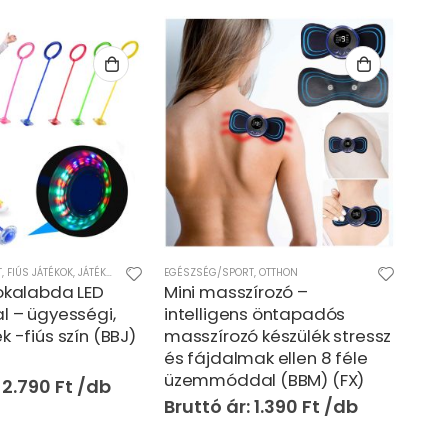
ESZTŐ JÁTÉKOK
T
,
OTTHON
,
KÜLTÉRI JÁTÉKOK
,
EGÉSZSÉG/SPORT
LÁNYOS JÁTÉKOK
,
OTTHON
EGÉS
írozó –
Magic jar – 2 db-os
Fel
s öntapadós
elektromos köpölyöző és
box
 készülék stressz
masszírozó készülék szett
kék
ak ellen 8 féle
(BBM)
l (BBM) (FX)
6.990
Ft
1.390
Ft