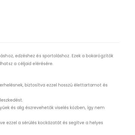
táshoz, edzéshez és sportoláshoz. Ezek a bokarögzítők
hatsz a céljaid elérésére.
erhelésnek, biztosítva ezzel hosszú élettartamot és
leszkedést.
űek és alig észrevehetők viselés közben, így nem
e ezzel a sérülés kockázatát és segítve a helyes