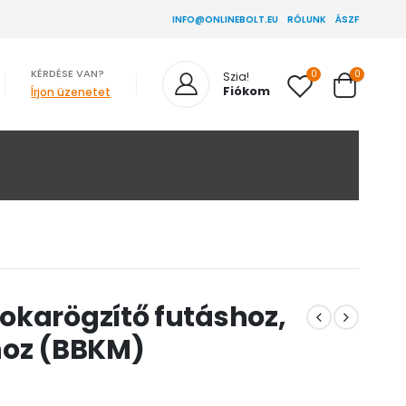
INFO@ONLINEBOLT.EU
RÓLUNK
ÁSZF
KÉRDÉSE VAN?
0
0
Szia!
Fiókom
Írjon üzenetet
okarögzítő futáshoz,
hoz (BBKM)