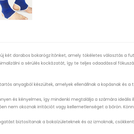
 új két darabos bokarögzítőnket, amely tökéletes választás a fu
lizálni a sérülés kockázatát, így te teljes odaadással fókuszál
tartós anyagból készültek, amelyek ellenállnak a kopásnak és a t
yen és kényelmes, így mindenki megtalálja a számára ideális il
n nem okoznak irritációt vagy kellemetlenséget a bőrön. Könny
atást biztosítanak a bokaízületeknek és az izmoknak, csökkentv