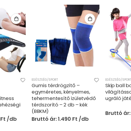
EGÉSZSÉG/SPORT
,
FIÚS JÁTÉKOK
,
JÁTÉKOK
,
KREATÍV ÉS KÉSZSÉGFEJL
EGÉSZSÉG/SPOR
ő –
Skip ball bokalabda LED
Mini massz
yelmes,
világítással – ügyességi,
intelligen
zületvédő
ugráló játék -fiús szín (BBJ)
masszírozó
 – kék
és fájdalm
üzemmódda
2.790
Ft
Ft