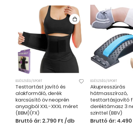
EGÉSZSÉG/SPORT
EGÉSZSÉG/SPORT
Akupresszúrás
Gumis térdrögzít
hátmasszírozó,
egyméretes, kén
testtartásjavító fitness
tehermentesítő i
et
deréktámasz 3 nehézségi
térdszorító – 2 db
szinttel (BBV)
(BBKM)
4.490
Ft
1.490