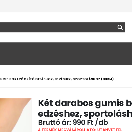
GUMIS BOKARÖGZÍTŐ FUTÁSHOZ, EDZÉSHEZ, SPORTOLÁSHOZ (BBKM)
Két darabos gumis b
edzéshez, sportolás
990
Ft
A TERMÉK MEGVÁSÁROLHATÓ: UTÁNVÉTTEL