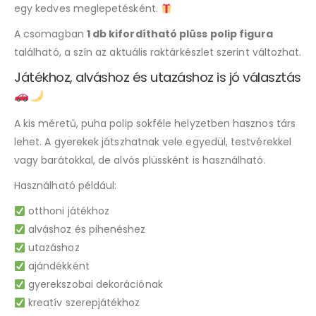
egy kedves meglepetésként.
A csomagban
1 db kifordítható plüss polip figura
található, a szín az aktuális raktárkészlet szerint változhat.
Játékhoz, alváshoz és utazáshoz is jó választás
A kis méretű, puha polip sokféle helyzetben hasznos társ
lehet. A gyerekek játszhatnak vele egyedül, testvérekkel
vagy barátokkal, de alvós plüssként is használható.
Használható például:
otthoni játékhoz
alváshoz és pihenéshez
utazáshoz
ajándékként
gyerekszobai dekorációnak
kreatív szerepjátékhoz