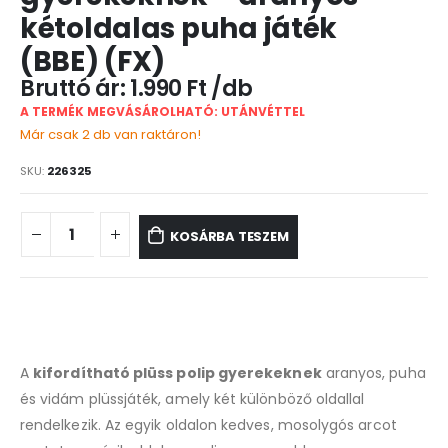
kétoldalas puha játék
(BBE) (FX)
1.990
Ft
A TERMÉK MEGVÁSÁROLHATÓ: UTÁNVÉTTEL
Már csak 2 db van raktáron!
SKU:
226325
KOSÁRBA TESZEM
A
kifordítható plüss polip gyerekeknek
aranyos, puha
és vidám plüssjáték, amely két különböző oldallal
rendelkezik. Az egyik oldalon kedves, mosolygós arcot