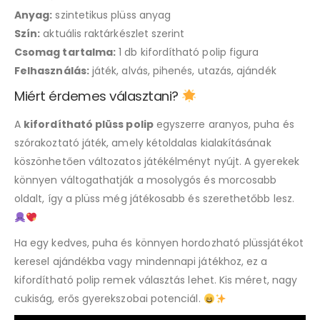
Anyag:
szintetikus plüss anyag
Szín:
aktuális raktárkészlet szerint
Csomag tartalma:
1 db kifordítható polip figura
Felhasználás:
játék, alvás, pihenés, utazás, ajándék
Miért érdemes választani?
A
kifordítható plüss polip
egyszerre aranyos, puha és
szórakoztató játék, amely kétoldalas kialakításának
köszönhetően változatos játékélményt nyújt. A gyerekek
könnyen váltogathatják a mosolygós és morcosabb
oldalt, így a plüss még játékosabb és szerethetőbb lesz.
Ha egy kedves, puha és könnyen hordozható plüssjátékot
keresel ajándékba vagy mindennapi játékhoz, ez a
kifordítható polip remek választás lehet. Kis méret, nagy
cukiság, erős gyerekszobai potenciál.