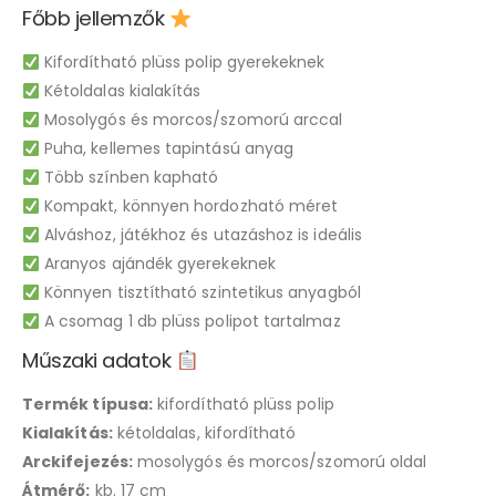
Főbb jellemzők
Kifordítható plüss polip gyerekeknek
Kétoldalas kialakítás
Mosolygós és morcos/szomorú arccal
Puha, kellemes tapintású anyag
Több színben kapható
Kompakt, könnyen hordozható méret
Alváshoz, játékhoz és utazáshoz is ideális
Aranyos ajándék gyerekeknek
Könnyen tisztítható szintetikus anyagból
A csomag 1 db plüss polipot tartalmaz
Műszaki adatok
Termék típusa:
kifordítható plüss polip
Kialakítás:
kétoldalas, kifordítható
Arckifejezés:
mosolygós és morcos/szomorú oldal
Átmérő:
kb. 17 cm