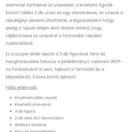
szemmel tarthatod az utasaidat, a kivehető figurák
között találsz 2 db utast és egy stewardesst, az utasok a
repülőgép üléseire ültethetők, a légiutaskísérő hölgy
pedig a repülő elején lévő részbe tehető, hogy
tájékoztassa az utasokat a fontosabb repülési
tudnivalókról.
Ez a szuper játék repülő a 3 db figurával, fény és
hanghatásokkal fokozza a játékélményt, valamint 360°-
os fordulatokat is vesz, fejleszti a fantáziát és a
képzelőerőt, 3 éves kortól ajánlott.
Főbb jellemzők:
Kinyitható játék repülő
Kivehető utasokkal
3 db figura
2 db utas és 1 stewardess
Átlátszó ablakok
Fény és hangeffektek