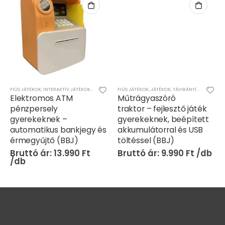
FIÚS JÁTÉKOK
,
INTERAKTÍV JÁTÉKOK
,
JÁTÉKOK
,
LÁNYOS JÁTÉKOK
FIÚS JÁTÉKOK
,
JÁTÉKOK
,
TÁVIRÁNYÍTÓS/RC JÁTÉKOK
Elektromos ATM
Műtrágyaszóró
pénzpersely
traktor – fejlesztő játék
gyerekeknek –
gyerekeknek, beépített
automatikus bankjegy és
akkumulátorral és USB
érmegyűjtő (BBJ)
töltéssel (BBJ)
13.990
Ft
9.990
Ft