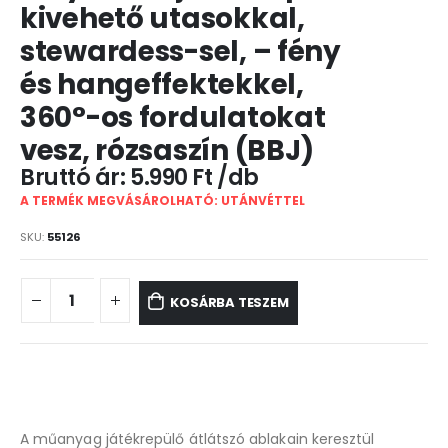
kivehető utasokkal,
stewardess-sel, – fény
és hangeffektekkel,
360°-os fordulatokat
vesz, rózsaszín (BBJ)
5.990
Ft
A TERMÉK MEGVÁSÁROLHATÓ: UTÁNVÉTTEL
SKU:
55126
KOSÁRBA TESZEM
A műanyag játékrepülő átlátszó ablakain keresztül