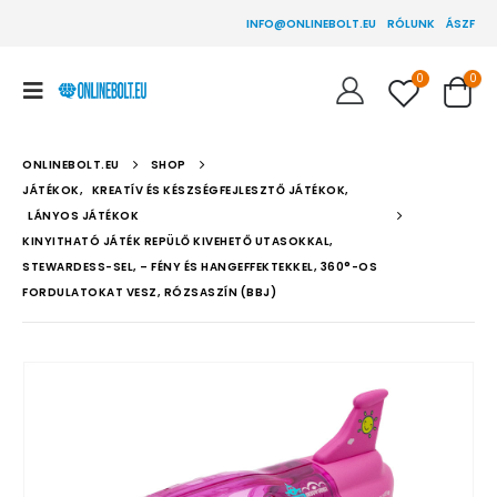
INFO@ONLINEBOLT.EU
RÓLUNK
ÁSZF
0
0
ONLINEBOLT.EU
SHOP
JÁTÉKOK
,
KREATÍV ÉS KÉSZSÉGFEJLESZTŐ JÁTÉKOK
,
LÁNYOS JÁTÉKOK
KINYITHATÓ JÁTÉK REPÜLŐ KIVEHETŐ UTASOKKAL,
STEWARDESS-SEL, – FÉNY ÉS HANGEFFEKTEKKEL, 360°-OS
FORDULATOKAT VESZ, RÓZSASZÍN (BBJ)