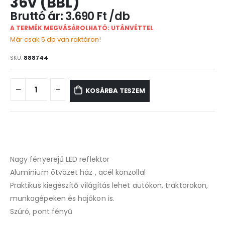
36V (BBL)
3.690
Ft
A TERMÉK MEGVÁSÁROLHATÓ: UTÁNVÉTTEL
Már csak 5 db van raktáron!
SKU:
888744
KOSÁRBA TESZEM
Nagy fényerejű LED reflektor
Alumínium ötvözet ház , acél konzollal
Praktikus kiegészítő világítás lehet autókon, traktorokon,
munkagépeken és hajókon is.
Szúró, pont fényű