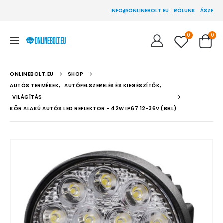
INFO@ONLINEBOLT.EU
RÓLUNK
ÁSZF
0
0
ONLINEBOLT.EU
SHOP
AUTÓS TERMÉKEK
,
AUTÓFELSZERELÉS ÉS KIEGÉSZÍTŐK
,
VILÁGÍTÁS
KÖR ALAKÚ AUTÓS LED REFLEKTOR – 42W IP67 12-36V (BBL)