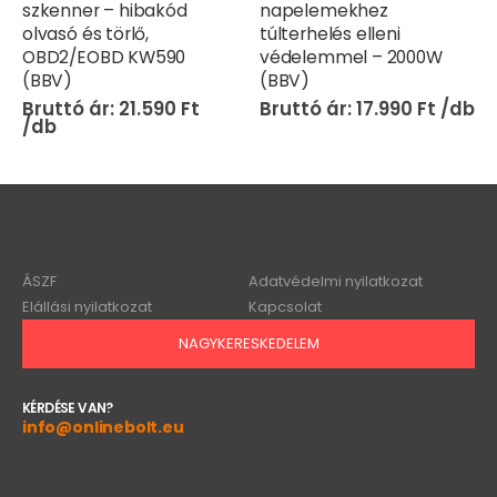
napelemekhez
csatlakozóval és
túlterhelés elleni
túlterhelés elleni
védelemmel – 2000W
védelemmel – napelem
(BBV)
rendszerekhez és autóba
– 1600W (BBV)
17.990
Ft
11.490
Ft
ÁSZF
Adatvédelmi nyilatkozat
Elállási nyilatkozat
Kapcsolat
NAGYKERESKEDELEM
KÉRDÉSE VAN?
info@onlinebolt.eu