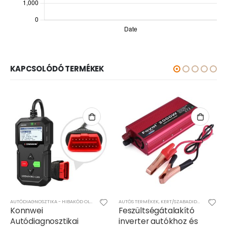
KAPCSOLÓDÓ TERMÉKEK
,
AUTÓS TERMÉKEK
AUTÓS TERMÉKEK
,
KERT/SZABADIDŐ
,
MŰSZAKI
AUTÓFELSZERELÉS ÉS KIEGÉSZÍTŐK
,
AUTÓS TER
Feszültségátalakító
Feszültségátalakító
inverter autókhoz és
inverter szivargyújtós