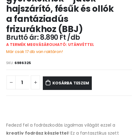
hajszárító, fésűk és ollók
a fantáziadús
frizurákhoz (BBJ)
8.890
Ft
A TERMÉK MEGVÁSÁROLHATÓ: UTÁNVÉTTEL
Már csak 17 db van raktáron!
SKU:
6986325
KOSÁRBA TESZEM
Fedezd fel a fodrászkodás izgalmas világát ezzel a
kreatív fodrász készlettel
! Ez a fantasztikus szett