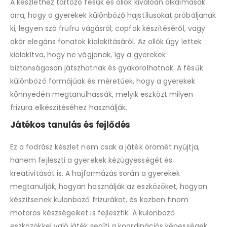
A készlethez tartozó fésűk és ollók kiválóan alkalmasak
arra, hogy a gyerekek különböző hajstílusokat próbáljanak
ki, legyen szó frufru vágásról, copfok készítéséről, vagy
akár elegáns fonatok kialakításáról. Az ollók úgy lettek
kialakítva, hogy ne vágjanak, így a gyerekek
biztonságosan játszhatnak és gyakorolhatnak. A fésűk
különböző formájúak és méretűek, hogy a gyerekek
könnyedén megtanulhassák, melyik eszközt milyen
frizura elkészítéséhez használják.
Játékos tanulás és fejlődés
Ez a fodrász készlet nem csak a játék örömét nyújtja,
hanem fejleszti a gyerekek kézügyességét és
kreativitását is. A hajformázás során a gyerekek
megtanulják, hogyan használják az eszközöket, hogyan
készítsenek különböző frizurákat, és közben finom
motoros készségeiket is fejlesztik. A különböző
eszközökkel való játék segíti a koordinációs képességek