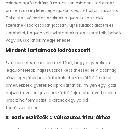
minden apró fodrász álma, hiszen mindent tartalmaz,
amire szükség lehet egy igazán kreatív hajformázáshoz.
Tökéletes választás azoknak a gyerekeknek, akik
szeretnek fodrászosat játszani, új frizurákat alkotni és
kipróbálni, hogyan változtathatják meg szeretteik, babáik
vagy plüssállataik megjelenését.
Mindent tartalmazó fodrász szett
Ez a készlet számos eszközt kínál, hogy a gyerekek a
legkülönfélébb hajstílusokat készíthessék el. A csomag
része egy játék hajszárító különböző szűkítő fejekkel,
amelyekkel a gyerekek kipróbálhatják, milyen egy igazi
hajszárítóval dolgozni. A szűkítő fejek lehetővé teszik a
precíz hajformázást, akárcsak egy valódi
fodrászüzletben!
Kreatív eszközök a változatos frizurákhoz