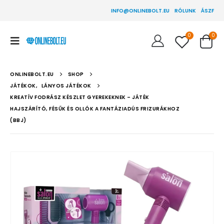
INFO@ONLINEBOLT.EU
RÓLUNK
ÁSZF
0
0
ONLINEBOLT.EU
SHOP
JÁTÉKOK
,
LÁNYOS JÁTÉKOK
KREATÍV FODRÁSZ KÉSZLET GYEREKEKNEK – JÁTÉK
HAJSZÁRÍTÓ, FÉSŰK ÉS OLLÓK A FANTÁZIADÚS FRIZURÁKHOZ
(BBJ)