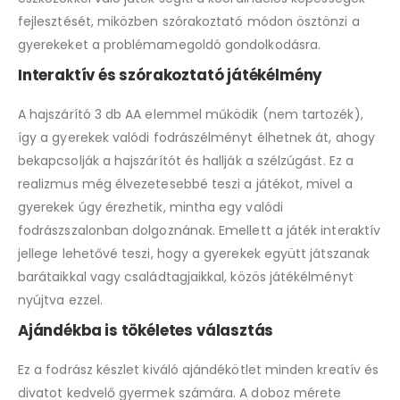
fejlesztését, miközben szórakoztató módon ösztönzi a
gyerekeket a problémamegoldó gondolkodásra.
Interaktív és szórakoztató játékélmény
A hajszárító 3 db AA elemmel működik (nem tartozék),
így a gyerekek valódi fodrászélményt élhetnek át, ahogy
bekapcsolják a hajszárítót és hallják a szélzúgást. Ez a
realizmus még élvezetesebbé teszi a játékot, mivel a
gyerekek úgy érezhetik, mintha egy valódi
fodrászszalonban dolgoznának. Emellett a játék interaktív
jellege lehetővé teszi, hogy a gyerekek együtt játszanak
barátaikkal vagy családtagjaikkal, közös játékélményt
nyújtva ezzel.
Ajándékba is tökéletes választás
Ez a fodrász készlet kiváló ajándékötlet minden kreatív és
divatot kedvelő gyermek számára. A doboz mérete