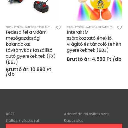
FIÚS JÁTÉKOK
,
JÁTÉKOK
,
TÁVIRÁNYÍTÓS/RC JÁTÉKOK
FIÚS JÁTÉKOK
,
JÁTÉKOK
,
KREATÍV ÉS KÉSZSÉGFEJLESZTŐ JÁTÉKOK
Fedezd fel a vidám
Interaktív
mezőgazdasági
szórakoztató éneklő,
kalandokat –
világító és táncoló tehén
távirányítós faszállító
gyerekeknek (BBJ)
autó gyerekeknek (FX)
4.590
Ft
(BBJ)
10.990
Ft
ÁSZF
Adatvédelmi nyilatkozat
Elállási nyilatkozat
Kapcsolat