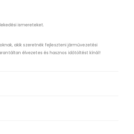
lekedési ismereteket.
oknak, akik szeretnék fejleszteni járművezetési
rantáltan élvezetes és hasznos időtöltést kínál!