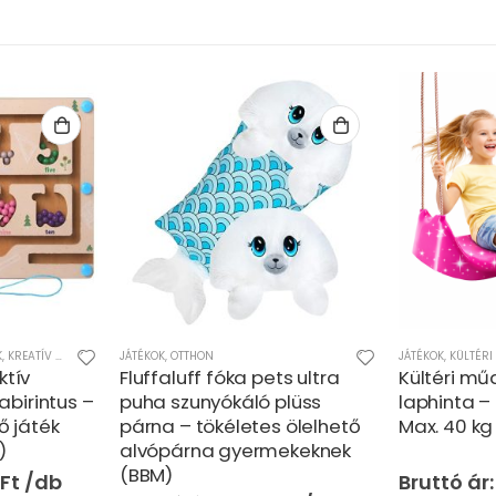
JÁTÉKOK
,
KÜLTÉRI JÁTÉKOK
FIÚS JÁTÉKOK
,
JÁ
ts ultra
Kültéri műanyag junior
Fedezd fe
plüss
laphinta – 49×25×12 cm,
otthon! – 
 ölelhető
Max. 40 kg (BBMJ)(BBJ)
játék szett
ekeknek
szórakozás
7.890
Ft