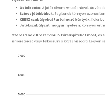
Dobókocka:
A játék dinamizmusát növeli, és véletl
Színes játékbábuk:
Segítenek könnyen azonosítani
KRESZ szabályokat tartalmazó kártyák:
Különböz
Játékszabályzat magyar nyelven:
Könnyen érthe
Szerezd be a Kresz Tanuló Társasjátékot most, és 
ismereteiket vagy felkészülni a KRESZ vizsgára. Legyen s