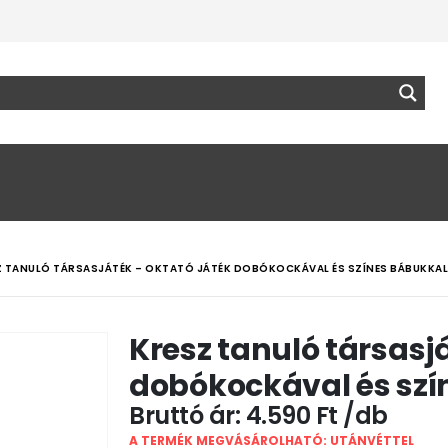
Z TANULÓ TÁRSASJÁTÉK – OKTATÓ JÁTÉK DOBÓKOCKÁVAL ÉS SZÍNES BÁBUKKAL
Kresz tanuló társasj
dobókockával és szí
4.590
Ft
A TERMÉK MEGVÁSÁROLHATÓ: UTÁNVÉTTEL