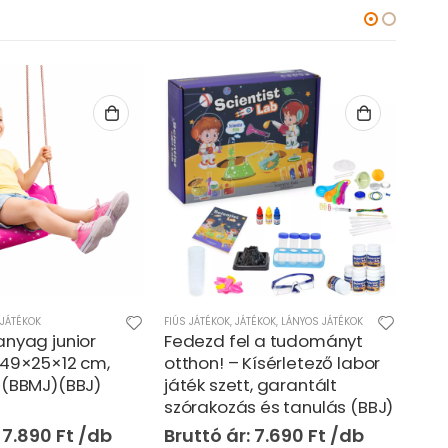
TÉKOK
,
LÁNYOS JÁTÉKOK
FIÚS JÁTÉKOK
,
JÁTÉKOK
FIÚS 
l a tudományt
Nagy méretű kukorica
Pin
Kísérletező labor
szecskázó játék kombájn –
és 
, garantált
36 x 30 x 17 cm (BBMJ)
(BB
 és tanulás (BBJ)
7.690
Ft
10.590
Ft