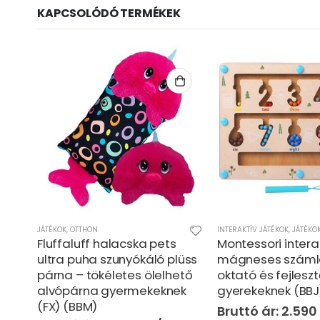
KAPCSOLÓDÓ TERMÉKEK
INTERAKTÍV JÁTÉKOK
,
JÁTÉKOK
,
KREATÍV ÉS KÉSZSÉGFEJLESZTŐ JÁTÉKOK
JÁTÉKOK
,
OTTHON
Montessori interaktív
Fluffaluff fóka pe
üss
mágneses számlabirintus –
puha szunyókáló 
ető
oktató és fejlesztő játék
párna – tökéletes
k
gyerekeknek (BBJ)
alvópárna gyerm
(BBM)
2.590
Ft