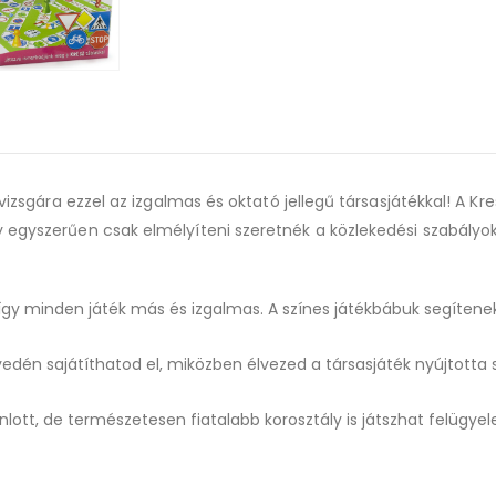
 vizsgára ezzel az izgalmas és oktató jellegű társasjátékkal! A K
y egyszerűen csak elmélyíteni szeretnék a közlekedési szabály
gy minden játék más és izgalmas. A színes játékbábuk segítenek 
dén sajátíthatod el, miközben élvezed a társasjáték nyújtotta sz
ánlott, de természetesen fiatalabb korosztály is játszhat felügyel