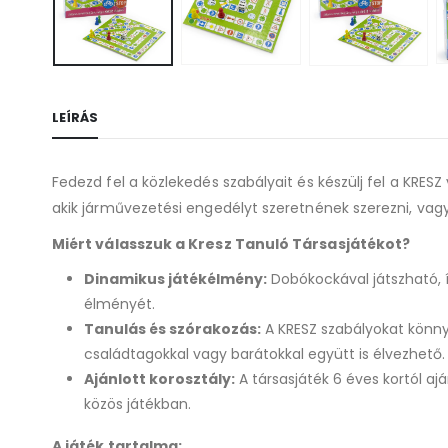
LEÍRÁS
Fedezd fel a közlekedés szabályait és készülj fel a KRESZ
akik járművezetési engedélyt szeretnének szerezni, vag
Miért válasszuk a Kresz Tanuló Társasjátékot?
Dinamikus játékélmény:
Dobókockával játszható, í
élményét.
Tanulás és szórakozás:
A KRESZ szabályokat könnye
családtagokkal vagy barátokkal együtt is élvezhető.
Ajánlott korosztály:
A társasjáték 6 éves kortól aj
közös játékban.
A játék tartalma: