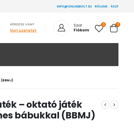
INFO@ONLINEBOLT.EU
RÓLUNK
ÁSZF
KÉRDÉSE VAN?
0
0
Szia!
Fiókom
Írjon üzenetet
 (BBMJ)
áték – oktató játék
nes bábukkal (BBMJ)