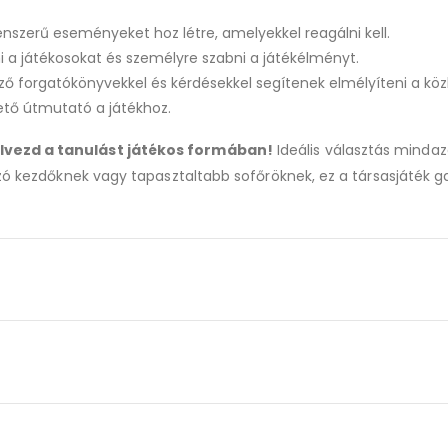
enszerű eseményeket hoz létre, amelyekkel reagálni kell.
 a játékosokat és személyre szabni a játékélményt.
ő forgatókönyvekkel és kérdésekkel segítenek elmélyíteni a köz
tő útmutató a játékhoz.
élvezd a tanulást játékos formában!
Ideális választás mindaz
zó kezdőknek vagy tapasztaltabb sofőröknek, ez a társasjáték ga