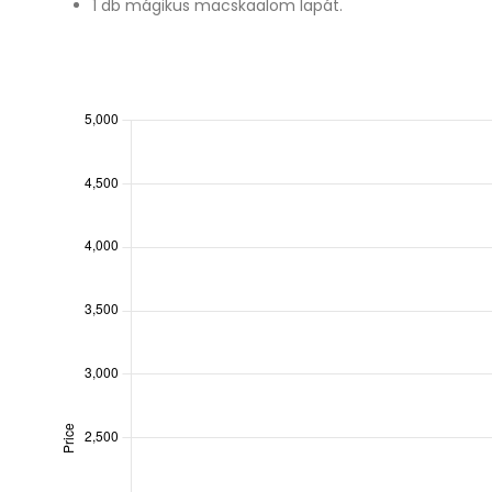
1 db mágikus macskaalom lapát.