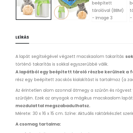
LEÍRÁS
A lapát segítségével végzett macskaalom takarítás
sok
történő takarítás is sokkal egyszerűbbé válik.
A lapátból egy beépített tároló részbe kerülnek 
rész egy beépített zacskós kialakítást is tartalmaz (a z
Az érintetlen alom azonnal átmegy a szűrőn és rögvest
szűrőjén. Ezek az anyagok a mágikus macskaalom lapát 
mozdulattal megszabadulhatsz.
Mérete: 30 x 16 x 15 cm. Színe: Aktuális raktárkészlet szeri
A csomag tartalma: