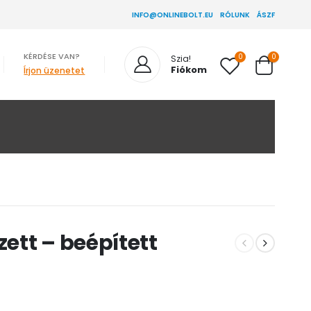
INFO@ONLINEBOLT.EU
RÓLUNK
ÁSZF
KÉRDÉSE VAN?
0
0
Szia!
Fiókom
Írjon üzenetet
ett – beépített