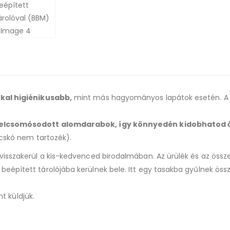
kal higiénikusabb,
mint más hagyományos lapátok esetén. A ta
a felcsomósodott alomdarabok, így könnyedén kidobhatod 
acskó nem tartozék).
 visszakerül a kis-kedvenced birodalmában. Az ürülék és az ös
beépített tárolójába kerülnek bele. Itt egy tasakba gyűlnek ö
nt küldjük.