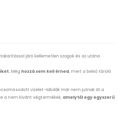
karítással járó kellemetlen szagok és az utána
őket.
Még
hozzá sem kell érned
, mert a belső tároló
szecsomósodott vizelet-labdák már nem jutnak át a
ssze a nem kívánt végtermékek,
amelytől egy egyszerű