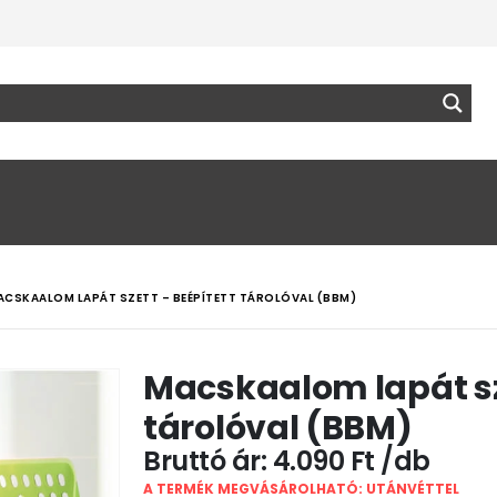
ACSKAALOM LAPÁT SZETT – BEÉPÍTETT TÁROLÓVAL (BBM)
Macskaalom lapát sz
tárolóval (BBM)
4.090
Ft
A TERMÉK MEGVÁSÁROLHATÓ: UTÁNVÉTTEL