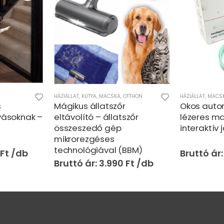
HÁZIÁLLAT
,
KUTYA
,
MACSKA
,
OTTHON
HÁZIÁLLAT
,
MACS
s
Mágikus állatszőr
Okos auto
tyásoknak –
eltávolító – állatszőr
lézeres m
összeszedő gép
interaktív
mikrorezgéses
technológiával (BBM)
Ft
3.990
Ft