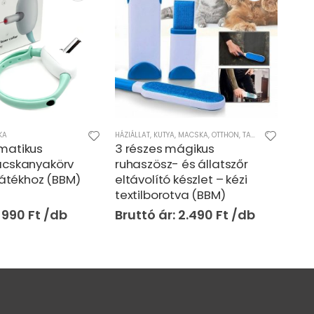
KA
HÁZIÁLLAT
,
KUTYA
,
MACSKA
,
OTTHON
,
TAKARÍTÁS - MOSÁS
HÁZIÁ
matikus
3 részes mágikus
Inte
acskanyakörv
ruhaszösz- és állatszőr
kés
 játékhoz (BBM)
eltávolító készlet – kézi
ját
textilborotva (BBM)
egér
han
990
Ft
2.490
Ft