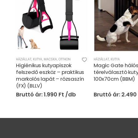
HÁZIÁLLAT
,
KUTYA
,
MACSKA
,
OTTHON
HÁZIÁLLAT
,
KUTYA
Higiénikus kutyapiszok
Magic Gate háló
felszedő eszköz – praktikus
térelválasztó ku
markolós lapát – rózsaszín
100x70cm (BBM)
(FX) (BLLV)
1.990
Ft
2.490