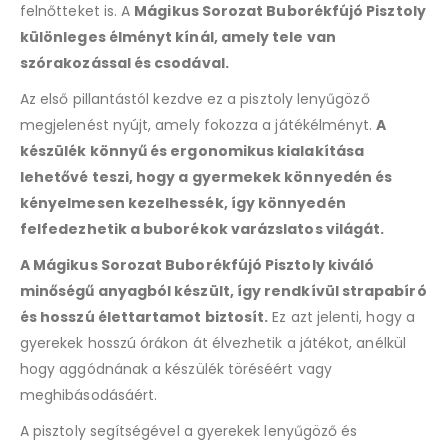
felnőtteket is. A
Mágikus Sorozat Buborékfújó Pisztoly
különleges élményt kínál, amely tele van
szórakozással és csodával.
Az első pillantástól kezdve ez a pisztoly lenyűgöző
megjelenést nyújt, amely fokozza a játékélményt.
A
készülék könnyű és ergonomikus kialakítása
lehetővé teszi, hogy a gyermekek könnyedén és
kényelmesen kezelhessék, így könnyedén
felfedezhetik a buborékok varázslatos világát.
A Mágikus Sorozat Buborékfújó Pisztoly kiváló
minőségű anyagból készült, így rendkívül strapabíró
és hosszú élettartamot biztosít.
Ez azt jelenti, hogy a
gyerekek hosszú órákon át élvezhetik a játékot, anélkül
hogy aggódnának a készülék töréséért vagy
meghibásodásáért.
A pisztoly segítségével a gyerekek lenyűgöző és