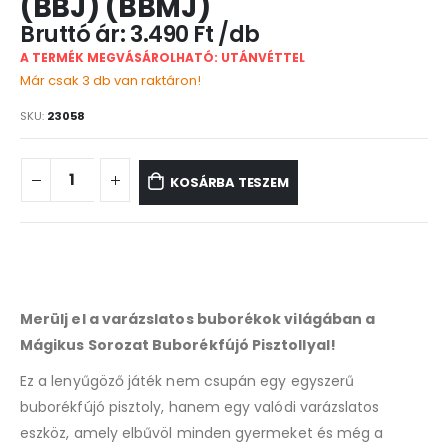
(BBJ) (BBMJ)
3.490
Ft
A TERMÉK MEGVÁSÁROLHATÓ: UTÁNVÉTTEL
Már csak 3 db van raktáron!
SKU:
23058
KOSÁRBA TESZEM
Merülj el a varázslatos buborékok világában a
Mágikus Sorozat Buborékfújó Pisztollyal!
Ez a lenyűgöző játék nem csupán egy egyszerű
buborékfújó pisztoly, hanem egy valódi varázslatos
eszköz, amely elbűvöl minden gyermeket és még a