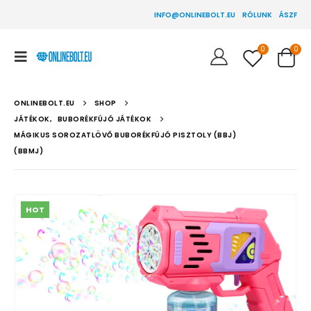
INFO@ONLINEBOLT.EU
RÓLUNK
ÁSZF
0
0
ONLINEBOLT.EU
SHOP
JÁTÉKOK
,
BUBORÉKFÚJÓ JÁTÉKOK
MÁGIKUS SOROZATLÖVŐ BUBORÉKFÚJÓ PISZTOLY (BBJ)
(BBMJ)
HOT