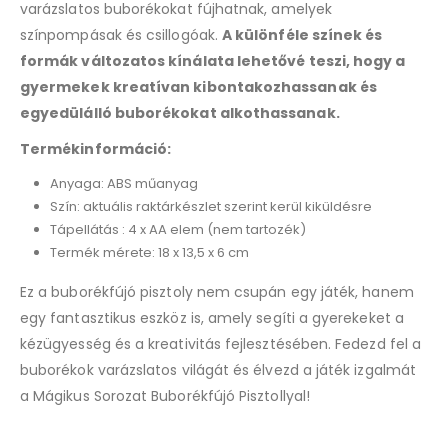
varázslatos buborékokat fújhatnak, amelyek
színpompásak és csillogóak.
A különféle színek és
formák változatos kínálata lehetővé teszi, hogy a
gyermekek kreatívan kibontakozhassanak és
egyedülálló buborékokat alkothassanak.
Termékinformáció:
Anyaga: ABS műanyag
Szín: aktuális raktárkészlet szerint kerül kiküldésre
Tápellátás : 4 x AA elem (nem tartozék)
Termék mérete: 18 x 13,5 x 6 cm
Ez a buborékfújó pisztoly nem csupán egy játék, hanem
egy fantasztikus eszköz is, amely segíti a gyerekeket a
kézügyesség és a kreativitás fejlesztésében. Fedezd fel a
buborékok varázslatos világát és élvezd a játék izgalmát
a Mágikus Sorozat Buborékfújó Pisztollyal!