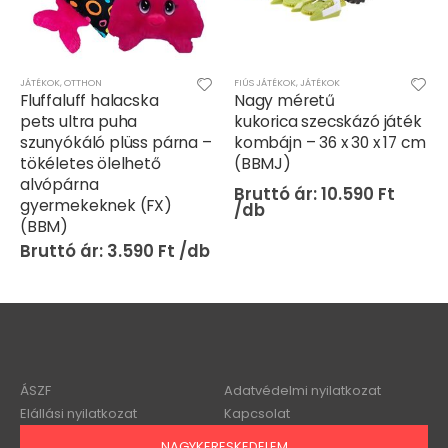
JÁTÉKOK
,
OTTHON
FIÚS JÁTÉKOK
,
JÁTÉKOK
Fluffaluff halacska
Nagy méretű
pets ultra puha
kukorica szecskázó játék
szunyókáló plüss párna –
kombájn – 36 x 30 x 17 cm
tökéletes ölelhető
(BBMJ)
alvópárna
10.590
Ft
gyermekeknek (FX)
(BBM)
3.590
Ft
ÁSZF
Adatvédelmi nyilatkozat
Elállási nyilatkozat
Kapcsolat
NAGYKERESKEDELEM