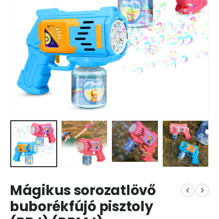
Mágikus sorozatlövő
buborékfújó pisztoly