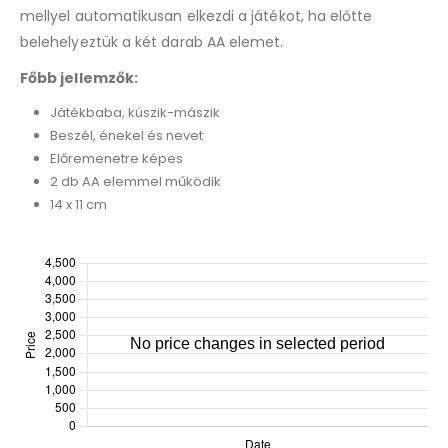
mellyel automatikusan elkezdi a játékot, ha előtte
belehelyeztük a két darab AA elemet.
Főbb jellemzők:
Játékbaba, kúszik-mászik
Beszél, énekel és nevet
Előremenetre képes
2 db AA elemmel működik
14 x 11 cm