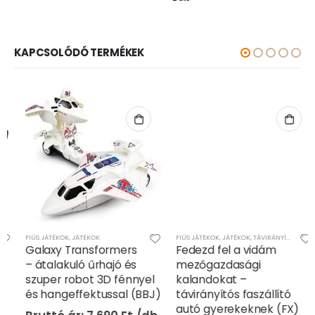
KAPCSOLÓDÓ TERMÉKEK
FIÚS JÁTÉKOK
,
JÁTÉKOK
FIÚS JÁTÉKOK
,
JÁTÉKOK
,
TÁVIRÁNYÍTÓS/RC JÁTÉKOK
Galaxy Transformers
Fedezd fel a vidám
– átalakuló űrhajó és
mezőgazdasági
szuper robot 3D fénnyel
kalandokat –
és hangeffektussal (BBJ)
távirányítós faszállító
autó gyerekeknek (FX)