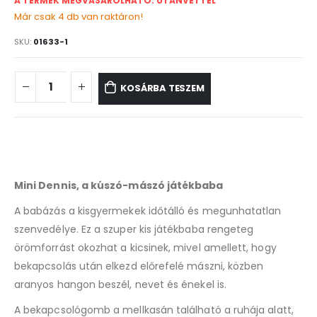
A TERMÉK MEGVÁSÁROLHATÓ: UTÁNVÉTTEL
Már csak 4 db van raktáron!
SKU:
01633-1
KOSÁRBA TESZEM
Mini Dennis, a kúszó-mászó játékbaba
A babázás a kisgyermekek időtálló és megunhatatlan
szenvedélye. Ez a szuper kis játékbaba rengeteg
örömforrást okozhat a kicsinek, mivel amellett, hogy
bekapcsolás után elkezd előrefelé mászni, közben
aranyos hangon beszél, nevet és énekel is.
A bekapcsológomb a mellkasán található a ruhája alatt,