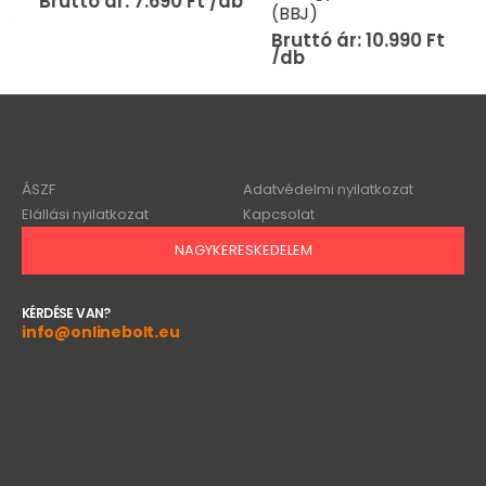
7.690
Ft
(BBJ)
10.990
Ft
ÁSZF
Adatvédelmi nyilatkozat
Elállási nyilatkozat
Kapcsolat
NAGYKERESKEDELEM
KÉRDÉSE VAN?
info@onlinebolt.eu