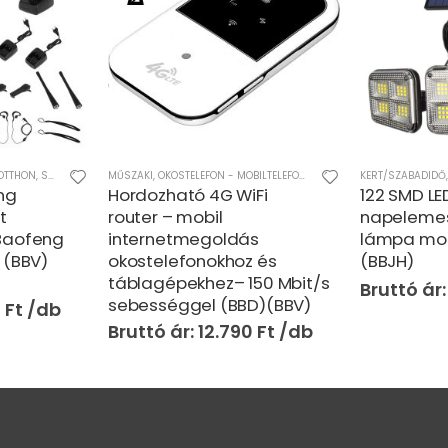
OTTHON
,
SZÓRAKOZÁS
MŰSZAKI
,
OKOSTELEFON - MOBILTELEFON - KIEGÉSZÍTŐK
KERT/SZABADIDŐ
ng
Hordozható 4G WiFi
122 SMD LE
t
router – mobil
napelemes 
Baofeng
internetmegoldás
lámpa moz
 (BBV)
okostelefonokhoz és
(BBJH)
táblagépekhez– 150 Mbit/s
sebességgel (BBD)(BBV)
0
Ft
12.790
Ft