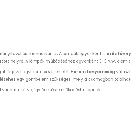
irányítóval és manuálisan is. A lámpák egyenként is
erős fénn
asztott helyre. A lámpák működéséhez egyenként 3-3 AAA elem s
egítségével egyszerre vezérelhető.
Három fényerősség
választ
ködéséhez egy gombelem szükséges, mely a csomagban találhat
l vannak ellátva, így érintésre működésbe lépnek.