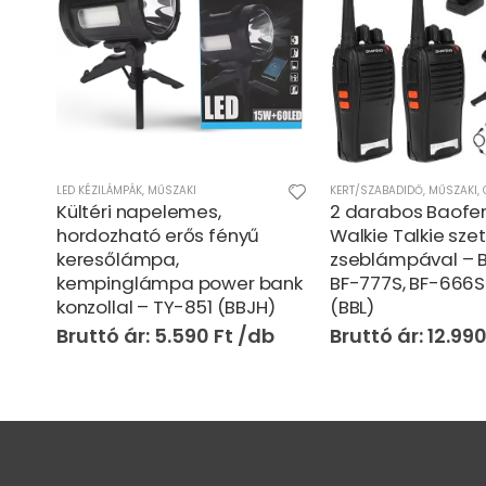
LED KÉZILÁMPÁK
,
MŰSZAKI
KERT/SZABADIDŐ
,
MŰSZAKI
,
Kültéri napelemes,
2 darabos Baofe
n
hordozható erős fényű
Walkie Talkie szet
keresőlámpa,
zseblámpával – 
r
kempinglámpa power bank
BF-777S, BF-666S
konzollal – TY-851 (BBJH)
(BBL)
5.590
Ft
12.99