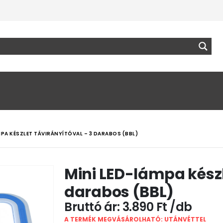
MPA KÉSZLET TÁVIRÁNYÍTÓVAL – 3 DARABOS (BBL)
Mini LED-lámpa készl
darabos (BBL)
3.890
Ft
A TERMÉK MEGVÁSÁROLHATÓ: UTÁNVÉTTEL