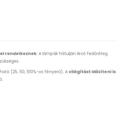
yel rendelkeznek
. A lámpák hátulján lévő fedőréteg
zükséges.
ható (25, 50, 100%-os fényerő). A
világítást időzíteni is
ó.