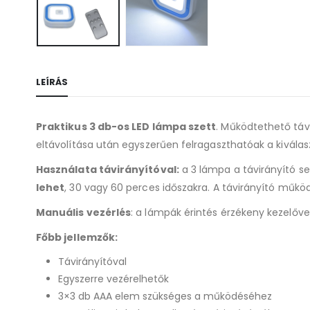
LEÍRÁS
Praktikus 3 db-os LED lámpa szett
. Működtethető táv
eltávolítása után egyszerűen felragaszthatóak a kivál
Használata távirányítóval:
a 3 lámpa a távirányító s
lehet
, 30 vagy 60 perces időszakra. A távirányító mű
Manuális vezérlés
: a lámpák érintés érzékeny kezelőve
Főbb jellemzők:
Távirányítóval
Egyszerre vezérelhetők
3×3 db AAA elem szükséges a működéséhez