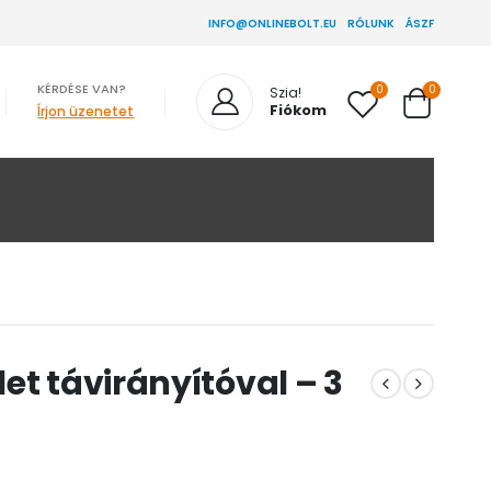
INFO@ONLINEBOLT.EU
RÓLUNK
ÁSZF
KÉRDÉSE VAN?
0
0
Szia!
Fiókom
Írjon üzenetet
et távirányítóval – 3