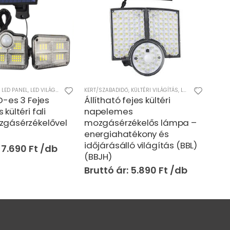
,
LED PANEL
,
LED VILÁGÍTÁS
,
MŰSZAKI
KERT/SZABADIDŐ
,
KÜLTÉRI VILÁGÍTÁS
,
LED VILÁGÍTÁS
FŰTÉS
,
MŰS
D-es 3 Fejes
Állítható fejes kültéri
E27
kültéri fali
napelemes
ven
gásérzékelővel
mozgásérzékelős lámpa –
táv
energiahatékony és
sza
időjárásálló világítás (BBL)
7.690
Ft
(BBJH)
5.890
Ft