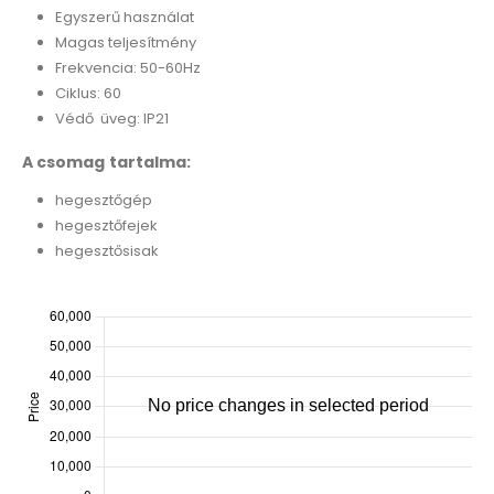
Egyszerű használat
Magas teljesítmény
Frekvencia: 50-60Hz
Ciklus: 60
Védő üveg: IP21
A csomag tartalma:
hegesztőgép
hegesztőfejek
hegesztősisak