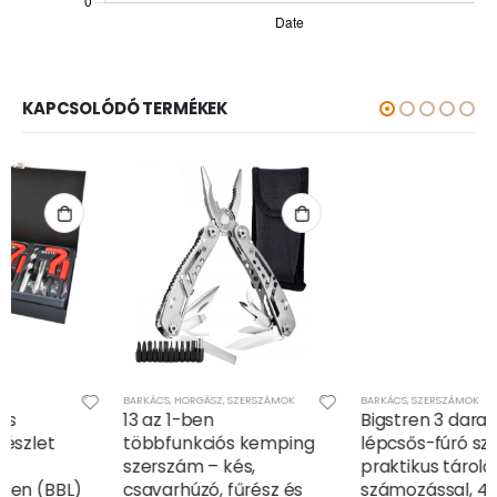
KAPCSOLÓDÓ TERMÉKEK
BARKÁCS
,
HORGÁSZ
,
SZERSZÁMOK
BARKÁCS
,
SZERSZÁMOK
13 az 1-ben
Bigstren 3 darabos
többfunkciós kemping
lépcsős-fúró szett
szerszám – kés,
praktikus tárolóban,
csavarhúzó, fűrész és
számozással, 4-32mm