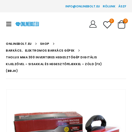
INFO@ONLINEBOLT.EU
RÓLUNK
ÁSZF
0
0
ONLINEBOLT.EU
SHOP
BARKÁCS
,
ELEKTROMOS BARKÁCS GÉPEK
THOLUX MMA 300 INVERTERES HEGESZTŐGÉP DIGITÁLIS
KIJELZŐVEL – SISAKKAL ÉS HEGESZTŐFEJEKKEL – ZÖLD (FX)
(BBJH)