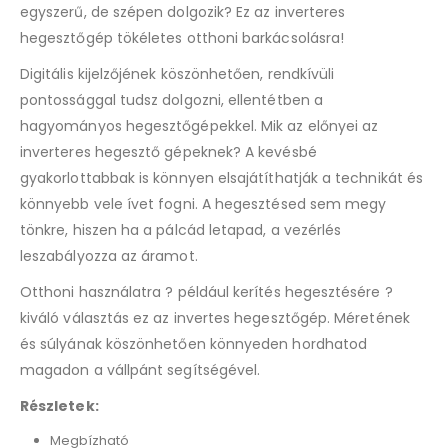
egyszerű, de szépen dolgozik? Ez az inverteres
hegesztőgép tökéletes otthoni barkácsolásra!
Digitális kijelzőjének köszönhetően, rendkívüli
pontossággal tudsz dolgozni, ellentétben a
hagyományos hegesztőgépekkel. Mik az előnyei az
inverteres hegesztő gépeknek? A kevésbé
gyakorlottabbak is könnyen elsajátíthatják a technikát és
könnyebb vele ívet fogni. A hegesztésed sem megy
tönkre, hiszen ha a pálcád letapad, a vezérlés
leszabályozza az áramot.
Otthoni használatra ? például kerítés hegesztésére ?
kiváló választás ez az invertes hegesztőgép. Méretének
és súlyának köszönhetően könnyeden hordhatod
magadon a vállpánt segítségével.
Részletek:
Megbízható