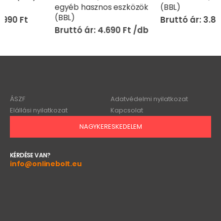
egyéb hasznos eszközök
(BBL)
(BBL)
3.890
Ft
4.690
Ft
ÁSZF
Adatvédelmi nyilatkozat
Elállási nyilatkozat
Kapcsolat
NAGYKERESKEDELEM
KÉRDÉSE VAN?
info@onlinebolt.eu