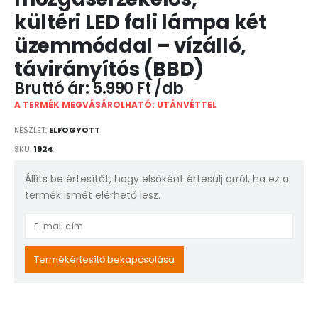
kültéri LED fali lámpa két
üzemmóddal – vízálló,
távirányítós (BBD)
5.990
Ft
A TERMÉK MEGVÁSÁROLHATÓ: UTÁNVÉTTEL
KÉSZLET:
ELFOGYOTT
SKU:
1924
Állíts be értesítőt, hogy elsőként értesülj arról, ha ez a
termék ismét elérhető lesz.
Enter
your
email
Termékértesítő bekapcsolása
address
to
join