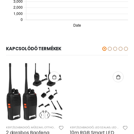
KAPCSOLÓDÓ TERMÉKEK
KERT/SZABADIDŐ
,
MŰSZAKI
,
OTTHON
,
SZÓRAKOZÁS
KERT/SZABADIDŐ
,
LED SZALAG
,
LED VILÁGÍTÁS
,
M
2 darabos Baofeng
10m RGB Smart LED