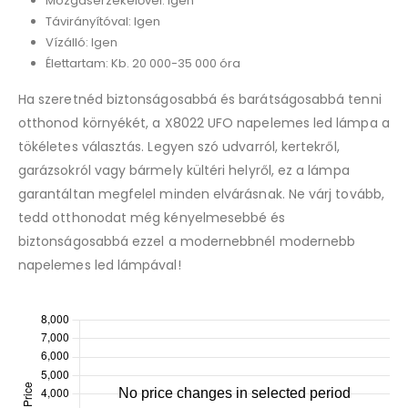
Mozgásérzékelővel: Igen
Távirányítóval: Igen
Vízálló: Igen
Élettartam: Kb. 20 000-35 000 óra
Ha szeretnéd biztonságosabbá és barátságosabbá tenni
otthonod környékét, a X8022 UFO napelemes led lámpa a
tökéletes választás. Legyen szó udvarról, kertekről,
garázsokról vagy bármely kültéri helyről, ez a lámpa
garantáltan megfelel minden elvárásnak. Ne várj tovább,
tedd otthonodat még kényelmesebbé és
biztonságosabbá ezzel a modernebbnél modernebb
napelemes led lámpával!