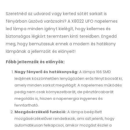
the
waitlist
Szeretnéd az udvarod vagy kerted sötét sarkait is
for
this
fényárban úszóvá varázsolni? A X8022 UFO napelemes
product
led lámpa minden igényt kielégít, hogy kellemes és
biztonságos légkört teremtsen kinti tereidben. Engedd
meg, hogy bemutassuk ennek a modern és hatékony
lámpának a jellemzőit és előnyeit!
Főbb jellemzők és előnyök:
Nagy fényerő és hatékonyság:
A lámpa 166 SMD
ledjének köszönhetően lenyűgözően erős fényt bocsát ki,
amely minden sarkot megvilágít. A napelemes működés
pedig nem csak környezetbarát, de pénztárcabarát
megoldás is, hiszen a napenergia ingyenes és
fenntartható.
Mozgásérzékelő funkció:
A lámpa beépített
mozgásérzékelővel rendelkezik, ami azt jelenti, hogy
automatikusan felkapcsol, amikor mozgást észlel a