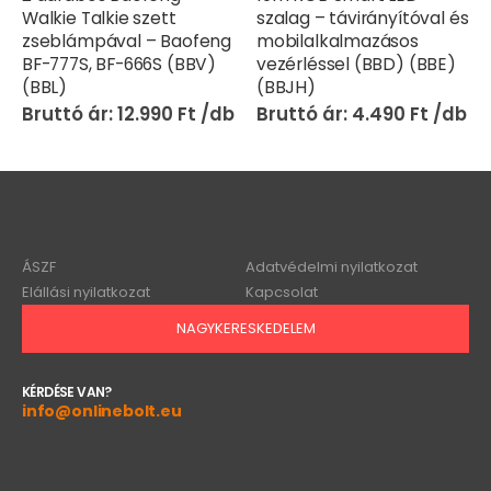
Walkie Talkie szett
szalag – távirányítóval és
zseblámpával – Baofeng
mobilalkalmazásos
BF-777S, BF-666S (BBV)
vezérléssel (BBD) (BBE)
(BBL)
(BBJH)
12.990
Ft
4.490
Ft
ÁSZF
Adatvédelmi nyilatkozat
Elállási nyilatkozat
Kapcsolat
NAGYKERESKEDELEM
KÉRDÉSE VAN?
info@onlinebolt.eu