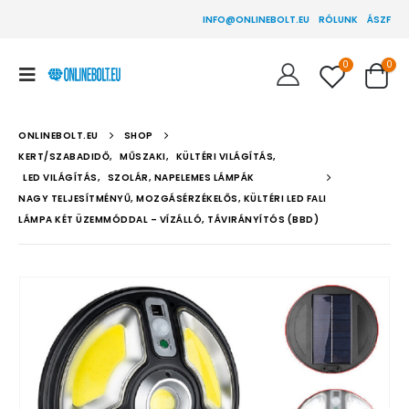
INFO@ONLINEBOLT.EU
RÓLUNK
ÁSZF
0
0
ONLINEBOLT.EU
SHOP
KERT/SZABADIDŐ
,
MŰSZAKI
,
KÜLTÉRI VILÁGÍTÁS
,
LED VILÁGÍTÁS
,
SZOLÁR, NAPELEMES LÁMPÁK
NAGY TELJESÍTMÉNYŰ, MOZGÁSÉRZÉKELŐS, KÜLTÉRI LED FALI
LÁMPA KÉT ÜZEMMÓDDAL – VÍZÁLLÓ, TÁVIRÁNYÍTÓS (BBD)