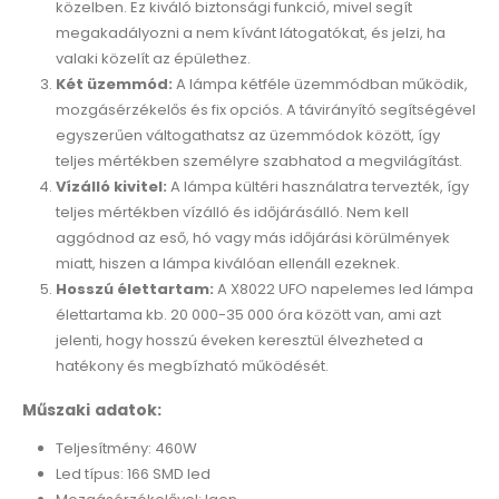
közelben. Ez kiváló biztonsági funkció, mivel segít
megakadályozni a nem kívánt látogatókat, és jelzi, ha
valaki közelít az épülethez.
Két üzemmód:
A lámpa kétféle üzemmódban működik,
mozgásérzékelős és fix opciós. A távirányító segítségével
egyszerűen váltogathatsz az üzemmódok között, így
teljes mértékben személyre szabhatod a megvilágítást.
Vízálló kivitel:
A lámpa kültéri használatra tervezték, így
teljes mértékben vízálló és időjárásálló. Nem kell
aggódnod az eső, hó vagy más időjárási körülmények
miatt, hiszen a lámpa kiválóan ellenáll ezeknek.
Hosszú élettartam:
A X8022 UFO napelemes led lámpa
élettartama kb. 20 000-35 000 óra között van, ami azt
jelenti, hogy hosszú éveken keresztül élvezheted a
hatékony és megbízható működését.
Műszaki adatok:
Teljesítmény: 460W
Led típus: 166 SMD led