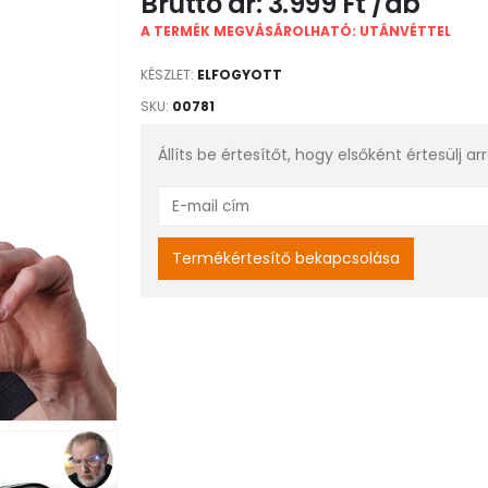
3.999
Ft
A TERMÉK MEGVÁSÁROLHATÓ: UTÁNVÉTTEL
KÉSZLET:
ELFOGYOTT
SKU:
00781
Állíts be értesítőt, hogy elsőként értesülj a
Enter
your
email
Termékértesítő bekapcsolása
address
to
join
the
waitlist
for
this
product