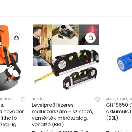
KERTÉSZKEDÉS/SZERSZÁMOK
BARKÁCS
AKKUK, ELEMEK
,
B
s,
Levelpro3 lézeres
GH 18650 tí
a heveder
multiszerszám – szintező,
akkumulát
lítható
vízmérték, mérőszalag,
(BBL)
0 kg-ig
vonalzó (BBL)