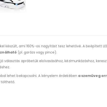
l készült, ami 160%-os nagyítást tesz lehetővé. A beépített LED 
sználható
(pl. garázs vagy pince).
jó választás apróbetűk elolvasásához, kézimunkázáshoz, kereszt
éshez.
bbal lehet bekapcsolni. A kényelem érdekében
a szemüveg orr
tölthető.