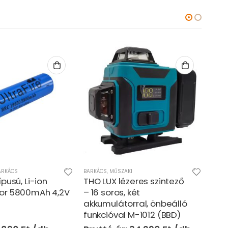
ARKÁCS
BARKÁCS
,
MŰSZAKI
BARK
pusú, Li-ion
THO LUX lézeres szintező
Óri
or 5800mAh 4,2V
– 16 soros, két
beép
akkumulátorral, önbeálló
UV 
funkcióval M-1012 (BBD)
tám
nag