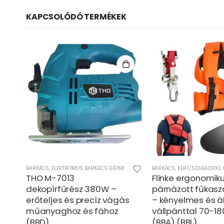
KAPCSOLÓDÓ TERMÉKEK
BARKÁCS
,
ELEKTROMOS BARKÁCS GÉPEK
BARKÁCS
,
KERT/SZABADIDŐ
,
t
THO M-7013
Flinke ergonomiku
dekopírfűrész 380W –
párnázott fűkasz
erőteljes és precíz vágás
– kényelmes és ál
műanyaghoz és fához
vállpánttal 70-18
(BBD)
(BBA) (BBL)