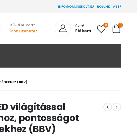
INFO@ONLINEBOLT.EU
RÓLUNK
ÁSZF
KÉRDÉSE VAN?
0
0
Szia!
Fiókom
Írjon üzenetet
SÉGEKHEZ (BBV)
D világítással
shoz, pontosságot
ekhez (BBV)