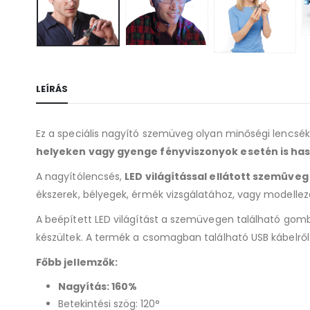
LEÍRÁS
Ez a speciális nagyító szemüveg olyan minőségi lencsékke
helyeken vagy gyenge fényviszonyok esetén is ha
A nagyítólencsés,
LED világítással ellátott szemüveg
ékszerek, bélyegek, érmék vizsgálatához, vagy modellez
A beépített LED világítást a szemüvegen található gom
készültek. A termék a csomagban található USB kábelről 
Főbb jellemzők:
Nagyítás: 160%
Betekintési szög: 120°