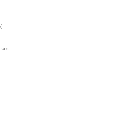
ó)
1 cm