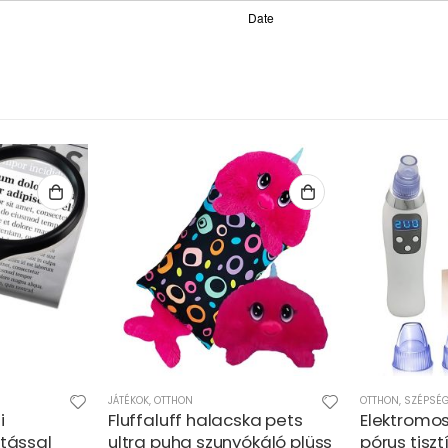
JÁTÉKOK
,
OTTHON
OTTHON
,
SZÉPSÉ
i
Fluffaluff halacska pets
Elektromo
ítással
ultra puha szunyókáló plüss
pórus tiszt