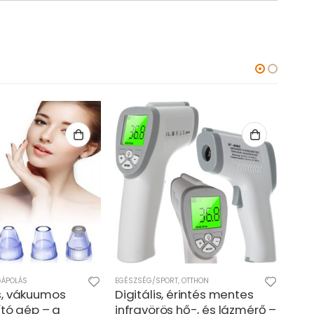
GÁPOLÁS
EGÉSZSÉG/SPORT
,
OTTHON
KARÁ
s, vákuumos
Digitális, érintés mentes
72 
ító gép – a
infravörös hő-, és lázmérő –
kar