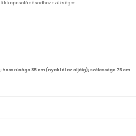
üli kikapcsolódásodhoz szükséges.
ú; hosszúsága 85 cm (nyaktól az aljáig); szélessége 75 cm