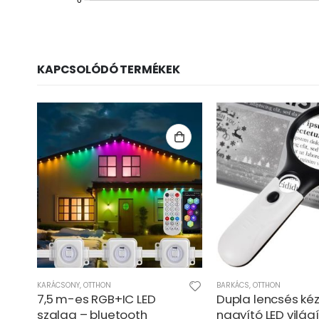
KAPCSOLÓDÓ TERMÉKEK
KARÁCSONY
,
OTTHON
BARKÁCS
,
OTTHON
7,5 m-es RGB+IC LED
Dupla lencsés kéz
TV
szalag – bluetooth
nagyító LED világ