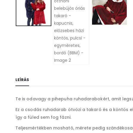
LEÍRÁS
Te is odavagy a pihepuha ruhadarabokért, amit legs
Ez a csodás ruhadarab ötvözi a takaró és a köntös el
így a füled sem fog fázni.
Teljesmértékben mosható, mérete pedig szándékosan jó