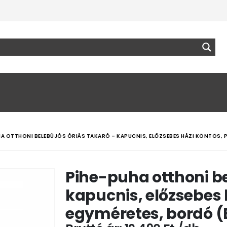
HA OTTHONI BELEBÚJÓS ÓRIÁS TAKARÓ – KAPUCNIS, ELŐZSEBES HÁZI KÖNTÖS, 
Pihe-puha otthoni be
kapucnis, előzsebes h
egyméretes, bordó 