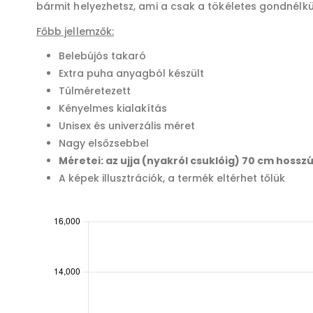
bármit helyezhetsz, ami a csak a tökéletes gondnélk
Főbb jellemzők:
Belebújós takaró
Extra puha anyagból készült
Túlméretezett
Kényelmes kialakítás
Unisex és univerzális méret
Nagy elsőzsebbel
Méretei: az ujja (nyakról csuklóig) 70 cm hossz
A képek illusztrációk, a termék eltérhet tőlük