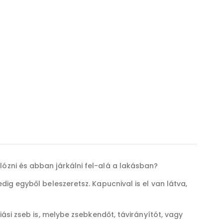
zni és abban járkálni fel-alá a lakásban?
g egyből beleszeretsz. Kapucnival is el van látva,
si zseb is, melybe zsebkendőt, távirányítót, vagy