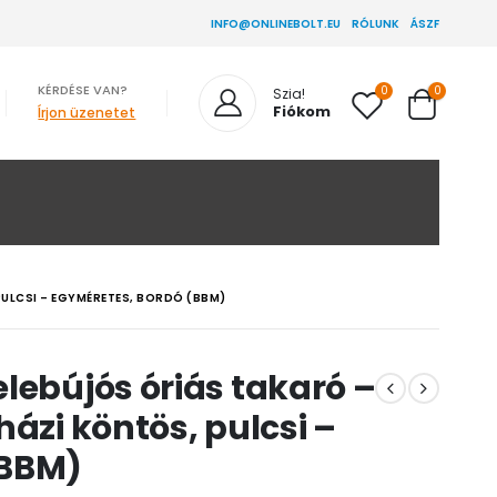
INFO@ONLINEBOLT.EU
RÓLUNK
ÁSZF
KÉRDÉSE VAN?
0
0
Szia!
Fiókom
Írjon üzenetet
PULCSI – EGYMÉRETES, BORDÓ (BBM)
lebújós óriás takaró –
ázi köntös, pulcsi –
(BBM)