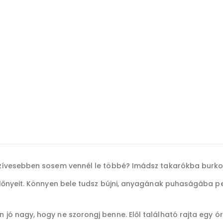
zívesebben sosem vennél le többé? Imádsz takarókba burkoló
őnyeit. Könnyen bele tudsz bújni, anyagának puhaságába pedi
 nagy, hogy ne szorongj benne. Elől található rajta egy óriá