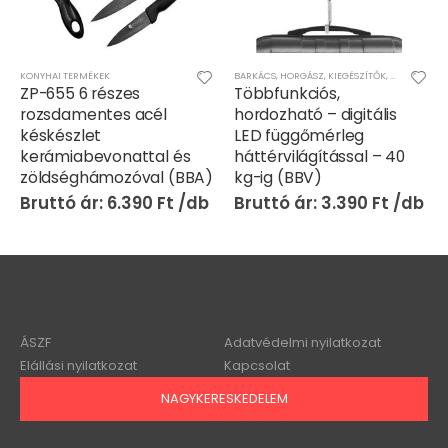
KONYHAI TERMÉKEK
BARKÁCS
,
HORGÁSZ
,
KIEGÉSZÍTŐK
,
KONYHAI TE
ZP-655 6 részes
Többfunkciós,
rozsdamentes acél
hordozható – digitális
késkészlet
LED függőmérleg
kerámiabevonattal és
háttérvilágítással – 40
zöldséghámozóval (BBA)
kg-ig (BBV)
6.390
Ft
3.390
Ft
ÁSZF
Adatvédelmi nyilatkozat
Elállási nyilatkozat
Kapcsolat
NAGYKERESKEDELEM