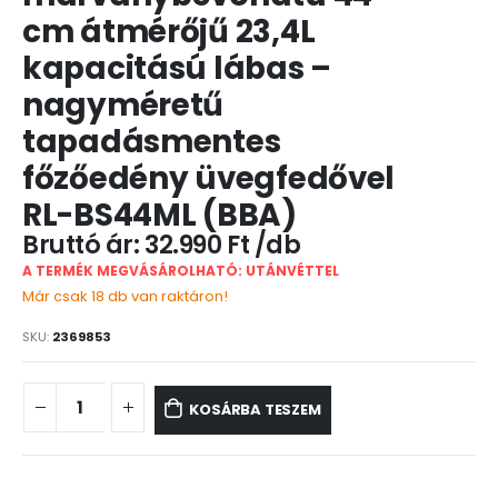
cm átmérőjű 23,4L
kapacitású lábas –
nagyméretű
tapadásmentes
főzőedény üvegfedővel
RL-BS44ML (BBA)
32.990
Ft
A TERMÉK MEGVÁSÁROLHATÓ: UTÁNVÉTTEL
Már csak 18 db van raktáron!
SKU:
2369853
KOSÁRBA TESZEM