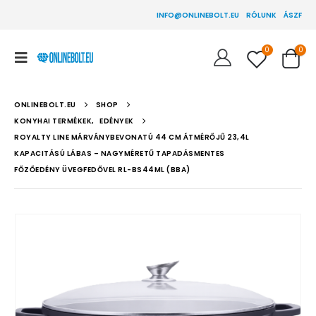
INFO@ONLINEBOLT.EU
RÓLUNK
ÁSZF
0
0
ONLINEBOLT.EU
SHOP
KONYHAI TERMÉKEK
,
EDÉNYEK
ROYALTY LINE MÁRVÁNYBEVONATÚ 44 CM ÁTMÉRŐJŰ 23,4L
KAPACITÁSÚ LÁBAS – NAGYMÉRETŰ TAPADÁSMENTES
FŐZŐEDÉNY ÜVEGFEDŐVEL RL-BS44ML (BBA)