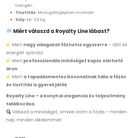
halogén
Tisztítás:
Mosogatógépben mosható
Súly:
kb. 3,5 kg
Miért válaszd a Royalty Line lábast?
Mert
nagy adagokat főzhetsz egyszerre
– időt és
energiát spórolsz.
Mert
professzionális minőséget kapsz elérhető
áron
.
Mert
a tapadásmentes bevonatnak hála a főzés
és tisztítás is gyerekjáték
.
Royalty Line – a konyhai elegancia és teljesítmény
találkozása.
Válaszd a minőséget, amivel öröm a főzés – minden
nap, minden alkalommal!