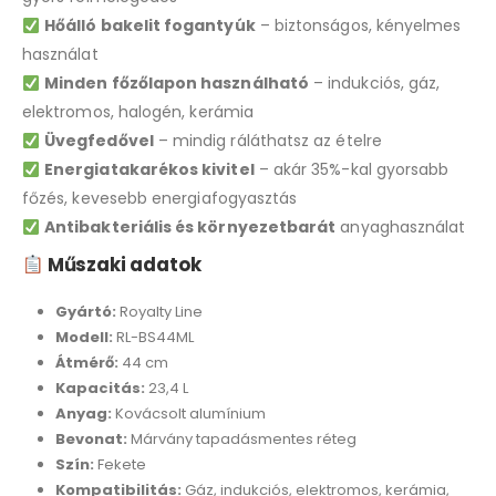
Hőálló bakelit fogantyúk
– biztonságos, kényelmes
használat
Minden főzőlapon használható
– indukciós, gáz,
elektromos, halogén, kerámia
Üvegfedővel
– mindig ráláthatsz az ételre
Energiatakarékos kivitel
– akár 35%-kal gyorsabb
főzés, kevesebb energiafogyasztás
Antibakteriális és környezetbarát
anyaghasználat
Műszaki adatok
Gyártó:
Royalty Line
Modell:
RL-BS44ML
Átmérő:
44 cm
Kapacitás:
23,4 L
Anyag:
Kovácsolt alumínium
Bevonat:
Márvány tapadásmentes réteg
Szín:
Fekete
Kompatibilitás:
Gáz, indukciós, elektromos, kerámia,