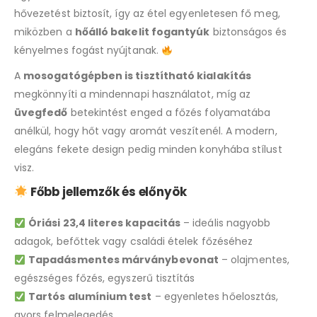
hővezetést biztosít, így az étel egyenletesen fő meg,
miközben a
hőálló bakelit fogantyúk
biztonságos és
kényelmes fogást nyújtanak.
A
mosogatógépben is tisztítható kialakítás
megkönnyíti a mindennapi használatot, míg az
üvegfedő
betekintést enged a főzés folyamatába
anélkül, hogy hőt vagy aromát veszítenél. A modern,
elegáns fekete design pedig minden konyhába stílust
visz.
Főbb jellemzők és előnyök
Óriási 23,4 literes kapacitás
– ideális nagyobb
adagok, befőttek vagy családi ételek főzéséhez
Tapadásmentes márványbevonat
– olajmentes,
egészséges főzés, egyszerű tisztítás
Tartós alumínium test
– egyenletes hőelosztás,
gyors felmelegedés