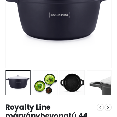
Royalty Line
márványbevonatú 44