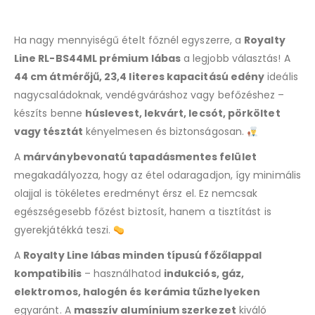
Ha nagy mennyiségű ételt főznél egyszerre, a
Royalty
Line RL-BS44ML prémium lábas
a legjobb választás! A
44 cm átmérőjű, 23,4 literes kapacitású edény
ideális
nagycsaládoknak, vendégváráshoz vagy befőzéshez –
készíts benne
húslevest, lekvárt, lecsót, pörköltet
vagy tésztát
kényelmesen és biztonságosan.
A
márványbevonatú tapadásmentes felület
megakadályozza, hogy az étel odaragadjon, így minimális
olajjal is tökéletes eredményt érsz el. Ez nemcsak
egészségesebb főzést biztosít, hanem a tisztítást is
gyerekjátékká teszi.
A
Royalty Line lábas minden típusú főzőlappal
kompatibilis
– használhatod
indukciós, gáz,
elektromos, halogén és kerámia tűzhelyeken
egyaránt. A
masszív alumínium szerkezet
kiváló