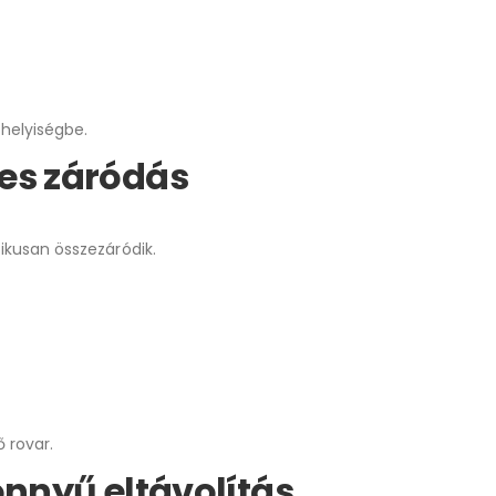
thelyiségbe.
s záródás
kusan összezáródik.
 rovar.
önnyű eltávolítás