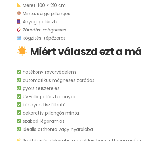
Méret: 100 × 210 cm
Minta: sárga pillangós
Anyag: poliészter
Záródás: mágneses
Rögzítés: tépőzáras
Miért válaszd ezt a 
hatékony rovarvédelem
automatikus mágneses záródás
gyors felszerelés
UV-álló poliészter anyag
könnyen tisztítható
dekoratív pillangós minta
szabad légáramlás
ideális otthonra vagy nyaralóba
Praktikus és dekoratív megoldás, hogy otthona egész 