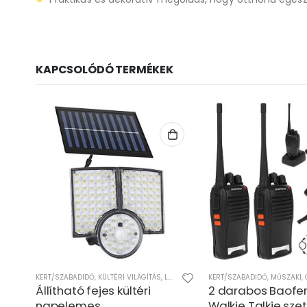
KAPCSOLÓDÓ TERMÉKEK
KERT/SZABADIDŐ
,
KONYHAI TERMÉKEK
,
KÜLTÉRI VILÁGÍTÁS
,
OTTHON
,
LED VILÁGÍTÁS
KERT/SZABADIDŐ
,
MŰSZAKI
,
MŰSZAKI
,
Állítható fejes kültéri
2 darabos Baofe
okra
napelemes
Walkie Talkie szet