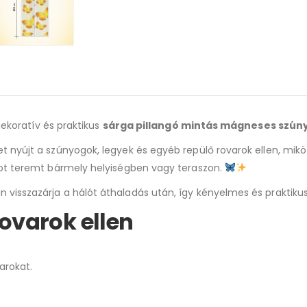
dekoratív és praktikus
sárga pillangó mintás mágneses szún
 nyújt a szúnyogok, legyek és egyéb repülő rovarok ellen, mik
tot teremt bármely helyiségben vagy teraszon.
visszazárja a hálót áthaladás után, így kényelmes és praktikus
ovarok ellen
arokat.