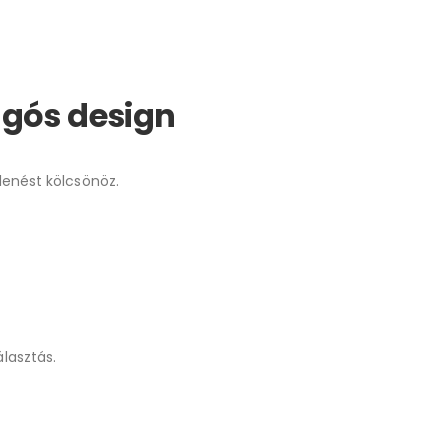
ngós design
lenést kölcsönöz.
lasztás.