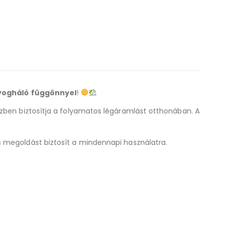
yogháló függönnyel
!
özben biztosítja a folyamatos légáramlást otthonában. A
 megoldást biztosít a mindennapi használatra.