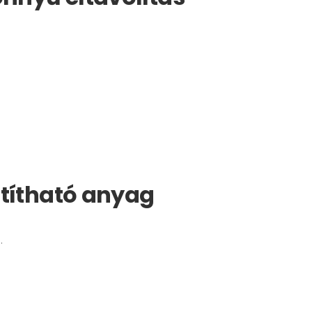
ztítható anyag
.