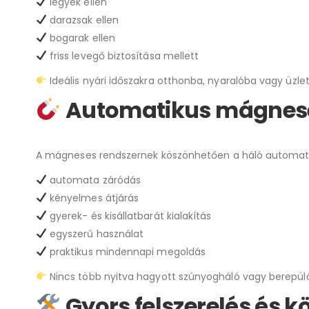
legyek ellen
darazsak ellen
bogarak ellen
friss levegő biztosítása mellett
Ideális nyári időszakra otthonba, nyaralóba vagy üzle
Automatikus mágnese
A mágneses rendszernek köszönhetően a háló automati
automata záródás
kényelmes átjárás
gyerek- és kisállatbarát kialakítás
egyszerű használat
praktikus mindennapi megoldás
Nincs több nyitva hagyott szúnyogháló vagy berepülő
Gyors felszerelés és k