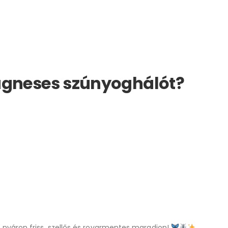
mágneses szúnyoghálót?
nyáron friss, szellős és rovarmentes maradjon!