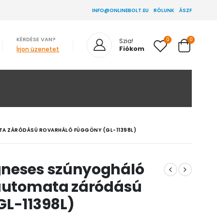
INFO@ONLINEBOLT.EU
RÓLUNK
ÁSZF
KÉRDÉSE VAN?
0
0
Szia!
Fiókom
Írjon üzenetet
TA ZÁRÓDÁSÚ ROVARHÁLÓ FÜGGÖNY (GL-11398L)
gneses szúnyogháló
 automata záródású
GL-11398L)