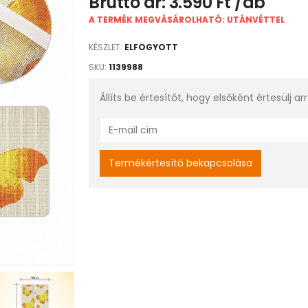
3.590
Ft
A TERMÉK MEGVÁSÁROLHATÓ: UTÁNVÉTTEL
KÉSZLET:
ELFOGYOTT
SKU:
1139988
Állíts be értesítőt, hogy elsőként értesülj a
Enter
your
email
Termékértesítő bekapcsolása
address
to
join
the
waitlist
for
this
product