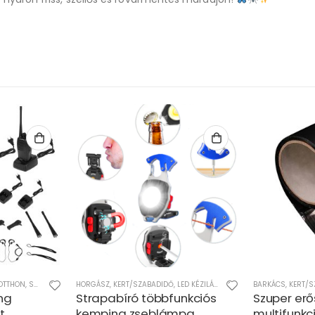
OTTHON
,
SZÓRAKOZÁS
HORGÁSZ
,
KERT/SZABADIDŐ
,
LED KÉZILÁMPÁK
,
MŰSZAKI
BARKÁCS
,
KERT/S
ng
Strapabíró többfunkciós
Szuper erő
t
kemping zseblámpa,
multifunkci