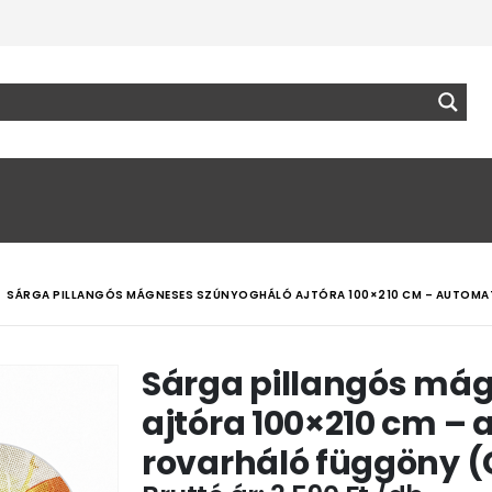
SÁRGA PILLANGÓS MÁGNESES SZÚNYOGHÁLÓ AJTÓRA 100×210 CM – AUTOMA
Sárga pillangós má
ajtóra 100×210 cm –
rovarháló függöny (