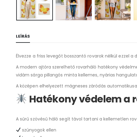
LEÍRÁS
Élvezze a friss levegőt bosszantó rovarok nélkül ezzel a 
A modern ajtóra szerelhető rovarháló hatékony védelmet
vidám sárga pillangós minta kellemes, nyárias hangula
A középen elhelyezett mágneses záródás automatikusan 
Hatékony védelem a r
A sűrű szövésű háló segít távol tartani a kellemetlen rov
szúnyogok ellen