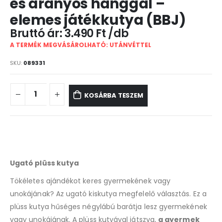
és aranyos hanggal –
elemes játékkutya (BBJ)
3.490
Ft
A TERMÉK MEGVÁSÁROLHATÓ: UTÁNVÉTTEL
SKU:
089331
KOSÁRBA TESZEM
Ugató plüss kutya
Tökéletes ajándékot keres gyermekének vagy
unokájának? Az ugató kiskutya megfelelő választás. Ez a
plüss kutya hűséges négylábú barátja lesz gyermekének
vagy unokájának. A plüss kutyával játszva,
a gyermek