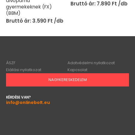
alvópárna
7.890
Ft
gyermekeknek (FX)
(BBM)
3.590
Ft
ÁSZF
Adatvédelmi nyilatkozat
Elállási nyilatkozat
Kapcsolat
NAGYKERESKEDELEM
KÉRDÉSE VAN?
info@onlinebolt.eu