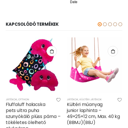
KAPCSOLÓDÓ TERMÉKEK
JÁTÉKOK
,
OTTHON
JÁTÉKOK
,
KÜLTÉRI JÁTÉKOK
Fluffaluff halacska
Kültéri műanyag
pets ultra puha
junior laphinta –
szunyókáló plüss párna –
49×25×12 cm, Max. 40 kg
tökéletes ölelhető
(BBMJ)(BBJ)