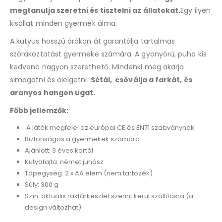
megtanulja szeretni és tisztelni az állatokat.
Egy ilyen
kisállat minden gyermek álma.
A kutyus hosszú órákon át garantálja tartalmas
szórakoztatást gyermeke számára. A gyönyörű, puha kis
kedvenc nagyon szerethető. Mindenki meg akarja
simogatni és ölelgetni.
Sétál, csóválja a farkát, és
aranyos hangon ugat.
Főbb jellemzők:
A játék megfelel az európai CE és EN71 szabványnak
Biztonságos a gyermekek számára
Ajánlott: 3 éves kortól
Kutyafajta: német juhász
Tápegység: 2 x AA elem (nem tartozék)
Súly: 300 g
Szín: aktuális raktárkészlet szerint kerül szállításra (a
design változhat)