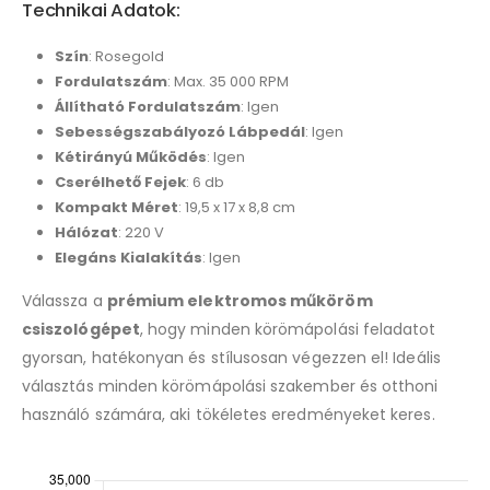
Technikai Adatok:
Szín
: Rosegold
Fordulatszám
: Max. 35 000 RPM
Állítható Fordulatszám
: Igen
Sebességszabályozó Lábpedál
: Igen
Kétirányú Működés
: Igen
Cserélhető Fejek
: 6 db
Kompakt Méret
: 19,5 x 17 x 8,8 cm
Hálózat
: 220 V
Elegáns Kialakítás
: Igen
Válassza a
prémium elektromos műköröm
csiszológépet
, hogy minden körömápolási feladatot
gyorsan, hatékonyan és stílusosan végezzen el! Ideális
választás minden körömápolási szakember és otthoni
használó számára, aki tökéletes eredményeket keres.