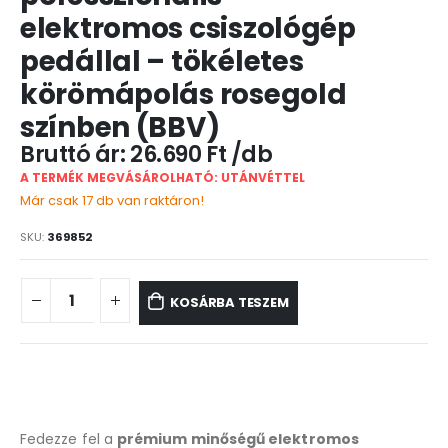
elektromos csiszológép
pedállal – tökéletes
körömápolás rosegold
színben (BBV)
26.690
Ft
A TERMÉK MEGVÁSÁROLHATÓ: UTÁNVÉTTEL
Már csak 17 db van raktáron!
SKU:
369852
KOSÁRBA TESZEM
Fedezze fel a
prémium minőségű elektromos