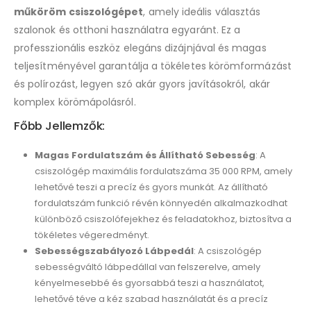
műköröm csiszológépet
, amely ideális választás
szalonok és otthoni használatra egyaránt. Ez a
professzionális eszköz elegáns dizájnjával és magas
teljesítményével garantálja a tökéletes körömformázást
és polírozást, legyen szó akár gyors javításokról, akár
komplex körömápolásról.
Főbb Jellemzők:
Magas Fordulatszám és Állítható Sebesség
: A
csiszológép maximális fordulatszáma 35 000 RPM, amely
lehetővé teszi a precíz és gyors munkát. Az állítható
fordulatszám funkció révén könnyedén alkalmazkodhat
különböző csiszolófejekhez és feladatokhoz, biztosítva a
tökéletes végeredményt.
Sebességszabályozó Lábpedál
: A csiszológép
sebességváltó lábpedállal van felszerelve, amely
kényelmesebbé és gyorsabbá teszi a használatot,
lehetővé téve a kéz szabad használatát és a precíz