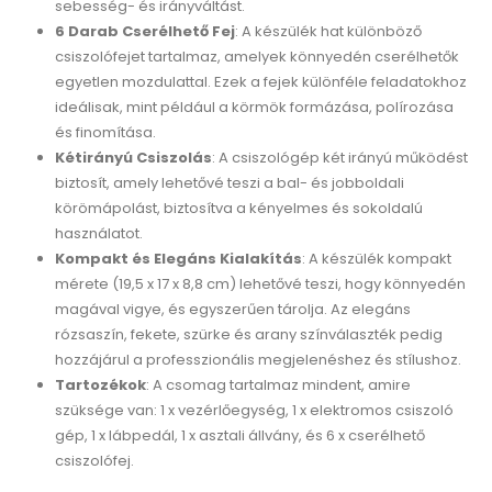
sebesség- és irányváltást.
6 Darab Cserélhető Fej
: A készülék hat különböző
csiszolófejet tartalmaz, amelyek könnyedén cserélhetők
egyetlen mozdulattal. Ezek a fejek különféle feladatokhoz
ideálisak, mint például a körmök formázása, polírozása
és finomítása.
Kétirányú Csiszolás
: A csiszológép két irányú működést
biztosít, amely lehetővé teszi a bal- és jobboldali
körömápolást, biztosítva a kényelmes és sokoldalú
használatot.
Kompakt és Elegáns Kialakítás
: A készülék kompakt
mérete (19,5 x 17 x 8,8 cm) lehetővé teszi, hogy könnyedén
magával vigye, és egyszerűen tárolja. Az elegáns
rózsaszín, fekete, szürke és arany színválaszték pedig
hozzájárul a professzionális megjelenéshez és stílushoz.
Tartozékok
: A csomag tartalmaz mindent, amire
szüksége van: 1 x vezérlőegység, 1 x elektromos csiszoló
gép, 1 x lábpedál, 1 x asztali állvány, és 6 x cserélhető
csiszolófej.