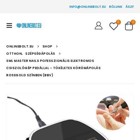
INFO@ONLINEBOLT.EU
RÓLUNK
ÁSZF
0
0
ONLINEBOLT.EU
SHOP
OTTHON
,
SZÉPSÉGÁPOLÁS
SML MASTER NAILS POFESSZIONÁLIS ELEKTROMOS
CSISZOLÓGÉP PEDÁLLAL – TÖKÉLETES KÖRÖMÁPOLÁS
ROSEGOLD SZÍNBEN (BBV)