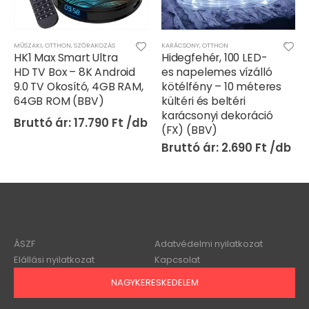
MŰSZAKI
,
OTTHON
,
SZÓRAKOZÁS
KARÁCSONY
,
OTTHON
HK1 Max Smart Ultra
Hidegfehér, 100 LED-
HD TV Box – 8K Android
es napelemes vízálló
9.0 TV Okosító, 4GB RAM,
kötélfény – 10 méteres
64GB ROM (BBV)
kültéri és beltéri
karácsonyi dekoráció
17.790
Ft
(FX) (BBV)
2.690
Ft
ÁSZF
Adatvédelmi nyilatkozat
Elállási nyilatkozat
Kapcsolat
NAGYKERESKEDELEM