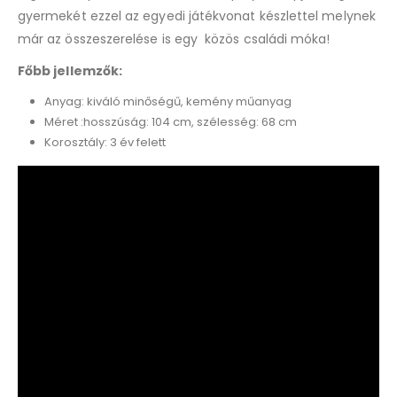
gyermekét ezzel az egyedi játékvonat készlettel melynek
már az összeszerelése is egy közös családi móka!
Főbb jellemzők:
Anyag: kiváló minőségű, kemény műanyag
Méret :hosszúság: 104 cm, szélesség: 68 cm
Korosztály: 3 év felett