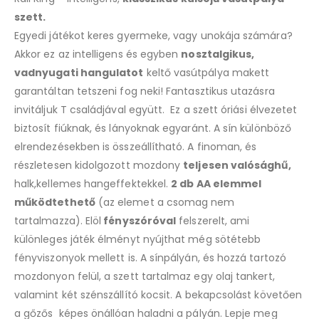
this
szett.
product
Egyedi játékot keres gyermeke, vagy unokája számára?
Akkor ez az intelligens és egyben
nosztalgikus,
vadnyugati hangulatot
keltő vasútpálya makett
garantáltan tetszeni fog neki! Fantasztikus utazásra
invitáljuk T családjával együtt. Ez a szett óriási élvezetet
biztosít fiúknak, és lányoknak egyaránt. A sín különböző
elrendezésekben is összeállítható. A finoman, és
részletesen kidolgozott mozdony
teljesen valósághű,
halk,kellemes hangeffektekkel.
2 db AA elemmel
működtethető
(az elemet a csomag nem
tartalmazza). Elöl
fényszóróval
felszerelt, ami
különleges játék élményt nyújthat még sötétebb
fényviszonyok mellett is. A sínpályán, és hozzá tartozó
mozdonyon felül, a szett tartalmaz egy olaj tankert,
valamint két szénszállító kocsit. A bekapcsolást követően
a gőzős képes önállóan haladni a pályán. Lepje meg