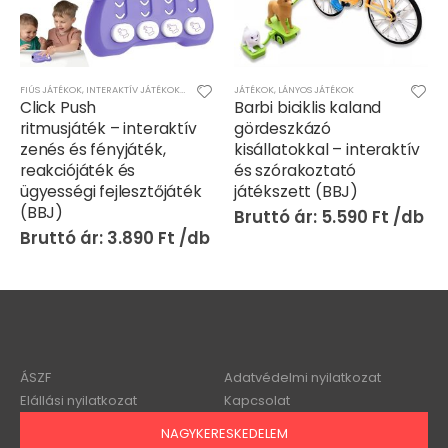
JÁTÉKOK
FIÚS JÁTÉKOK
,
INTERAKTÍV JÁTÉKOK
,
JÁTÉKOK
,
LÁNYOS JÁTÉKOK
JÁTÉKOK
,
LÁNYOS JÁTÉKOK
Click Push
Barbi biciklis kaland
ritmusjáték – interaktív
gördeszkázó
zenés és fényjáték,
kisállatokkal – interaktív
reakciójáték és
és szórakoztató
ügyességi fejlesztőjáték
játékszett (BBJ)
(BBJ)
5.590
Ft
3.890
Ft
ÁSZF
Adatvédelmi nyilatkozat
Elállási nyilatkozat
Kapcsolat
NAGYKERESKEDELEM