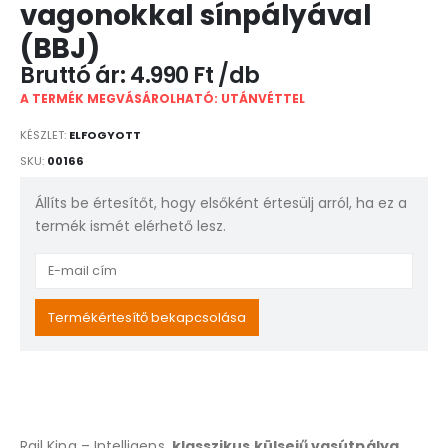
vagonokkal sínpályával
(BBJ)
4.990
Ft
A TERMÉK MEGVÁSÁROLHATÓ: UTÁNVÉTTEL
KÉSZLET:
ELFOGYOTT
SKU:
00166
Állíts be értesítőt, hogy elsőként értesülj arról, ha ez a
termék ismét elérhető lesz.
Enter
your
email
Termékértesítő bekapcsolása
address
to
join
the
waitlist
Rail King – Intelligens,
klasszikus külsejű vasútpálya
for