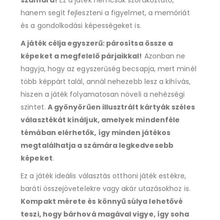
hanem segít fejleszteni a figyelmet, a memóriát
és a gondolkodási képességeket is.
A játék célja egyszerű: párosítsa össze a
képeket a megfelelő párjaikkal!
Azonban ne
hagyja, hogy az egyszerűség becsapja, mert minél
több képpárt talál, annál nehezebb lesz a kihívás,
hiszen a játék folyamatosan növeli a nehézségi
szintet.
A gyönyörűen illusztrált kártyák széles
választékát kínáljuk, amelyek mindenféle
témában elérhetők, így minden játékos
megtalálhatja a számára legkedvesebb
képeket
.
Ez a játék ideális választás otthoni játék estékre,
baráti összejövetelekre vagy akár utazásokhoz is.
Kompakt mérete és könnyű súlya lehetővé
teszi, hogy bárhová magával vigye, így soha