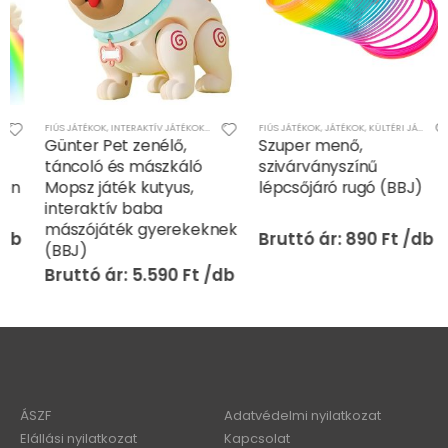
FIÚS JÁTÉKOK
,
INTERAKTÍV JÁTÉKOK
,
LÁNYOS JÁTÉKOK
,
JÁTÉKOK
,
LÁNYOS JÁTÉKOK
FIÚS JÁTÉKOK
,
JÁTÉKOK
,
KÜLTÉRI JÁTÉKOK
,
LÁNY
Günter Pet zenélő,
Szuper menő,
táncoló és mászkáló
szivárványszínű
Mopsz játék kutyus,
lépcsőjáró rugó (BBJ)
interaktív baba
mászójáték gyerekeknek
890
Ft
(BBJ)
5.590
Ft
ÁSZF
Adatvédelmi nyilatkozat
Elállási nyilatkozat
Kapcsolat