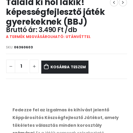
Találd ki hol lakik!
képességfejlesztő játék
gyerekeknek (BBJ)
3.490
Ft
A TERMÉK MEGVÁSÁROLHATÓ: UTÁNVÉTTEL
SKU:
06360603
KOSÁRBA TESZEM
Fedezze fel az izgalmas és kihívást jelentő
Képpárosítós Készségfejlesztő Játékot, amely
tökéletes választás minden korosztály
számára!
Ez a játék nemcsak szórakoztató,