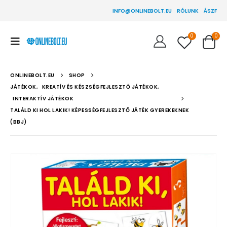
INFO@ONLINEBOLT.EU
RÓLUNK
ÁSZF
0
0
ONLINEBOLT.EU
SHOP
JÁTÉKOK
,
KREATÍV ÉS KÉSZSÉGFEJLESZTŐ JÁTÉKOK
,
INTERAKTÍV JÁTÉKOK
TALÁLD KI HOL LAKIK! KÉPESSÉGFEJLESZTŐ JÁTÉK GYEREKEKNEK
(BBJ)