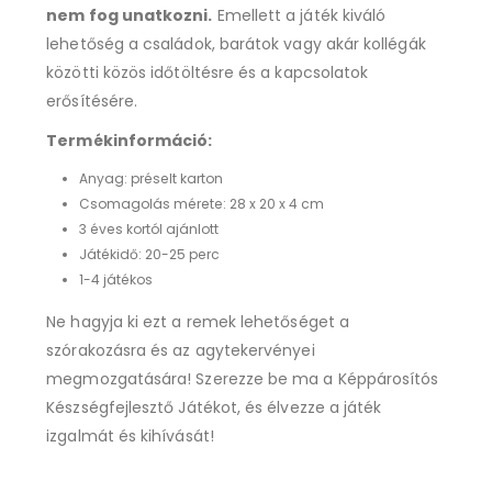
nem fog unatkozni.
Emellett a játék kiváló
lehetőség a családok, barátok vagy akár kollégák
közötti közös időtöltésre és a kapcsolatok
erősítésére.
Termékinformáció:
Anyag: préselt karton
Csomagolás mérete: 28 x 20 x 4 cm
3 éves kortól ajánlott
Játékidő: 20-25 perc
1-4 játékos
Ne hagyja ki ezt a remek lehetőséget a
szórakozásra és az agytekervényei
megmozgatására! Szerezze be ma a Képpárosítós
Készségfejlesztő Játékot, és élvezze a játék
izgalmát és kihívását!