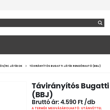
TÓS/RC JÁTÉKOK
TÁVIRÁNYÍTÓS BUGATTI JÁTÉK RENDŐRAUTÓ (BBJ)
Távirányítós Bugatti
(BBJ)
4.590
Ft
A TERMÉK MEGVÁSÁROLHATÓ: UTÁNVÉTTEL