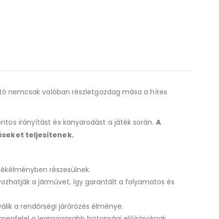
utó nemcsak valóban részletgazdag mása a híres
ntos irányítást és kanyarodást a játék során.
A
seket teljesítenek.
játékélményben részesülnek.
ozhatják a járművet, így garantált a folyamatos és
válik a rendőrségi járőrözés élménye.
n megfelel a legmagasabb biztonsági előírásoknak.