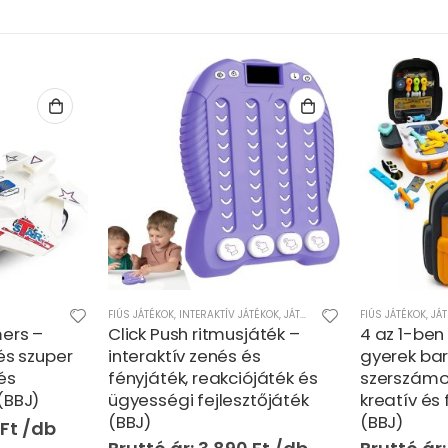
TÉKOK
,
JÁTÉKOK
,
LÁNYOS JÁTÉKOK
FIÚS JÁTÉKOK
,
JÁTÉKOK
JÁTÉKOK
áték –
4 az 1-ben 26 részes
Elektromo
és
gyerek barkácskészlet
transforme
ójáték és
szerszámos bőröndben –
gyerekekn
tőjáték
kreatív és fejlesztő játék
felnőttekn
(BBJ)
szórakozta