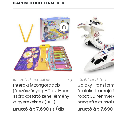
KAPCSOLÓDÓ TERMÉKEK
JÁTÉKOK
FIÚS JÁTÉKOK
,
JÁTÉKOK
FIÚS JÁTÉKOK
,
INTERAKTÍV JÁ
Galaxy Transformers –
Click Push ritmusj
ben
átalakuló űrhajó és szuper
interaktív zenés 
ény
robot 3D fénnyel és
fényjáték, reakci
hangeffektussal (BBJ)
ügyességi fejlesz
(BBJ)
7.690
Ft