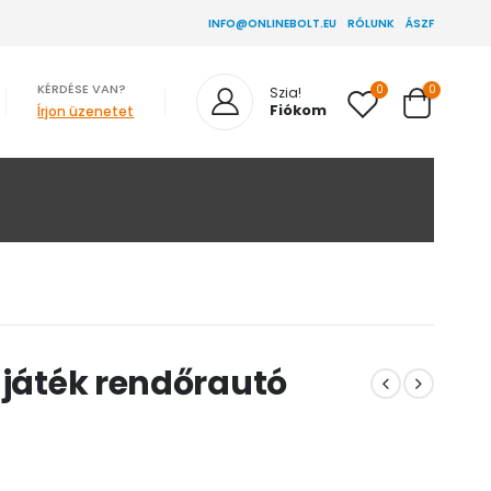
INFO@ONLINEBOLT.EU
RÓLUNK
ÁSZF
KÉRDÉSE VAN?
0
0
Szia!
Fiókom
Írjon üzenetet
 játék rendőrautó