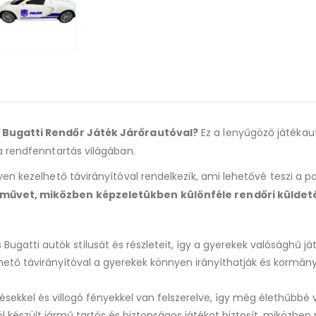
s Bugatti Rendőr Játék Járőrautóval?
Ez a lenyűgöző játéka
a rendfenntartás világában.
en kezelhető távirányítóval rendelkezik, ami lehetővé teszi a po
rművet, miközben képzeletükben különféle rendőri küldeté
 Bugatti autók stílusát és részleteit, így a gyerekek valósághű 
hető távirányítóval a gyerekek könnyen irányíthatják és kormány
zésekkel és villogó fényekkel van felszerelve, így még élethűbbé 
 készült jármű tartós és biztonságos játékot biztosít, miközbe