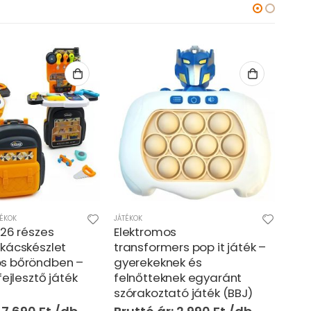
FIÚS JÁTÉKOK
,
JÁTÉKOK
,
KREATÍV ÉS KÉSZSÉGFEJLESZTŐ JÁTÉKOK
JÁTÉK
s
Interaktív szórakoztató
Akv
rs pop it játék –
éneklő, világító és táncoló
vará
ek és
tehén gyerekeknek (BBJ)
(BB
ek egyaránt
tó játék (BBJ)
4.590
Ft