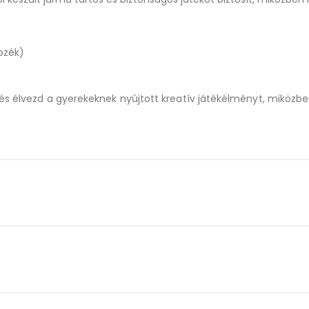
ozék)
 és élvezd a gyerekeknek nyújtott kreatív játékélményt, miközb