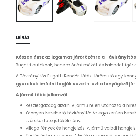
LEÍRÁS
Készen állsz az izgalmas járőrözésre a Távirányító
Bugatti autóknak, hanem óriási mókát és kalandot ígér 
A Távirányítós Bugatti Rendőr Játék Járőrautó egy könny
gyerekek imádni fogják vezetni ezt a lenyűgöző já
A jármű főbb jellemzői:
Részletgazdag dizájn: A jármű hűen utánozza a híres
Könnyen kezelhető távirányító: Az egyszerűen kezel
szórakoztató játékélmény.
Villogó fények és hangjelzés: A jármű valódi hangjel
Tartós és biztonságos: A kiváló minőségű anyagokból