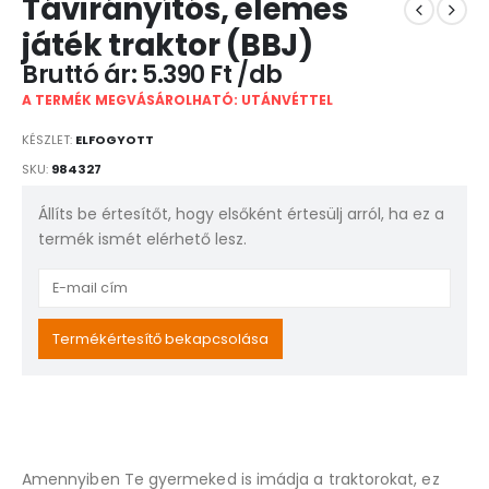
Távirányítós, elemes
játék traktor (BBJ)
5.390
Ft
A TERMÉK MEGVÁSÁROLHATÓ: UTÁNVÉTTEL
KÉSZLET:
ELFOGYOTT
SKU:
984327
Állíts be értesítőt, hogy elsőként értesülj arról, ha ez a
termék ismét elérhető lesz.
Enter
your
email
Termékértesítő bekapcsolása
address
to
join
the
waitlist
Amennyiben Te gyermeked is imádja a traktorokat, ez
for