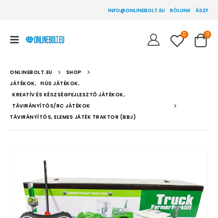
INFO@ONLINEBOLT.EU
RÓLUNK
ÁSZF
0
0
ONLINEBOLT.EU
SHOP
JÁTÉKOK
,
FIÚS JÁTÉKOK
,
KREATÍV ÉS KÉSZSÉGFEJLESZTŐ JÁTÉKOK
,
TÁVIRÁNYÍTÓS/RC JÁTÉKOK
TÁVIRÁNYÍTÓS, ELEMES JÁTÉK TRAKTOR (BBJ)