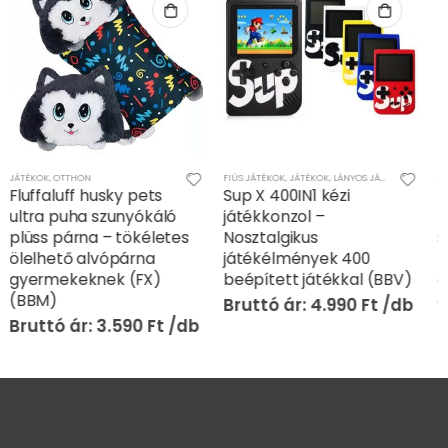
FIÚS JÁTÉKOK
,
JÁTÉKOK
,
LÁNYOS JÁTÉKOK
,
TV-JÁTÉK - ONLINE JÁTÉK
JÁTÉKOK
,
OTTHON
Sup X 400IN1 kézi
Fluffaluff halacska
játékkonzol –
pets ultra puha
Nosztalgikus
szunyókáló plüss párna –
játékélmények 400
tökéletes ölelhető
beépített játékkal (BBV)
alvópárna
gyermekeknek (FX)
4.990
Ft
(BBM)
3.590
Ft