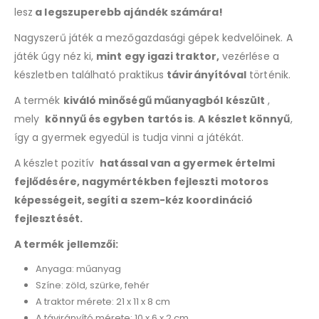
this
lesz
a legszuperebb ajándék számára!
product
Nagyszerű játék a mezőgazdasági gépek kedvelőinek. A
játék úgy néz ki,
mint egy igazi traktor,
vezérlése a
készletben található praktikus
távirányítóval
történik.
A termék
kiváló minőségű műanyagból készült
,
mely
könnyű és egyben tartós is
.
A készlet könnyű
,
így a gyermek egyedül is tudja vinni a játékát.
A készlet pozitív
hatással van a gyermek értelmi
fejlődésére, nagymértékben fejleszti motoros
képességeit, segíti a szem-kéz koordináció
fejlesztését.
A termék jellemzői:
Anyaga: műanyag
Színe: zöld, szürke, fehér
A traktor mérete: 21 x 11 x 8 cm
A távirányító mérete: 10 x 6 x 2 cm