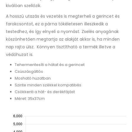
kiválóan szellőzik.
A hosszú utazás és vezetés is megterheli a gerincet és
farokcsontot, ez a párna tökéletesen illeszkedik a
testedhez, és így elnyeli a nyomást. Zselés anyagának
köszönhetően megtartja az alakját akkor is, ha minden
nap rajta ülsz. Könnyen tisztítható a termék illetve a
védőhuzat is.
Tehermentesíti a hátat és a gerincet
Csúszásgátlós
Mosható huzatban
Szinte minden székkel kompatibilis
Csökkenti a hát- és derékfájást
Méret: 35x37cm