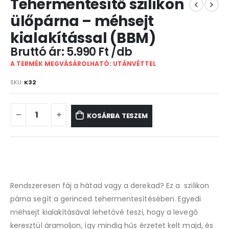
Tehermentesítő szilikon
ülőpárna – méhsejt
kialakítással (BBM)
5.990
Ft
A TERMÉK MEGVÁSÁROLHATÓ: UTÁNVÉTTEL
SKU:
K32
KOSÁRBA TESZEM
Rendszeresen fáj a hátad vagy a derekad? Ez a szilikon
párna segít a gerinced tehermentesítésében. Egyedi
méhsejt kialakításával lehetővé teszi, hogy a levegő
keresztül áramoljon, így mindig hűs érzetet kelt majd, és