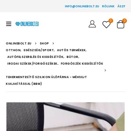
INFO@ONLINEBOLT.EU
RÓLUNK
ÁSZF
0
0
ONLINEBOLT.EU
SHOP
OTTHON
,
EGÉSZSÉG/SPORT
,
AUTÓS TERMÉKEK
,
AUTÓFELSZERELÉS ÉS KIEGÉSZÍTŐK
,
BÚTOR
,
IRODAI SZÉKEK/FORGÓSZÉKEK
,
FORGÓSZÉK KIEGÉSZÍTŐK
TEHERMENTESÍTŐ SZILIKON ÜLŐPÁRNA – MÉHSEJT
KIALAKÍTÁSSAL (BBM)