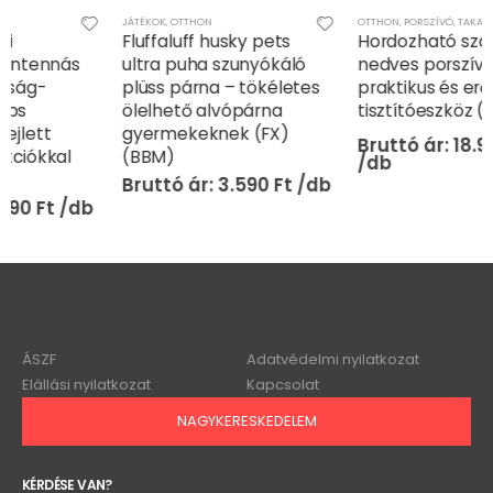
JÁTÉKOK
,
OTTHON
OTTHON
,
PORSZÍVÓ
,
TAKARÍTÁS - MOSÁS
Fluffaluff husky pets
Hordozható száraz és
ultra puha szunyókáló
nedves porszívó –
plüss párna – tökéletes
praktikus és erőteljes
ölelhető alvópárna
tisztítóeszköz (BBV) (G)
gyermekeknek (FX)
18.990
Ft
(BBM)
3.590
Ft
ÁSZF
Adatvédelmi nyilatkozat
Elállási nyilatkozat
Kapcsolat
NAGYKERESKEDELEM
KÉRDÉSE VAN?
info@onlinebolt.eu