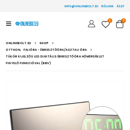
INFO@ONLINEBOLT.EU
RÓLUNK
ÁSZF
0
0
ONLINEBOLT.EU
SHOP
OTTHON
,
FALIÓRA - ÉBRESZTŐÓRA/ASZTALI ÓRA
TÜKÖR KIJELZŐS LED DIGITÁLIS ÉBRESZTŐÓRA HŐMÉRSÉKLET
FIGYELŐ FUNKCIÓVAL (BBV)