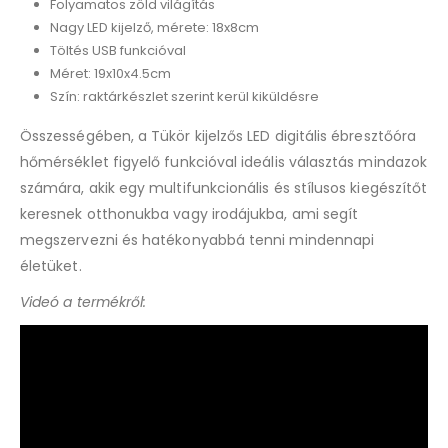
Folyamatos zöld világítás
Nagy LED kijelző, mérete: 18x8cm
Töltés USB funkcióval
Méret: 19x10x4.5cm
Szín: raktárkészlet szerint kerül kiküldésre
Összességében, a Tükör kijelzős LED digitális ébresztőóra
hőmérséklet figyelő funkcióval ideális választás mindazok
számára, akik egy multifunkcionális és stílusos kiegészítőt
keresnek otthonukba vagy irodájukba, ami segít
megszervezni és hatékonyabbá tenni mindennapi
életüket.
Videó a termékről: