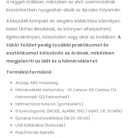
a reggeli órákban, miközben az alvó üzemmódnak
köszönhetően nyugodtan alszik az éjszaka folyamán.
A készülék kompakt és elegáns kialakítása bármilyen
belső térhez illeszkedik, és könnyen elhelyezhető
éjjeliszekrényen, íróasztalon vagy akár az irodában.
A
tükör felület pedig további praktikumot és
esztétikumot kölcsönöz az órának, miközben
megjeleníti az időt és a hőmérsékletet.
Termékinformáció:
Anyag: ABS műanyag
Hőmérséklet-tartomány: -10 Celsius-50 Celsius (14
Fahrenheit-122 Fahrenheit)
Időmemória funkció (gombelem)
5 funkciógomb (MODE, ALARM, SNZ / LIGHT, UP, DOWN)
Éjszakai mód beállítása (18:00-06:00)
USB töltőkábel (tartozék)
Nap/hónap kijelzés