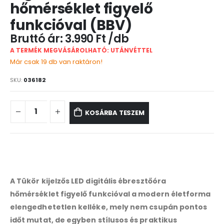
hőmérséklet figyelő
funkcióval (BBV)
3.990
Ft
A TERMÉK MEGVÁSÁROLHATÓ: UTÁNVÉTTEL
Már csak 19 db van raktáron!
SKU:
036182
KOSÁRBA TESZEM
A Tükör kijelzős LED digitális ébresztőóra
hőmérséklet figyelő funkcióval a modern életforma
elengedhetetlen kelléke, mely nem csupán pontos
időt mutat, de egyben stílusos és praktikus