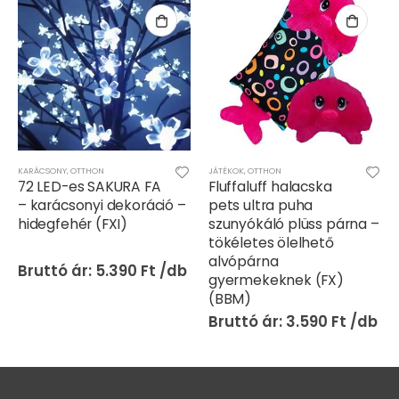
,
KARÁCSONY
TV-JÁTÉK
,
OTTHON
JÁTÉKOK
,
OTTHON
72 LED-es SAKURA FA
Fluffaluff halacska
– karácsonyi dekoráció –
pets ultra puha
hidegfehér (FXI)
szunyókáló plüss párna –
tökéletes ölelhető
alvópárna
5.390
Ft
gyermekeknek (FX)
(BBM)
3.590
Ft