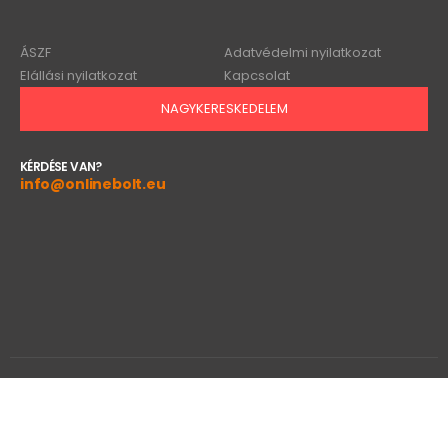
ÁSZF
Adatvédelmi nyilatkozat
Elállási nyilatkozat
Kapcsolat
NAGYKERESKEDELEM
KÉRDÉSE VAN?
info@onlinebolt.eu