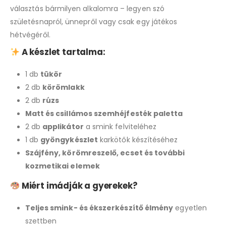
választás bármilyen alkalomra – legyen szó
születésnapról, ünnepről vagy csak egy játékos
hétvégéről.
A készlet tartalma:
1 db
tükör
2 db
körömlakk
2 db
rúzs
Matt és csillámos szemhéjfesték paletta
2 db
applikátor
a smink felviteléhez
1 db
gyöngykészlet
karkötők készítéséhez
Szájfény, körömreszelő, ecset és további
kozmetikai elemek
Miért imádják a gyerekek?
Teljes smink- és ékszerkészítő élmény
egyetlen
szettben