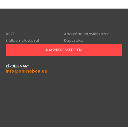
ÁSZF
Adatvédelmi nyilatkozat
Elállási nyilatkozat
Kapcsolat
NAGYKERESKEDELEM
KÉRDÉSE VAN?
info@onlinebolt.eu