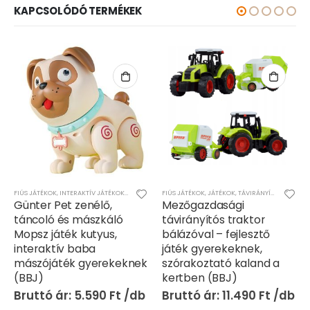
KAPCSOLÓDÓ TERMÉKEK
OK
,
LÁNYOS JÁTÉKOK
FIÚS JÁTÉKOK
,
INTERAKTÍV JÁTÉKOK
,
JÁTÉKOK
,
LÁNYOS JÁTÉKOK
FIÚS JÁTÉKOK
,
JÁTÉKOK
,
TÁVIRÁNYÍTÓS/RC JÁTÉKOK
Günter Pet zenélő,
Mezőgazdasági
táncoló és mászkáló
távirányítós traktor
Mopsz játék kutyus,
bálázóval – fejlesztő
interaktív baba
játék gyerekeknek,
mászójáték gyerekeknek
szórakoztató kaland a
(BBJ)
kertben (BBJ)
5.590
Ft
11.490
Ft