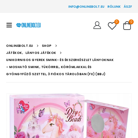
INFO@ONLINEBOLT.EU
RÓLUNK
ÁSZF
0
0
ONLINEBOLT.EU
SHOP
JÁTÉKOK
,
LÁNYOS JÁTÉKOK
UNIKORNISOS GYEREK SMINK- ÉS ÉKSZERKÉSZLET LÁNYOKNAK
– MOSHATÓ SMINK, TÜKÖRREL, KÖRÖMLAKKAL ÉS
GYÖNGYFŰZŐ SZETTEL, 3 FIÓKOS TÁROLÓBAN (FX) (BBJ)