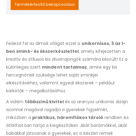
email
Termékértesítő bekapcsolása
address
to
join
the
waitlist
Fedezd fel az álmok világát ezzel a
unikornisos, 3 az 1-
for
this
ben smink- és ékszerkészlettel
, amely kifejezetten a
product
kreatív és stílusos kis divatrajongók számára készült! Ez a
különleges szett
mindent tartalmaz
, amire egy kis
hercegnőnek szüksége lehet saját sminkjei
elkészítéséhez, valamint egyedi ékszerek – például
karkötők – megalkotásához.
A vidám
többszínű kivitel
és az aranyos unikornis dizájn
azonnal magával ragadja a gyerekek figyelmét,
miközben a
praktikus, háromfiókos tároló
rendben és
átláthatóan tartja a kiegészítőket. Akár barátnőkkel, akár
babákkal játszanak a gyerekek, ez a készlet remek