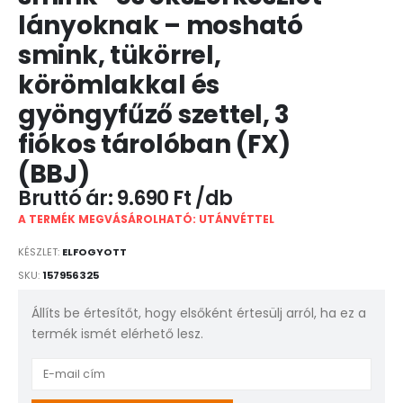
lányoknak – mosható
smink, tükörrel,
körömlakkal és
gyöngyfűző szettel, 3
fiókos tárolóban (FX)
(BBJ)
9.690
Ft
A TERMÉK MEGVÁSÁROLHATÓ: UTÁNVÉTTEL
KÉSZLET:
ELFOGYOTT
SKU:
157956325
Állíts be értesítőt, hogy elsőként értesülj arról, ha ez a
termék ismét elérhető lesz.
Enter
your