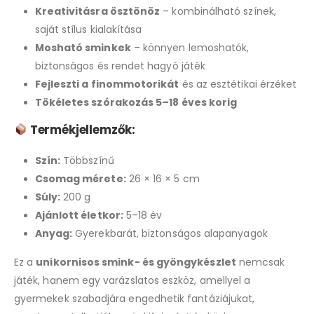
Kreativitásra ösztönöz
– kombinálható színek,
saját stílus kialakítása
Mosható sminkek
– könnyen lemoshatók,
biztonságos és rendet hagyó játék
Fejleszti a finommotorikát
és az esztétikai érzéket
Tökéletes szórakozás 5–18 éves korig
Termékjellemzők:
Szín:
Többszínű
Csomag mérete:
26 × 16 × 5 cm
Súly:
200 g
Ajánlott életkor:
5–18 év
Anyag:
Gyerekbarát, biztonságos alapanyagok
Ez a
unikornisos smink- és gyöngykészlet
nemcsak
játék, hanem egy varázslatos eszköz, amellyel a
gyermekek szabadjára engedhetik fantáziájukat,