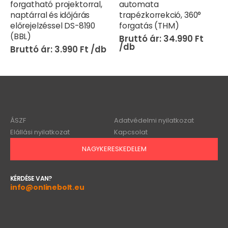
forgatható projektorral,
automata
naptárral és időjárás
trapézkorrekció, 360°
előrejelzéssel DS-8190
forgatás (THM)
(BBL)
34.990
Ft
3.990
Ft
ÁSZF
Adatvédelmi nyilatkozat
Elállási nyilatkozat
Kapcsolat
NAGYKERESKEDELEM
KÉRDÉSE VAN?
info@onlinebolt.eu