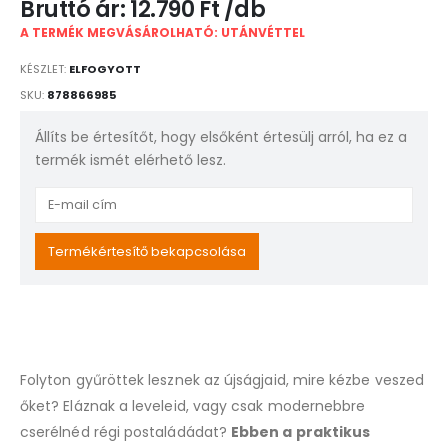
12.790
Ft
A TERMÉK MEGVÁSÁROLHATÓ: UTÁNVÉTTEL
KÉSZLET:
ELFOGYOTT
SKU:
878866985
Állíts be értesítőt, hogy elsőként értesülj arról, ha ez a
termék ismét elérhető lesz.
Enter
your
email
Termékértesítő bekapcsolása
address
to
join
the
waitlist
Folyton gyűröttek lesznek az újságjaid, mire kézbe veszed
for
this
őket? Eláznak a leveleid, vagy csak modernebbre
product
cserélnéd régi postaládádat?
Ebben a praktikus