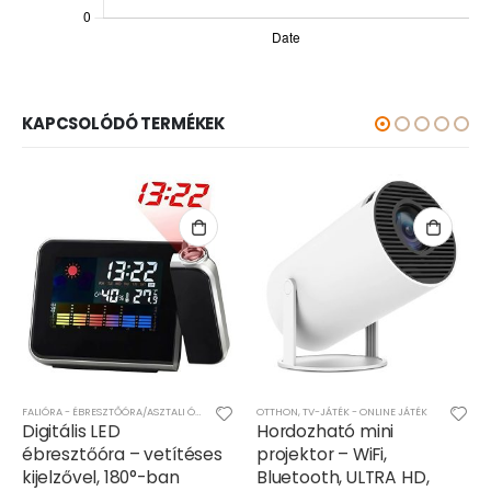
KAPCSOLÓDÓ TERMÉKEK
FALIÓRA - ÉBRESZTŐÓRA/ASZTALI ÓRA
,
OTTHON
OTTHON
,
TV-JÁTÉK - ONLINE JÁTÉK
Digitális LED
Hordozható mini
ébresztőóra – vetítéses
projektor – WiFi,
kijelzővel, 180°-ban
Bluetooth, ULTRA HD,