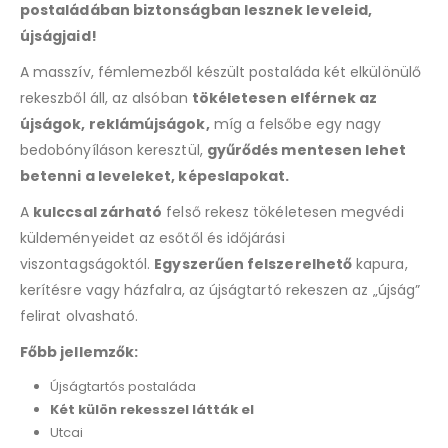
postaládában biztonságban lesznek leveleid,
újságjaid!
A masszív, fémlemezből készült postaláda két elkülönülő
rekeszből áll, az alsóban
tökéletesen elférnek az
újságok, reklámújságok,
míg a felsőbe egy nagy
bedobónyíláson keresztül,
gyűrődés mentesen lehet
betenni a leveleket, képeslapokat.
A
kulccsal zárható
felső rekesz tökéletesen megvédi
küldeményeidet az esőtől és időjárási
viszontagságoktól.
Egyszerűen felszerelhető
kapura,
kerítésre vagy házfalra, az újságtartó rekeszen az „újság”
felirat olvasható.
Főbb jellemzők:
Újságtartós postaláda
Két külön rekesszel látták el
Utcai