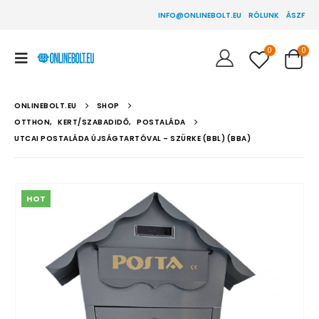
INFO@ONLINEBOLT.EU
RÓLUNK
ÁSZF
0
0
ONLINEBOLT.EU
SHOP
OTTHON
,
KERT/SZABADIDŐ
,
POSTALÁDA
UTCAI POSTALÁDA ÚJSÁGTARTÓVAL – SZÜRKE (BBL) (BBA)
HOT