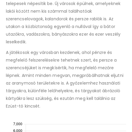
telepesek népesítik be. Új városok épülnek, amelyeknek
lakói között nem kis számmal találhatóak
szerencselovagok, kalandorok és persze rablók is. Az
utakon a közbiztonság egyenlő a nullával így a bátor
utazókra, vadászokra, bányászokra ezer és ezer veszély
leselkedik.
A játékosok egy városban kezdenek, ahol pénzre és
megfelelő felszerelésekre tehetnek szert, és persze a
szerencséjüket is megkísértik, ha megfelelő mezőre
lépnek. Amint minden megvan, megpróbálhatnak eljutni
az aranymosó területekre is. A győzelemhez használati
tárgyakra, különféle lelőhelyekre, és tárgyakat ábrázoló
kártyákra lesz szükség, és ezután meg kell találnia az
Ezüst-tó kincsét.