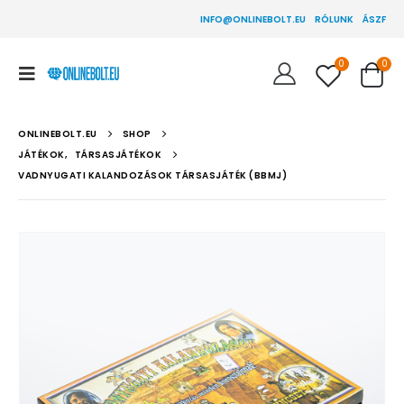
INFO@ONLINEBOLT.EU
RÓLUNK
ÁSZF
0
0
ONLINEBOLT.EU
SHOP
JÁTÉKOK
,
TÁRSASJÁTÉKOK
VADNYUGATI KALANDOZÁSOK TÁRSASJÁTÉK (BBMJ)