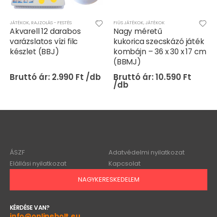
FIÚS JÁTÉKOK
,
JÁTÉKOK
FIÚS JÁTÉKOK
,
JÁTÉKOK
,
TÁVIRÁNYÍTÓS/RC JÁTÉKOK
Nagy méretű
Mezőgazdasági
kukorica szecskázó játék
távirányítós traktor
kombájn – 36 x 30 x 17 cm
bálázóval – fejlesztő
(BBMJ)
játék gyerekeknek,
szórakoztató kaland a
10.590
Ft
kertben (BBJ)
11.490
Ft
ÁSZF
Adatvédelmi nyilatkozat
Elállási nyilatkozat
Kapcsolat
NAGYKERESKEDELEM
KÉRDÉSE VAN?