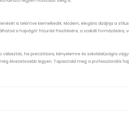
sználható legyen hosszabb ideig is.
ét is tekintve kiemelkedik. Modern, elegáns dizájnja a stílusos
lhatod a hajvágót frizurád frissítésére, a szakáll formázására,
b választás, ha precizitásra, kényelemre és sokoldalúságra vág
ég élvezetesebb legyen. Tapasztald meg a professzionális hajvá