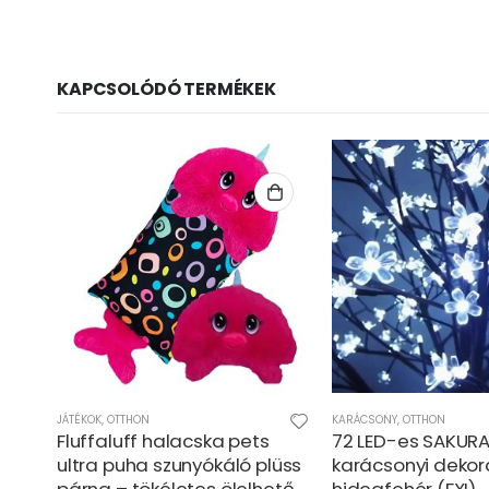
KAPCSOLÓDÓ TERMÉKEK
KARÁCSONY
,
OTTHON
OTTHON
,
TV TARTÓ KONZOLO
72 LED-es SAKURA FA –
Univerzális fali TV
üss
karácsonyi dekoráció –
konzol – 23″ – 65″
ető
hidegfehér (FXI)