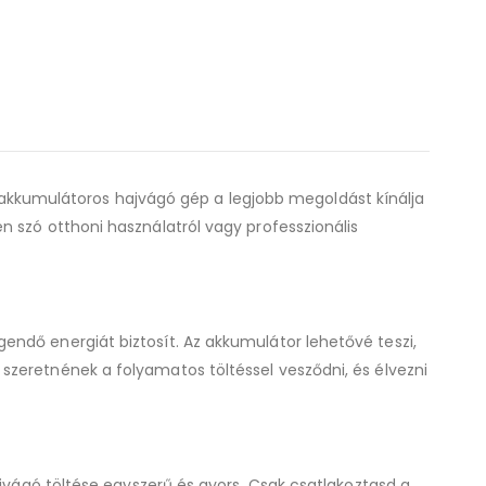
akkumulátoros hajvágó gép a legjobb megoldást kínálja
 szó otthoni használatról vagy professzionális
endő energiát biztosít. Az akkumulátor lehetővé teszi,
szeretnének a folyamatos töltéssel vesződni, és élvezni
ajvágó töltése egyszerű és gyors. Csak csatlakoztasd a