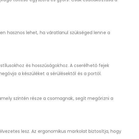
ösen hasznos lehet, ha váratlanul szükséged lenne a
ílusokhoz és hosszúságokhoz. A cserélhető fejek
egóvja a készüléket a sérülésektől és a portól.
, amely szintén része a csomagnak, segít megőrizni a
lvezetes lesz. Az ergonomikus markolat biztosítja, hogy