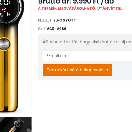
9.990
Ft
A TERMÉK MEGVÁSÁROLHATÓ: UTÁNVÉTTEL
KÉSZLET:
ELFOGYOTT
SKU:
VGR-V989
Állíts be értesítőt, hogy elsőként értesülj a
Enter
your
email
Termékértesítő bekapcsolása
address
to
join
the
waitlist
for
this
product