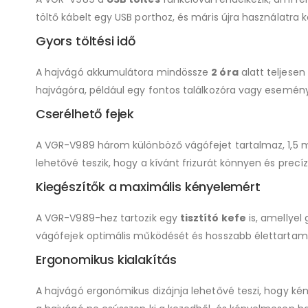
töltő kábelt egy USB porthoz, és máris újra használatra k
Gyors töltési idő
A hajvágó akkumulátora mindössze
2 óra
alatt teljesen
hajvágóra, például egy fontos találkozóra vagy esemény
Cserélhető fejek
A VGR-V989 három különböző vágófejet tartalmaz, 1,5 
lehetővé teszik, hogy a kívánt frizurát könnyen és pre
Kiegészítők a maximális kényelemért
A VGR-V989-hez tartozik egy
tisztító kefe
is, amellyel
vágófejek optimális működését és hosszabb élettartam
Ergonomikus kialakítás
A hajvágó ergonómikus dizájnja lehetővé teszi, hogy kén