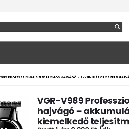
989 PROFESSZIONÁLIS ELEKTROMOS HAJVÁGÓ – AKKUMULÁTOROS FÉRFI HAJVÁG
VGR-V989 Professzio
hajvágó – akkumulát
kiemelkedő teljesít