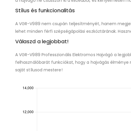
a hajvágó ne csússzon ki a kezedből, és kényelmesen ha
Stílus és funkcionalitás
A VGR-V989 nem csupán teljesítményét, hanem megjelenés
lehet minden férfi szépségápolási eszköztárának. Haszná
Válaszd a legjobbat!
A VGR-V989 Professzionális Elektromos Hajvágó a legjob
felhasználóbarát funkciókat, hogy a hajvágás élménye m
saját stílusod mestere!