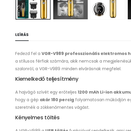
LEÍRÁS
Fedezd fel a
VGR-V989 professzionális elektromos 
a stílusos férfiak számára, akik nemcsak a megjelenésü
szalonról, a VGR-V989 minden elvárásnak megfelel.
Kiemelkedő teljesítmény
A hajvágó szívét egy erőteljes
1200 mAh Li-ion akkum
hogy a gép
akár 180 percig
folyamatosan működjön egye
szeretnék a zökkenőmentes vágást.
Kényelmes töltés
A VGR-V989 a
USB töltés
funkcióval rendelkezik, ami re