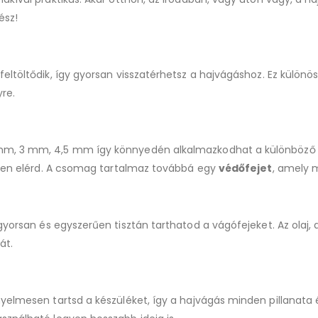
ész!
 feltöltődik, így gyorsan visszatérhetsz a hajvágáshoz. Ez külön
re.
mm, 3 mm, 4,5 mm így könnyedén alkalmazkodhat a különböző st
cízen elérd. A csomag tartalmaz továbbá egy
védőfejet
, amely m
 gyorsan és egyszerűen tisztán tarthatod a vágófejeket. Az olaj
át.
yelmesen tartsd a készüléket, így a hajvágás minden pillanata é