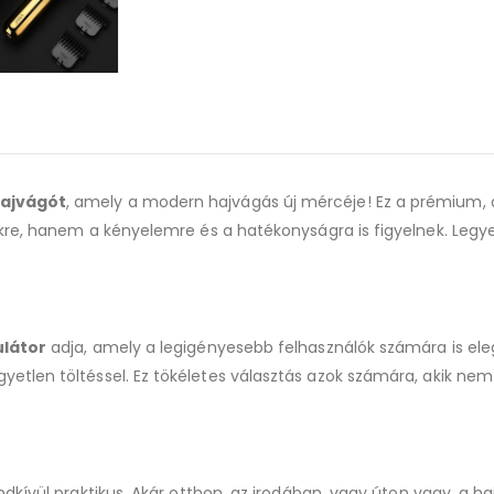
hajvágót
, amely a modern hajvágás új mércéje! Ez a prémium, 
kre, hanem a kényelemre és a hatékonyságra is figyelnek. Legyen
ulátor
adja, amely a legigényesebb felhasználók számára is eleg
tlen töltéssel. Ez tökéletes választás azok számára, akik nem 
ndkívül praktikus. Akár otthon, az irodában, vagy úton vagy, a h