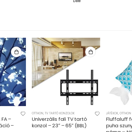
K
JÁTÉKOK
,
OTTHON
OTTHON
,
SZÉPSÉ
 tartó
Fluffaluff fóka pets ultra
Aqua sensi
 (BBL)
puha szunyókáló plüss
szájzuhany 
párna – tökéletes ölelhető
kíméletes,