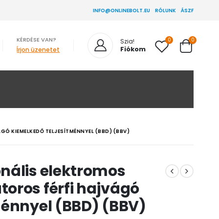
INFO@ONLINEBOLT.EU
RÓLUNK
ÁSZF
KÉRDÉSE VAN?
0
0
Szia!
Fiókom
Írjon üzenetet
Ó KIEMELKEDŐ TELJESÍTMÉNNYEL (BBD) (BBV)
nális elektromos
oros férfi hajvágó
ménnyel (BBD) (BBV)